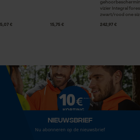
glanscoating, gelakt oppervlak
3645 cm³
gehoorbeschermin
Statistische Cookies
vizier Integral fores
zwart/rood one siz
5,07 €
15,75 €
242,97 €
Grootte & afmetingen
Econda Analytics
Diameter oog
60 mm
Mouseflow Web Analytics Tool
Fact-Finder Tracking
Diameter kop
60 mm
Prestatie en functionele
Cookies
Diameter steel
60 mm
Nieuwsbrief
Loop54 Personalization
Koplengte
Gepersonaliseerde homepage
Nu abonneren op de nieuwsbrief
15 cm
Opgeslagen winkelwagen