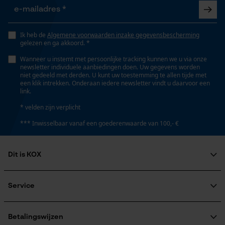
Persoonlijke begroeting
Lengte greep
Geo-IP en gebruikersdetectie
Ik heb de
Algemene voorwaarden inzake gegevensbescherming
40.5 cm
gelezen en ga akkoord. *
YouTube-video's
Wanneer u instemt met persoonlijke tracking kunnen we u via onze
Google Maps
newsletter individuele aanbiedingen doen. Uw gegevens worden
niet gedeeld met derden. U kunt uw toestemming te allen tijde met
Technische specificaties
een klik intrekken. Onderaan iedere newsletter vindt u daarvoor een
link.
Type greep
Marketing Cookies
* velden zijn verplicht
ronde greep
*** Inwisselbaar vanaf een goederenwaarde van 100,- €
Steeltype
Google Global Site Tag
Dit is KOX
recht model
Microsoft Advertising Universal
Event Tracking
Over ons
Maatschappelijke betrokkenheid
Service
Survicate
Automatische kettingsmering
raadgever
Nee
Veel gestelde vragen
KOX Harvester
KOX catalogus
Aanmelding nieuwsbrief
Betalingswijzen