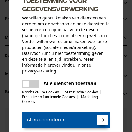
Toestemming voor
Productvoordelen
gegevensverwerking
Twee verschillende inzetstukken
We willen gebruikmaken van diensten van
Productinformatie
Dankzij de rubberen slagdop met neerzetsteun blijft de
derden om de webshop en onze diensten te
verbeteren en optimaal vorm te geven
hamer goed staan: zo valt de terugslagvrije hamer minder
(handige functies, optimalisering webshop).
vaak om en hoeft u minder vaak te bukken
Materiaal & onderhoud
Verder willen we reclame maken voor onze
Productdetails
Erg robuuste, tweedelige behuizing van gietstaal
producten (sociale media/marketing).
Daarvoor kunt u hier toestemming geven
Activiteitstype
Datasheets
en deze te allen tijd intrekken. Meer
Materiaal
hameren
informatie hierover vindt u in onze
Productveiligheidsblad (PDF)
privacyverklaring
.
Hoofdmateriaal
Informatie van de fabrikant
delen
rubber
Leeftijdsgroep
Alle diensten toestaan
Er is een fout opgetreden. Gelieve
Erwin Halder KG
volwassen
delen
het opnieuw te proberen.
Noodzakelijke Cookies
|
Statistische Cookies
|
Beoordelingen
(0)
Erwin Halder Strasse 5-9
Prestatie en functionele Cookies
|
Marketing
Materiaal greep
mail
88480 Achstetten-Bronnen, Duitsland
Cookies
hout
E-mail: info@halder.de
Aantal delen
0
Nog vragen?
(0)
1 st.
Website: -
Product aanbevelen
Alles accepteren
Onze experts staan graag voor u klaar!
Tel.: + 49 0739 27 00 90
Een vraag
Materiaal aanwijzing