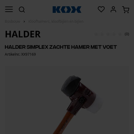
Bosbouw
Kloofhamers, kloofbijlen en bijlen
HALDER
(0)
Halder Simplex zachte hamer met voet
Artikelnr.: XX97169