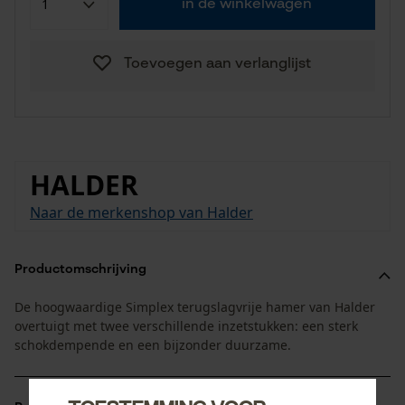
in de winkelwagen
Toevoegen aan verlanglijst
HALDER
Naar de merkenshop van Halder
Productomschrijving
De hoogwaardige Simplex terugslagvrije hamer van Halder
overtuigt met twee verschillende inzetstukken: een sterk
schokdempende en een bijzonder duurzame.