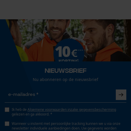
Aanbevolen steellengte
70 cm
Econda Analytics
Mouseflow Web Analytics Tool
Lengte greep
Fact-Finder Tracking
70 cm
Prestatie en functionele
Steel lengte
Nieuwsbrief
Cookies
70 cm
Nu abonneren op de nieuwsbrief
Loop54 Personalization
Technische specificaties
Gepersonaliseerde homepage
Ik heb de
Algemene voorwaarden inzake gegevensbescherming
Steeltype
gelezen en ga akkoord. *
lange steel
Opgeslagen winkelwagen
Wanneer u instemt met persoonlijke tracking kunnen we u via onze
Persoonlijke begroeting
newsletter individuele aanbiedingen doen. Uw gegevens worden