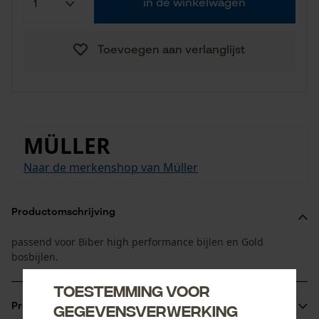
in de winkelwagen
Toevoegen aan verlanglijst
MÜLLER
Naar de merkenshop van Müller
Productomschrijving
passend voor Biber high performance bijlen en Gold
bosbijlen.
Toestemming voor
gegevensverwerking
Productinformatie