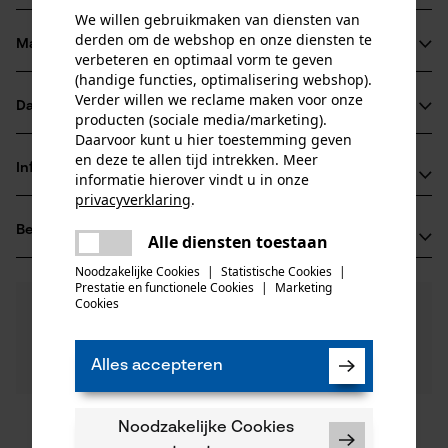
We willen gebruikmaken van diensten van
derden om de webshop en onze diensten te
Materiaal & onderhoud
verbeteren en optimaal vorm te geven
Productdetails
(handige functies, optimalisering webshop).
Verder willen we reclame maken voor onze
Activiteitstype
Datasheets
producten (sociale media/marketing).
Materiaal
onderhoud
Daarvoor kunt u hier toestemming geven
Gegevensblad fabrikant (PDF)
en deze te allen tijd intrekken. Meer
Hoofdmateriaal
Informatie van de fabrikant
informatie hierover vindt u in onze
hout
Leeftijdsgroep
privacyverklaring
.
Leonhard Müller + Söhne GmbH
volwassen
delen
Beoordelingen
(0)
Zellach 4
Alle diensten toestaan
Er is een fout opgetreden. Gelieve
Materiaal steel
delen
9413 St. Gertraud, Oostenrijk
het opnieuw te proberen.
Noodzakelijke Cookies
|
Statistische Cookies
|
hout
E-mail: office@mueller-hammerwerk.at
Aantal delen
Prestatie en functionele Cookies
|
Marketing
mail
Cookies
0
Nog vragen?
(0)
1 st.
Website: -
Product aanbevelen
Onze experts staan graag voor u klaar!
Tel.: + 43 4352 71 13 1
Een vraag
Materiaal samenstelling
Alles accepteren
Filteren op aantal sterren
stellen
Hickory
Artikelgewicht
Als u vragen of problemen hebt met het product of
700.0 g
gebreken opmerkt, aarzel dan niet om contact met
ons op te nemen per telefoon op 0800 096 69 66 of
Noodzakelijke Cookies
1
2
3
4
5
Oppervlaktecoating