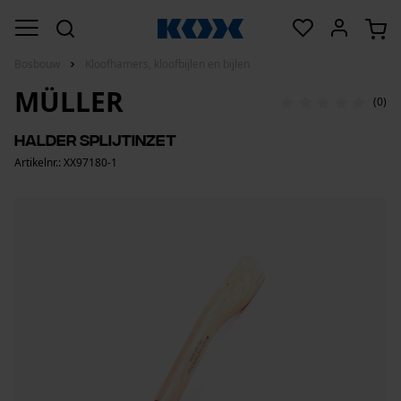
Bosbouw
Kloofhamers, kloofbijlen en bijlen
MÜLLER
(0)
Halder splijtinzet
Artikelnr.: XX97180-1