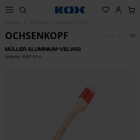
Bosbouw
Kloofhamers, kloofbijlen en bijlen
OCHSENKOPF
(0)
Müller aluminium-velwig
Artikelnr.: XX97157-4