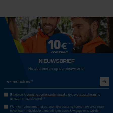
Aanbevolen steellengte
70 cm
Econda Analytics
Mouseflow Web Analytics Tool
Koplengte
Fact-Finder Tracking
15.5 cm
Prestatie en functionele
Lengte greep
Nieuwsbrief
Cookies
70 cm
Nu abonneren op de nieuwsbrief
Steel lengte
Loop54 Personalization
70 cm
Gepersonaliseerde homepage
Ik heb de
Algemene voorwaarden inzake gegevensbescherming
gelezen en ga akkoord. *
Opgeslagen winkelwagen
Wanneer u instemt met persoonlijke tracking kunnen we u via onze
Technische specificaties
Persoonlijke begroeting
newsletter individuele aanbiedingen doen. Uw gegevens worden