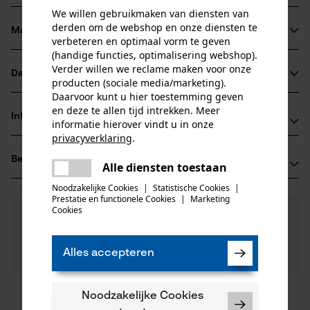
We willen gebruikmaken van diensten van
derden om de webshop en onze diensten te
Materiaal & onderhoud
verbeteren en optimaal vorm te geven
Productdetails
(handige functies, optimalisering webshop).
Verder willen we reclame maken voor onze
Activiteitstype
Datasheets
producten (sociale media/marketing).
Materiaal
onderhoud
Daarvoor kunt u hier toestemming geven
Productveiligheidsblad (PDF)
en deze te allen tijd intrekken. Meer
Hoofdmateriaal
Informatie van de fabrikant
informatie hierover vindt u in onze
hout
Leeftijdsgroep
privacyverklaring
.
GEDORE Werkzeugfabrik GmbH & Co. KG
volwassen
delen
Beoordelingen
(0)
Remscheider Str. 149
Alle diensten toestaan
Er is een fout opgetreden. Gelieve
Houtsoort
delen
42899 Remscheid, Duitsland
het opnieuw te proberen.
Noodzakelijke Cookies
|
Statistische Cookies
|
hickory
E-mail: info@gedore.com
Aantal delen
Prestatie en functionele Cookies
|
Marketing
mail
Cookies
0
Nog vragen?
(0)
1 st.
Website: -
Product aanbevelen
Onze experts staan graag voor u klaar!
Tel.: +49 2191 59 69 00
Een vraag
Materiaal steel
Alles accepteren
Filteren op aantal sterren
stellen
hout
Artikelgewicht
Als u vragen of problemen hebt met het product of
1014.0 g
gebreken opmerkt, aarzel dan niet om contact met
ons op te nemen per telefoon op 0800 096 69 66 of
Noodzakelijke Cookies
1
2
3
4
5
Materiaal samenstelling