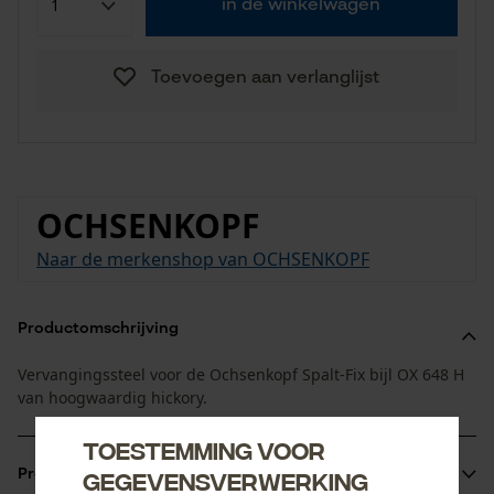
in de winkelwagen
Toevoegen aan verlanglijst
OCHSENKOPF
Naar de merkenshop van OCHSENKOPF
Productomschrijving
Vervangingssteel voor de Ochsenkopf Spalt-Fix bijl OX 648 H
van hoogwaardig hickory.
Toestemming voor
gegevensverwerking
Productinformatie