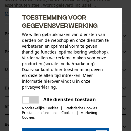
essenhouten steel. Wordt geleverd inclusief ...
Meer tonen
Toestemming voor
gegevensverwerking
We willen gebruikmaken van diensten van
Productvoordelen
derden om de webshop en onze diensten te
verbeteren en optimaal vorm te geven
hanteerbaar licht
(handige functies, optimalisering webshop).
Productinformatie
hoge kloofwerking
Verder willen we reclame maken voor onze
rechte steel
producten (sociale media/marketing).
Daarvoor kunt u hier toestemming geven
Materiaal & onderhoud
Productdetails
en deze te allen tijd intrekken. Meer
informatie hierover vindt u in onze
privacyverklaring
.
Activiteitstype
Datasheets
Materiaal
splitsen
delen
Alle diensten toestaan
Er is een fout opgetreden. Gelieve
Productveiligheidsblad (PDF)
delen
Bladmateriaal
het opnieuw te proberen.
Informatie van de fabrikant
Noodzakelijke Cookies
|
Statistische Cookies
|
staal
Prestatie en functionele Cookies
|
Marketing
Leeftijdsgroep
mail
Cookies
Leonhard Müller + Söhne GmbH
volwassen
Beoordelingen
(0)
Zellach 4