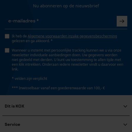
16 cm
Nu abonneren op de nieuwsbrief
Gepersonaliseerde homepage
Opgeslagen winkelwagen
Lengte greep
Persoonlijke begroeting
60 cm
Geo-IP en gebruikersdetectie
Ik heb de
Algemene voorwaarden inzake gegevensbescherming
gelezen en ga akkoord. *
YouTube-video's
Steel lengte
Wanneer u instemt met persoonlijke tracking kunnen we u via onze
Google Maps
newsletter individuele aanbiedingen doen. Uw gegevens worden
60 cm
niet gedeeld met derden. U kunt uw toestemming te allen tijde met
een klik intrekken. Onderaan iedere newsletter vindt u daarvoor een
link.
Marketing Cookies
* velden zijn verplicht
Technische specificaties
*** Inwisselbaar vanaf een goederenwaarde van 100,- €
Type greep
ronde greep
Google Global Site Tag
Dit is KOX
Microsoft Advertising Universal
Event Tracking
Over ons
Automatische kettingsmering
Maatschappelijke betrokkenheid
Service
Nee
Survicate
raadgever