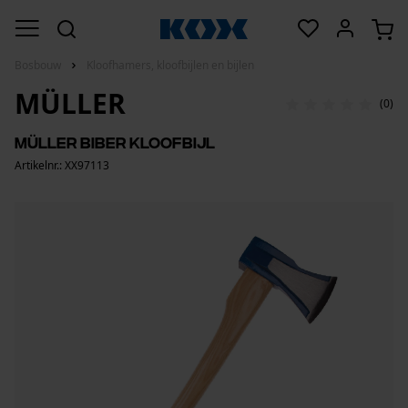
Bosbouw
Kloofhamers, kloofbijlen en bijlen
MÜLLER
(0)
Müller Biber kloofbijl
Artikelnr.: XX97113