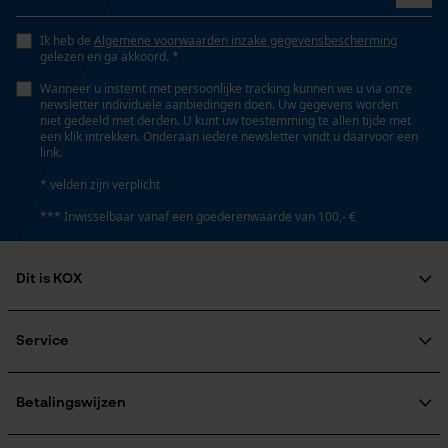
Steel lengte
Opgeslagen winkelwagen
38 cm
Ik heb de
Algemene voorwaarden inzake gegevensbescherming
Persoonlijke begroeting
gelezen en ga akkoord. *
Geo-IP en gebruikersdetectie
Wanneer u instemt met persoonlijke tracking kunnen we u via onze
newsletter individuele aanbiedingen doen. Uw gegevens worden
YouTube-video's
Technische specificaties
niet gedeeld met derden. U kunt uw toestemming te allen tijde met
een klik intrekken. Onderaan iedere newsletter vindt u daarvoor een
Google Maps
link.
Automatische kettingsmering
Nee
* velden zijn verplicht
*** Inwisselbaar vanaf een goederenwaarde van 100,- €
Marketing Cookies
Eigenschap
hoogwaardig, machinaal gesmeed
Dit is KOX
Over ons
Google Global Site Tag
Maatschappelijke betrokkenheid
Service
Eigenschappen blad
Microsoft Advertising Universal
raadgever
machinaal gesmeed, hoogwaardig
Event Tracking
Veel gestelde vragen
KOX Harvester
Survicate
KOX catalogus
Aanmelding nieuwsbrief
Betalingswijzen
Retourneren
Versnipperfunctie
Terugroepen product