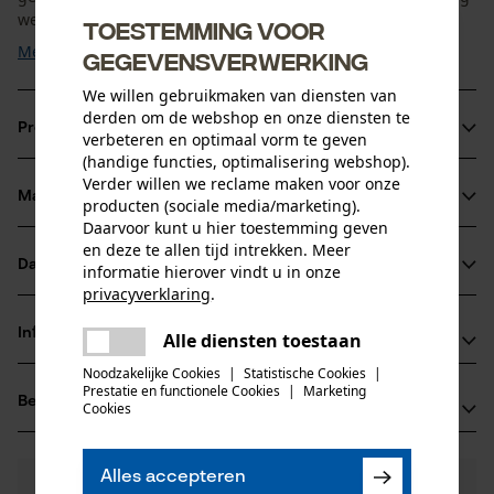
werk. Het ergonomische handvat van ...
Toestemming voor
Meer tonen
gegevensverwerking
We willen gebruikmaken van diensten van
derden om de webshop en onze diensten te
Productinformatie
verbeteren en optimaal vorm te geven
(handige functies, optimalisering webshop).
Verder willen we reclame maken voor onze
Materiaal & onderhoud
producten (sociale media/marketing).
Productdetails
Daarvoor kunt u hier toestemming geven
en deze te allen tijd intrekken. Meer
Activiteitstype
Datasheets
informatie hierover vindt u in onze
Materiaal
splitsen, snijden
privacyverklaring
.
Productveiligheidsblad (PDF)
delen
Bladmateriaal
Informatie van de fabrikant
Alle diensten toestaan
Er is een fout opgetreden. Gelieve
staal
delen
Leeftijdsgroep
het opnieuw te proberen.
Noodzakelijke Cookies
|
Statistische Cookies
|
Leonhard Müller + Söhne GmbH
volwassen
Prestatie en functionele Cookies
|
Marketing
mail
Beoordelingen
(0)
Zellach 4
Cookies
Hoofdmateriaal
9413 St. Gertraud, Oostenrijk
staal
E-mail: office@mueller-hammerwerk.at
Aantal delen
Alles accepteren
0
Nog vragen?
(0)
1 st.
Website: -
Product aanbevelen