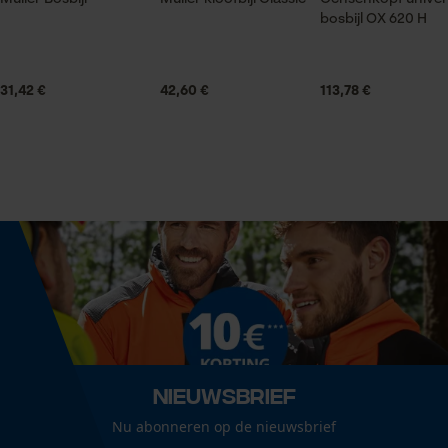
glanscoating, gelakt oppervlak
bosbijl OX 620 H
Statistische Cookies
Grootte & afmetingen
31,42 €
42,60 €
113,78 €
Aanbevolen steellengte
60 cm
Econda Analytics
Mouseflow Web Analytics Tool
Kopgewicht
1000 g
Fact-Finder Tracking
Koplengte
Prestatie en functionele
19 cm
Cookies
Lengte greep
Nieuwsbrief
60 cm
Loop54 Personalization
Nu abonneren op de nieuwsbrief
Gepersonaliseerde homepage