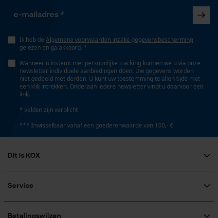
Opgeslagen winkelwagen
Steel lengte
60 cm
Persoonlijke begroeting
Ik heb de
Algemene voorwaarden inzake gegevensbescherming
Geo-IP en gebruikersdetectie
gelezen en ga akkoord. *
YouTube-video's
Wanneer u instemt met persoonlijke tracking kunnen we u via onze
Technische specificaties
newsletter individuele aanbiedingen doen. Uw gegevens worden
Google Maps
niet gedeeld met derden. U kunt uw toestemming te allen tijde met
een klik intrekken. Onderaan iedere newsletter vindt u daarvoor een
Automatische kettingsmering
link.
Nee
* velden zijn verplicht
Marketing Cookies
*** Inwisselbaar vanaf een goederenwaarde van 100,- €
Eigenschap
hoogwaardig, machinaal gesmeed
Dit is KOX
Google Global Site Tag
Over ons
Microsoft Advertising Universal
Eigenschappen blad
Event Tracking
Maatschappelijke betrokkenheid
Service
machinaal gesmeed, hoogwaardig
raadgever
Survicate
Veel gestelde vragen
KOX Harvester
KOX catalogus
Aanmelding nieuwsbrief
Betalingswijzen