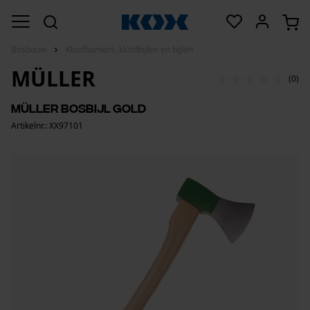
Bosbouw
Kloofhamers, kloofbijlen en bijlen
MÜLLER
(0)
Müller Bosbijl Gold
Artikelnr.: XX97101