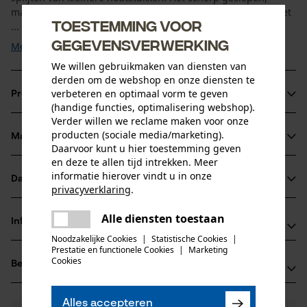
machinaal bewerkte lemmet zorgt voor precieze sneden. Het
Toestemming voor
...
gegevensverwerking
Meer tonen
We willen gebruikmaken van diensten van
derden om de webshop en onze diensten te
verbeteren en optimaal vorm te geven
Productinformatie
(handige functies, optimalisering webshop).
Verder willen we reclame maken voor onze
producten (sociale media/marketing).
Materiaal & onderhoud
Productdetails
Daarvoor kunt u hier toestemming geven
en deze te allen tijd intrekken. Meer
Activiteitstype
informatie hierover vindt u in onze
Datasheets
Materiaal
privacyverklaring
.
splitsen, vellen
delen
Productveiligheidsblad (PDF)
Alle diensten toestaan
Bladmateriaal
Er is een fout opgetreden. Gelieve
Informatie van de fabrikant
delen
staal
het opnieuw te proberen.
Leeftijdsgroep
Noodzakelijke Cookies
|
Statistische Cookies
|
Prestatie en functionele Cookies
|
Marketing
Leonhard Müller + Söhne GmbH
volwassen
mail
Cookies
Beoordelingen
(0)
Zellach 4
Hoofdmateriaal
9413 St. Gertraud, Oostenrijk
staal
E-mail: office@mueller-hammerwerk.at
Aantal delen
Alles accepteren