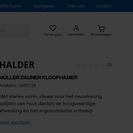
elformulier
Raadgever
Over ons
Contact
Verlanglijst
aanmelden
Winkelwagen
HALDER
(0)
Müller Dauner kloofhamer
Artikelnr.: XX97129
Met slanke vorm, ideaal voor het nauwkeurig
splijten van hout dankzij de hoogwaardige
afwerking en het ergonomische ontwerp
Meer voordelen