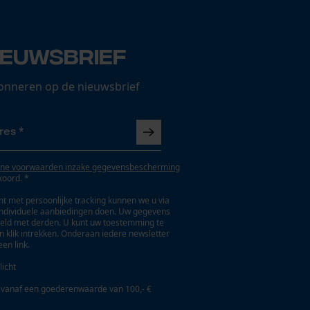
ieuwsbrief
onneren op de nieuwsbrief
ne voorwaarden inzake gegevensbescherming
koord. *
t met persoonlijke tracking kunnen we u via
individuele aanbiedingen doen. Uw gegevens
eld met derden. U kunt uw toestemming te
en klik intrekken. Onderaan iedere newsletter
een link.
licht
 vanaf een goederenwaarde van 100,- €