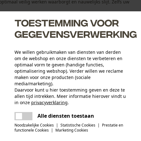
 optimaal veilig werken waarborgt en nauwelijks slijt. Zelfs uw
Toestemming voor
gegevensverwerking
We willen gebruikmaken van diensten van derden
om de webshop en onze diensten te verbeteren en
optimaal vorm te geven (handige functies,
optimalisering webshop). Verder willen we reclame
maken voor onze producten (sociale
media/marketing).
Daarvoor kunt u hier toestemming geven en deze te
allen tijd intrekken. Meer informatie hierover vindt u
Leeftijdsgroep
in onze
privacyverklaring
.
volwassen
delen
Er is een fout opgetreden. Gelieve het
Alle diensten toestaan
opnieuw te proberen.
mail
Hoofdmateriaal
Noodzakelijke Cookies
|
Statistische Cookies
|
Prestatie en
leer
Artikelgewicht
functionele Cookies
|
Marketing Cookies
2700.0 g