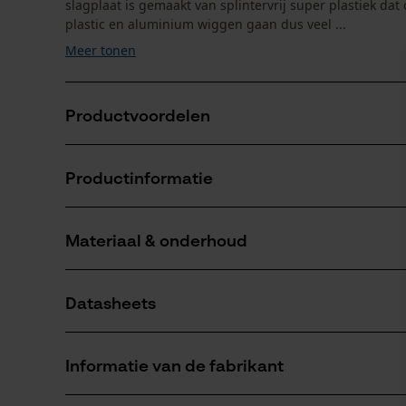
slagplaat is gemaakt van splintervrij super plastiek dat
plastic en aluminium wiggen gaan dus veel ...
Meer tonen
Productvoordelen
Speciaal geslepen en gesmede snijkant
Productinformatie
Massieve steelbeschermhuls
Afzonderlijke onderdelen gemakkelijk vervangbaar
Materiaal & onderhoud
Productdetails
Activiteitstype
Datasheets
splitsen
Materiaal
Productveiligheidsblad (PDF)
Bladmateriaal
Informatie van de fabrikant
carbonstaal
Aantal delen
1 st.