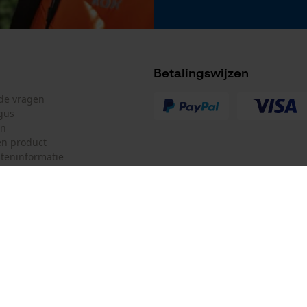
Accu/batterij inbegrepen
Oplaadbare batterij/batterijen niet inbegrepen in
de levering
Betalingswijzen
lde vragen
gus
en
n product
teninformatie
Bedieningstype
mulier
Oregon Tool GmbH
handmatige bediening
ulier
KOX – Partners voor de Bosbouw 
f
Adres hoofdkantoor:
an
Lise-Meitner-Str. 4
herroepen
70736 Fellbach
s
Duitsland