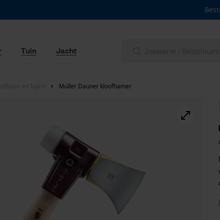
Best
r
Tuin
Jacht
fbijlen en bijlen
Müller Dauner kloofhamer