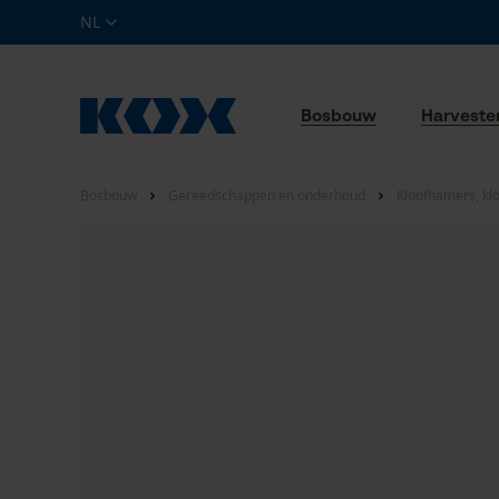
NL
Bosbouw
Harveste
Bosbouw
Gereedschappen en onderhoud
Kloofhamers, kloo