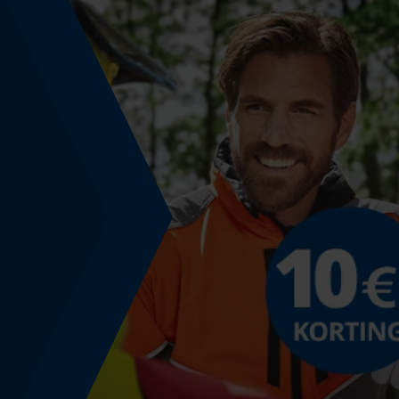
Eigenschappen blad
machinaal gesmeed, gepolijst, hoogwaardig
Versnipperfunctie
Nee
Schuine snede
Nee
Gereedschapsloze kettingwissel
Nee