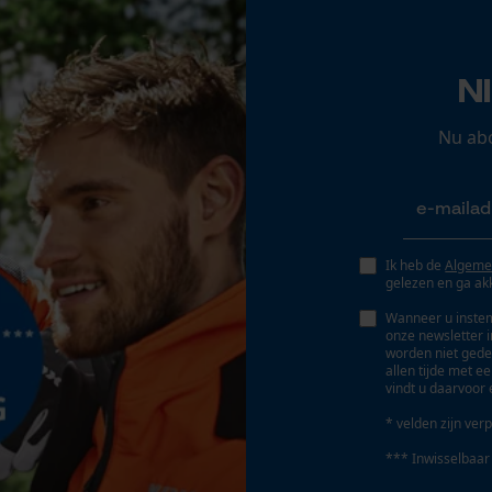
lage slijtage, onbreekbaar, gesmeed, splintervrij
Opgeslagen winkelwagen
Persoonlijke begroeting
N
Eigenschappen steel
Geo-IP en gebruikersdetectie
ergonomisch, onbreekbaar
YouTube-video's
Nu ab
Google Maps
Fasewisselaar
Nee
Marketing Cookies
Ik heb de
Algeme
gelezen en ga ak
Gereedschapsloze kettingspanning
Nee
Wanneer u instem
onze newsletter 
worden niet gede
Google Global Site Tag
allen tijde met e
vindt u daarvoor 
Microsoft Advertising Universal Event
Tracking
* velden zijn verp
Survicate
*** Inwisselbaar