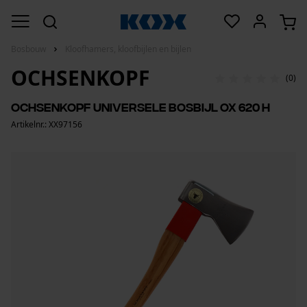
Bosbouw
Kloofhamers, kloofbijlen en bijlen
OCHSENKOPF
(0)
Ochsenkopf universele bosbijl OX 620 H
Artikelnr.: XX97156