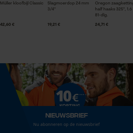
Müller kloofbijl Classic
Blad van werktuigstaal gesmeed; steel van hickory
Slagmoerdop 24 mm
Oregon zaagketti
3/4''
half haaks 325", 1.
hout; imitatieleren beschermkap
Statistische Cookies
81-dlg.
Grootte & afmetingen
42,60 €
19,21 €
24,71 €
Oppervlaktecoating
Diameter oog
glanscoating, gelakt oppervlak
25 mm
Econda Analytics
Mouseflow Web Analytics Tool
Aanbevolen steellengte
Fact-Finder Tracking
70 cm
Kopgewicht
Prestatie en functionele
1250 g
Cookies
Nieuwsbrief
Koplengte
Nu abonneren op de nieuwsbrief
Loop54 Personalization
20 cm