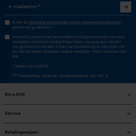
Gepersonaliseerde homepage
Opgeslagen winkelwagen
Lengte greep
70 cm
Persoonlijke begroeting
Ik heb de
Algemene voorwaarden inzake gegevensbescherming
gelezen en ga akkoord. *
Geo-IP en gebruikersdetectie
Wanneer u instemt met persoonlijke tracking kunnen we u via onze
YouTube-video's
newsletter individuele aanbiedingen doen. Uw gegevens worden
Steel lengte
niet gedeeld met derden. U kunt uw toestemming te allen tijde met
70 cm
Google Maps
een klik intrekken. Onderaan iedere newsletter vindt u daarvoor een
link.
* velden zijn verplicht
Technische specificaties
Marketing Cookies
*** Inwisselbaar vanaf een goederenwaarde van 100,- €
Steeltype
koevoetmodel
Dit is KOX
Google Global Site Tag
Over ons
Microsoft Advertising Universal
Maatschappelijke betrokkenheid
Service
Automatische kettingsmering
Event Tracking
raadgever
Nee
Veel gestelde vragen
KOX Harvester
Survicate
KOX catalogus
Aanmelding nieuwsbrief
Betalingswijzen