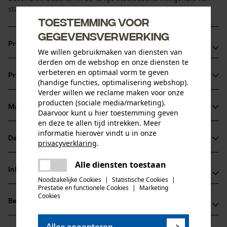
staal de steel en garandeert een lange levensduur.
Toestemming voor
gegevensverwerking
Productvoordelen
We willen gebruikmaken van diensten van
derden om de webshop en onze diensten te
Fijn gepolijste bijlkop met snijvlakbeschermer
verbeteren en optimaal vorm te geven
Productinformatie
Hoogwaardige hickorysteel in koevoetuitvoering
(handige functies, optimalisering webshop).
Verder willen we reclame maken voor onze
Met ROTBAND-PLUS steelbevestiging voor maximale
producten (sociale media/marketing).
veiligheid op het werk en een lange levensduur
Materiaal & onderhoud
Daarvoor kunt u hier toestemming geven
Productdetails
en deze te allen tijd intrekken. Meer
informatie hierover vindt u in onze
Activiteitstype
Datasheets
privacyverklaring
.
Materiaal
splitsen, vellen
delen
Productveiligheidsblad (PDF)
Alle diensten toestaan
Er is een fout opgetreden. Gelieve
Bladmateriaal
Informatie van de fabrikant
delen
staal
het opnieuw te proberen.
Noodzakelijke Cookies
|
Statistische Cookies
|
Leeftijdsgroep
Prestatie en functionele Cookies
|
Marketing
GEDORE Werkzeugfabrik GmbH & Co. KG
mail
volwassen
Cookies
Beoordelingen
(0)
Remscheider Str. 149
Hoofdmateriaal
42899 Remscheid, Duitsland
leer