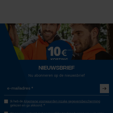
25 mm
Aanbevolen steellengte
75 cm
Econda Analytics
Mouseflow Web Analytics Tool
Fact-Finder Tracking
Lengte greep
75 cm
Prestatie en functionele
Steel lengte
Nieuwsbrief
Cookies
75 cm
Nu abonneren op de nieuwsbrief
Loop54 Personalization
Technische specificaties
Gepersonaliseerde homepage
Ik heb de
Algemene voorwaarden inzake gegevensbescherming
Steeltype
Opgeslagen winkelwagen
gelezen en ga akkoord. *
koevoetmodel
Persoonlijke begroeting