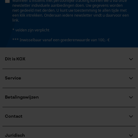
Wanneer u instemt met persoonlijke tracking kunnen we u via onze
newsletter individuele aanbiedingen doen. Uw gegevens worden
Geo-IP en gebruikersdetectie
niet gedeeld met derden. U kunt uw toestemming te allen tijde met
een klik intrekken. Onderaan iedere newsletter vindt u daarvoor een
Automatische kettingsmering
YouTube-video's
link.
Nee
Google Maps
* velden zijn verplicht
*** Inwisselbaar vanaf een goederenwaarde van 100,- €
Versnipperfunctie
Nee
Marketing Cookies
Dit is KOX
Over ons
Fasewisselaar
Maatschappelijke betrokkenheid
Service
Nee
raadgever
Google Global Site Tag
Veel gestelde vragen
KOX Harvester
Microsoft Advertising Universal
KOX catalogus
Aanmelding nieuwsbrief
Event Tracking
Betalingswijzen
Schuine snede
Retourneren
Survicate
Nee
Terugroepen product
Verzendkosteninformatie
Contact
Contactformulier
Gereedschapsloze kettingspanning
Bestelformulier
Juridisch
Nee