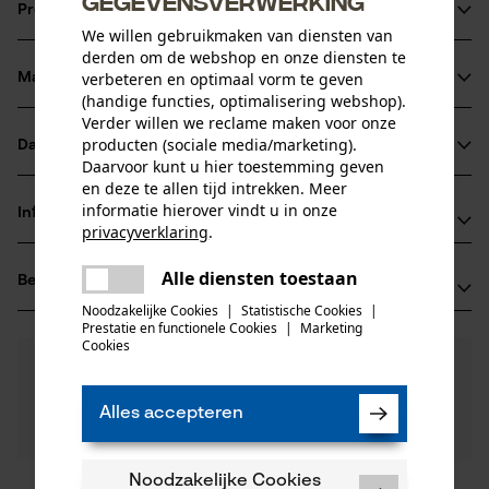
gegevensverwerking
Productinformatie
We willen gebruikmaken van diensten van
derden om de webshop en onze diensten te
verbeteren en optimaal vorm te geven
Materiaal & onderhoud
Productdetails
(handige functies, optimalisering webshop).
Verder willen we reclame maken voor onze
Activiteitstype
producten (sociale media/marketing).
Datasheets
Materiaal
onderhoud
Daarvoor kunt u hier toestemming geven
en deze te allen tijd intrekken. Meer
Productveiligheidsblad (PDF)
Hoofdmateriaal
informatie hierover vindt u in onze
Informatie van de fabrikant
hout
privacyverklaring
.
Leeftijdsgroep
delen
Leonhard Müller + Söhne GmbH
volwassen
Alle diensten toestaan
Er is een fout opgetreden. Gelieve
Beoordelingen
(0)
Zellach 4
delen
het opnieuw te proberen.
Materiaal steel
Noodzakelijke Cookies
|
Statistische Cookies
|
9413 St. Gertraud, Oostenrijk
Prestatie en functionele Cookies
|
Marketing
hout
E-mail: office@mueller-hammerwerk.at
mail
Aantal delen
Cookies
0
Nog vragen?
(0)
1 st.
Website: -
Product aanbevelen
Onze experts staan graag voor u klaar!
Tel.: + 43 4352 71 13 1
Een vraag
Materiaal samenstelling
Alles accepteren
Filteren op aantal sterren
stellen
Es
Artikelgewicht
Als u vragen of problemen hebt met het product of
600.0 g
gebreken opmerkt, aarzel dan niet om contact met
Noodzakelijke Cookies