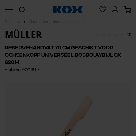
Bosbouw
Kloofhamers, kloofbijlen en bijlen
MÜLLER
(0)
Reservehandvat 70 cm geschikt voor
Ochsenkopf universeel bosbouwbijl OX
620 H
Artikelnr.: XX97151-4