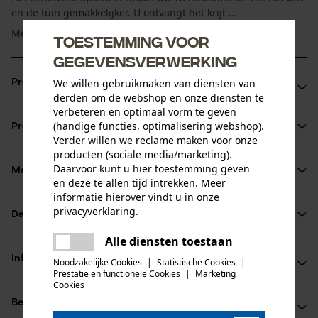
en de tuin gemakkelijker. U ontvangt het krijt ...
Meer tonen
Toestemming voor
gegevensverwerking
We willen gebruikmaken van diensten van
Productvoordelen
derden om de webshop en onze diensten te
verbeteren en optimaal vorm te geven
weerbestendig, lichtechte beschrijving
(handige functies, optimalisering webshop).
Productinformatie
zeer goede schrijfeigenschappen
Verder willen we reclame maken voor onze
zeshoekige vorm vermijdt het wegrollen
producten (sociale media/marketing).
Daarvoor kunt u hier toestemming geven
Materiaal & onderhoud
Productdetails
en deze te allen tijd intrekken. Meer
informatie hierover vindt u in onze
privacyverklaring
.
Activiteitstype
Datasheets
Materiaal
markeren
delen
Alle diensten toestaan
Er is een fout opgetreden. Gelieve
Productveiligheidsblad (PDF)
delen
Hoofdmateriaal
het opnieuw te proberen.
Informatie van de fabrikant
Noodzakelijke Cookies
|
Statistische Cookies
|
Krijt
Prestatie en functionele Cookies
|
Marketing
Leeftijdsgroep
mail
Cookies
Bleispitz GmbH
volwassen
Beoordelingen
(0)
Grünwalder Weg 32d