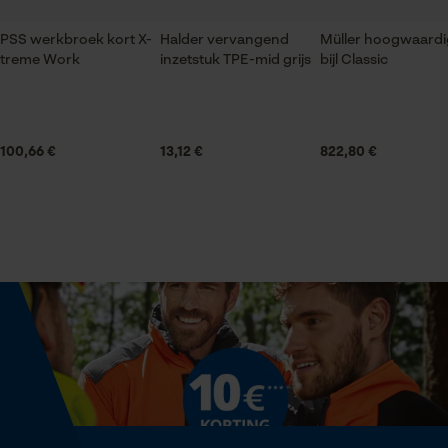
mat
PSS werkbroek kort X-
Halder vervangend
Müller hoogwaardi
treme Work
inzetstuk TPE-mid grijs
bijl Classic
Statistische Cookies
Seizoen
Product geschikt voor het hele jaar
100,66 €
13,12 €
822,80 €
Leveringsomvang
Econda Analytics
1x markeerstift
Mouseflow Web Analytics Tool
Fact-Finder Tracking
Grootte & afmetingen
Diameter pen
Prestatie en functionele
12 mm
Cookies
Technische specificaties
Loop54 Personalization