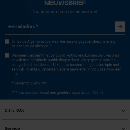
Nieuwsbrief
Automatische kettingsmering
Gepersonaliseerde homepage
Nee
Nu abonneren op de nieuwsbrief
Opgeslagen winkelwagen
Persoonlijke begroeting
Eigenschap
Geo-IP en gebruikersdetectie
lichtecht, weerbestendig, fluorescerend
Ik heb de
Algemene voorwaarden inzake gegevensbescherming
YouTube-video's
gelezen en ga akkoord. *
Google Maps
Wanneer u instemt met persoonlijke tracking kunnen we u via onze
Versnipperfunctie
newsletter individuele aanbiedingen doen. Uw gegevens worden
Nee
niet gedeeld met derden. U kunt uw toestemming te allen tijde met
een klik intrekken. Onderaan iedere newsletter vindt u daarvoor een
link.
Marketing Cookies
* velden zijn verplicht
Fasewisselaar
Nee
*** Inwisselbaar vanaf een goederenwaarde van 100,- €
Google Global Site Tag
Schuine snede
Dit is KOX
Microsoft Advertising Universal
Event Tracking
Nee
Over ons
Survicate
Maatschappelijke betrokkenheid
Service