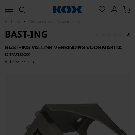
Bosbouw
Mechanische velhulpmiddelen
BAST-ING
(0)
BaSt-Ing ValLink verbinding voor Makita
DTW1002
Artikelnr.: XX9713