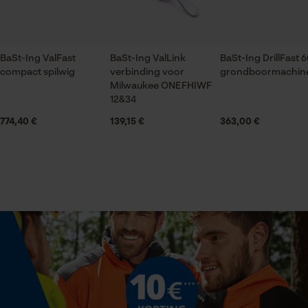
Econda Tag Manager
Leveringsomvang
1x verbinding
BaSt-Ing ValFast
BaSt-Ing ValLink
BaSt-Ing DrillFast 
Statistische Cookies
compact spilwig
verbinding voor
grondboormachin
Volume
Milwaukee ONEFHIWF
4500 cm³
12&34
774,40 €
139,15 €
363,00 €
Econda Analytics
Technische specificaties
Mouseflow Web Analytics Tool
Automatische kettingsmering
Fact-Finder Tracking
Nee
Prestatie en functionele
Eigenschap
Cookies
ongecompliceerde montage