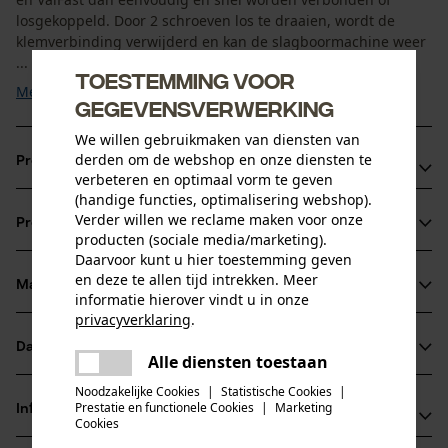
losgekoppeld. Door 2 schroeven los te draaien, wordt de
klemverbinding verwijderd en kan de slagboormachine weer
...
Toestemming voor
Meer tonen
gegevensverwerking
We willen gebruikmaken van diensten van
derden om de webshop en onze diensten te
Productvoordelen
verbeteren en optimaal vorm te geven
(handige functies, optimalisering webshop).
Eenvoudige montage
Verder willen we reclame maken voor onze
Productinformatie
Snel verbinden en loskoppelen van de slagboormachine
producten (sociale media/marketing).
en ValFast
Daarvoor kunt u hier toestemming geven
en deze te allen tijd intrekken. Meer
Op veilige afstand vellen in combinatie met een rolmaat
Materiaal & onderhoud
informatie hierover vindt u in onze
Productdetails
privacyverklaring
.
Activiteitstype
delen
Datasheets
Alle diensten toestaan
Materiaal
onderhoud
Er is een fout opgetreden. Gelieve
delen
Gegevensblad fabrikant (PDF)
het opnieuw te proberen.
Noodzakelijke Cookies
|
Statistische Cookies
|
Hoofdmateriaal
Prestatie en functionele Cookies
|
Marketing
Informatie van de fabrikant
mail
Cookies
staal
Leeftijdsgroep