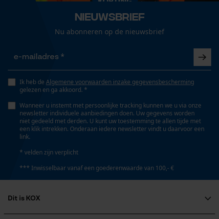
Versnipperfunctie
Loop54 Personalization
Nee
Nieuwsbrief
Gepersonaliseerde homepage
Nu abonneren op de nieuwsbrief
Opgeslagen winkelwagen
Fasewisselaar
Persoonlijke begroeting
Nee
Geo-IP en gebruikersdetectie
Ik heb de
Algemene voorwaarden inzake gegevensbescherming
YouTube-video's
gelezen en ga akkoord. *
Schuine snede
Google Maps
Nee
Wanneer u instemt met persoonlijke tracking kunnen we u via onze
newsletter individuele aanbiedingen doen. Uw gegevens worden
niet gedeeld met derden. U kunt uw toestemming te allen tijde met
een klik intrekken. Onderaan iedere newsletter vindt u daarvoor een
link.
Marketing Cookies
Gereedschapsloze kettingspanning
Nee
* velden zijn verplicht
*** Inwisselbaar vanaf een goederenwaarde van 100,- €
Gereedschapsloze kettingwissel
Google Global Site Tag
Nee
Dit is KOX
Microsoft Advertising Universal
Event Tracking
Over ons