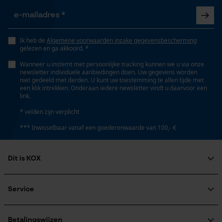
Schuine snede
Nee
Opgeslagen winkelwagen
Persoonlijke begroeting
Ik heb de
Algemene voorwaarden inzake gegevensbescherming
Geo-IP en gebruikersdetectie
Gereedschapsloze kettingspanning
gelezen en ga akkoord. *
Nee
YouTube-video's
Wanneer u instemt met persoonlijke tracking kunnen we u via onze
newsletter individuele aanbiedingen doen. Uw gegevens worden
Google Maps
niet gedeeld met derden. U kunt uw toestemming te allen tijde met
een klik intrekken. Onderaan iedere newsletter vindt u daarvoor een
Gereedschapsloze kettingwissel
link.
Nee
* velden zijn verplicht
Marketing Cookies
*** Inwisselbaar vanaf een goederenwaarde van 100,- €
Energie & vermogen
Dit is KOX
Accucapaciteitsaanduiding
Google Global Site Tag
Nee
Over ons
Microsoft Advertising Universal
Event Tracking
Maatschappelijke betrokkenheid
Service
raadgever
Survicate
Veel gestelde vragen
KOX Harvester
Accu/batterij inbegrepen
KOX catalogus
Aanmelding nieuwsbrief
Betalingswijzen