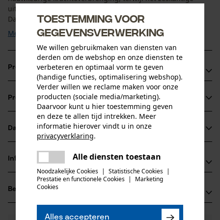
uitgangsprofiel een veilig en efficiënt gebruik garandeert.
Toestemming voor
Dankzij het gefosfateerde ...
gegevensverwerking
Meer tonen
We willen gebruikmaken van diensten van
derden om de webshop en onze diensten te
verbeteren en optimaal vorm te geven
Productvoordelen
(handige functies, optimalisering webshop).
Verder willen we reclame maken voor onze
17 mm slagmoerdop ideaal voor hoge draaimomenten en
producten (sociale media/marketing).
Productinformatie
veeleisende toepassingen
Daarvoor kunt u hier toestemming geven
Nauwkeurige krachtoverbrenging met binnenvierkant in
en deze te allen tijd intrekken. Meer
informatie hierover vindt u in onze
aandrijfprofielgrootte 12, 5 mm
Datasheets
Productdetails
privacyverklaring
.
Geschikte slagmoerdop voor Bast-Ing UniVal
delen
Productveiligheidsblad (PDF)
Alle diensten toestaan
Leeftijdsgroep
Er is een fout opgetreden. Gelieve
Informatie van de fabrikant
delen
volwassen
het opnieuw te proberen.
Noodzakelijke Cookies
|
Statistische Cookies
|
Prestatie en functionele Cookies
|
Marketing
BaSt-Ing GmbH
mail
Cookies
Beoordelingen
(0)
Fleck 34
Aantal delen
83661 Lenggries, Duitsland
1 st.
E-mail: info@bast-ing.de
Alles accepteren