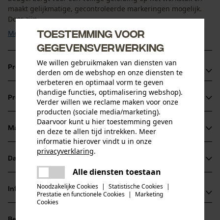
maakt gelijkmatige, gecontroleerde markeringen mogelijk.
Door zijn ...
Toestemming voor
Meer tonen
gegevensverwerking
We willen gebruikmaken van diensten van
Productvoordelen
derden om de webshop en onze diensten te
verbeteren en optimaal vorm te geven
Gemakkelijk in te klappen, zodat u het in de jas- of
(handige functies, optimalisering webshop).
Productinformatie
Verder willen we reclame maken voor onze
broekzak kunt stoppen
producten (sociale media/marketing).
De beugel beschermt u tegen verwondingen bij uitglijden
Daarvoor kunt u hier toestemming geven
Materiaal & onderhoud
en deze te allen tijd intrekken. Meer
Productdetails
informatie hierover vindt u in onze
privacyverklaring
.
Activiteitstype
Datasheets
delen
Materiaal
markeren
Alle diensten toestaan
Er is een fout opgetreden. Gelieve
Productveiligheidsblad (PDF)
delen
het opnieuw te proberen.
Hoofdmateriaal
Noodzakelijke Cookies
|
Statistische Cookies
|
Informatie van de fabrikant
Prestatie en functionele Cookies
|
Marketing
staal
mail
Leeftijdsgroep
Cookies
Leonhard Müller + Söhne GmbH
volwassen
Beoordelingen
(0)