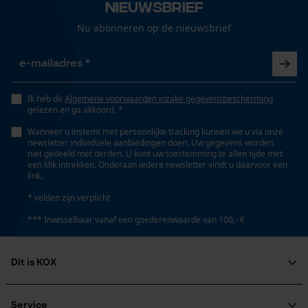
Nieuwsbrief
Automatische kettingsmering
Nee
Gepersonaliseerde homepage
Nu abonneren op de nieuwsbrief
Opgeslagen winkelwagen
Persoonlijke begroeting
Versnipperfunctie
Nee
Geo-IP en gebruikersdetectie
Ik heb de
Algemene voorwaarden inzake gegevensbescherming
YouTube-video's
gelezen en ga akkoord. *
Google Maps
Wanneer u instemt met persoonlijke tracking kunnen we u via onze
Fasewisselaar
newsletter individuele aanbiedingen doen. Uw gegevens worden
Nee
niet gedeeld met derden. U kunt uw toestemming te allen tijde met
een klik intrekken. Onderaan iedere newsletter vindt u daarvoor een
link.
Marketing Cookies
Schuine snede
* velden zijn verplicht
Nee
*** Inwisselbaar vanaf een goederenwaarde van 100,- €
Google Global Site Tag
Scheurdiepte
Dit is KOX
Microsoft Advertising Universal
4 mm
Event Tracking
Over ons
Maatschappelijke betrokkenheid
Survicate
Service