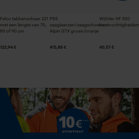
1x boomschaar met beugel
Felco takkenschaar 221
PSS
Wöhler HF 300
Statistische Cookies
met een lengte van 70,
Grootte & afmetingen
zaaglaarzen/zaagschoenen
houtvochtigheidsm
80 of 90 cm
Alpin GTX groen/oranje
Breedte rits
31 mm
122,94 €
415,88 €
40,57 €
Econda Analytics
Lengte scheur
Mouseflow Web Analytics Tool
8 cm
Fact-Finder Tracking
Technische specificaties
Prestatie en functionele
Cookies
Type greep
inklapbare handgreep
Loop54 Personalization