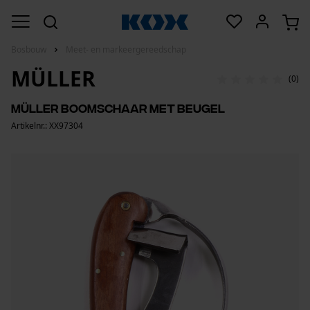
Bosbouw
Meet- en markeergereedschap
MÜLLER
(0)
Müller boomschaar met beugel
Artikelnr.: XX97304