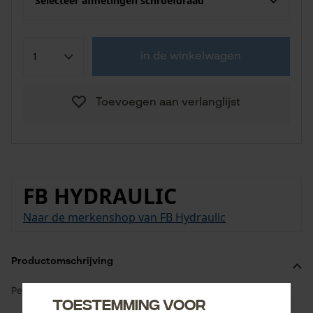
Selecteer afmetingen schroefdraad
in de winkelwagen
Toevoegen aan verlanglijst
FB HYDRAULIC
Naar de merkenshop van FB Hydraulic
Productomschrijving
Persnippel JIC DKJ - JIC wartelmoer, kegel 37°.
Toestemming voor