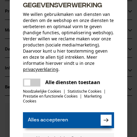
gegevensverwerking
Productinformatie
We willen gebruikmaken van diensten van
derden om de webshop en onze diensten te
verbeteren en optimaal vorm te geven
Materiaal & onderhoud
(handige functies, optimalisering webshop).
Productdetails
Verder willen we reclame maken voor onze
producten (sociale media/marketing).
Leeftijdsgroep
Datasheets
Daarvoor kunt u hier toestemming geven
Materiaal
volwassen
en deze te allen tijd intrekken. Meer
Productveiligheidsblad (PDF)
informatie hierover vindt u in onze
Hoofdmateriaal
Informatie van de fabrikant
privacyverklaring
.
carbonstaal
Aantal delen
delen
Alle diensten toestaan
Fabrikant
1 st.
Er is een fout opgetreden. Gelieve
Beoordelingen
delen
(0)
Hydro Holding Spa
het opnieuw te proberen.
Noodzakelijke Cookies
|
Statistische Cookies
|
Materiaal samenstelling
Via Provinciale Nord 26A
Prestatie en functionele Cookies
|
Marketing
mail
Cookies
Koolstofstaal
40050 Castello D'Argile, Italië
Sluitingstype
E-mail: hh@hydro-holding.com
0
Nog vragen?
(0)
Koppelingsplugbevestiging
Product aanbevelen
Onze experts staan graag voor u klaar!
Website: -
Alles accepteren
Een vraag
Tel.: + 39 0519 7663 5
Productonderhoud
Filteren op aantal sterren
stellen
Branche