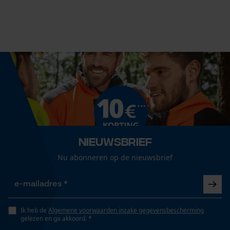
Fasewisselaar
Nee
Econda Analytics
Mouseflow Web Analytics Tool
Schuine snede
Nee
Fact-Finder Tracking
Gereedschapsloze kettingspanning
Prestatie en functionele
Nee
Nieuwsbrief
Cookies
Nu abonneren op de nieuwsbrief
Gereedschapsloze kettingwissel
Nee
Loop54 Personalization
Gepersonaliseerde homepage
Ik heb de
Algemene voorwaarden inzake gegevensbescherming
gelezen en ga akkoord. *
Opgeslagen winkelwagen
Energie & vermogen