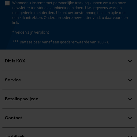
Wanneer u instemt met persoonlijke tracking kunnen we u via onze
Persoonlijke begroeting
newsletter individuele aanbiedingen doen. Uw gegevens worden
Accucapaciteitsaanduiding
niet gedeeld met derden. U kunt uw toestemming te allen tijde met
Geo-IP en gebruikersdetectie
Nee
een klik intrekken. Onderaan iedere newsletter vindt u daarvoor een
link.
YouTube-video's
* velden zijn verplicht
Google Maps
Accu/batterij inbegrepen
*** Inwisselbaar vanaf een goederenwaarde van 100,- €
Oplaadbare batterij/batterijen niet inbegrepen in de
levering
Marketing Cookies
Dit is KOX
Over ons
Powerbankfunctie
Maatschappelijke betrokkenheid
Nee
Service
raadgever
Google Global Site Tag
Veel gestelde vragen
KOX Harvester
Microsoft Advertising Universal
KOX catalogus
Aanmelding nieuwsbrief
Betalingswijzen
Event Tracking
Model & collectie
Retourneren
Survicate
Terugroepen product
Modelnaam
Verzendkosteninformatie
Contact
FJ
Contactformulier