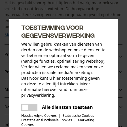
Het is geschikt voor gebruik tijdens het werk, maar ook voor
vrije tijd en outdooractiviteiten. De hoogwaardige
materiaalkeuze zorgt voor een aangenaam gevoel op de huid
en ondersteunt een langdurig gebruik. De lange mouwen
Toestemming voor
bieden extra bescherming bij koelere temperaturen en ...
gegevensverwerking
Meer tonen
We willen gebruikmaken van diensten van
derden om de webshop en onze diensten te
Productvoordelen
verbeteren en optimaal vorm te geven
(handige functies, optimalisering webshop).
Verder willen we reclame maken voor onze
Optimale pasvorm voor hoog draagcomfort
producten (sociale media/marketing).
Productinformatie
Hoogwaardige materialen voor langdurig gebruik
Daarvoor kunt u hier toestemming geven
Lange mouwen voor extra bescherming bij koel weer
en deze te allen tijd intrekken. Meer
informatie hierover vindt u in onze
Materiaal & onderhoud
Productdetails
privacyverklaring
.
delen
Mouwtype
Alle diensten toestaan
Er is een fout opgetreden. Gelieve
Datasheets
Materiaal
Lange mouwen
delen
het opnieuw te proberen.
Noodzakelijke Cookies
|
Statistische Cookies
|
Productveiligheidsblad (PDF)
Prestatie en functionele Cookies
|
Marketing
mail
Materiaaltype
Cookies
Informatie van de fabrikant