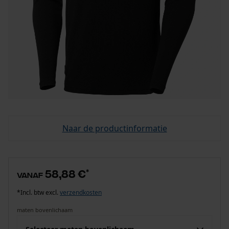
Naar de productinformatie
58,88 €
*
vanaf
*Incl. btw excl.
verzendkosten
maten bovenlichaam