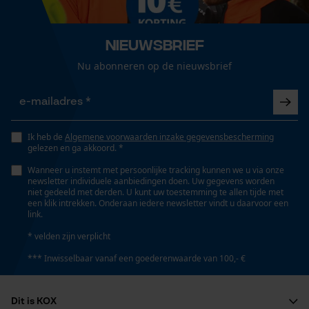
Loop54 Personalization
Optiek/patroon
Unikleur
Gepersonaliseerde homepage
Nieuwsbrief
Opgeslagen winkelwagen
Nu abonneren op de nieuwsbrief
Persoonlijke begroeting
Draagcomfort
Comfortabel
Geo-IP en gebruikersdetectie
YouTube-video's
Ik heb de
Algemene voorwaarden inzake gegevensbescherming
gelezen en ga akkoord. *
Google Maps
Weersomstandigheden
Bewolkt en koel, Warmer en mild, Afwisselend, Rustig
Wanneer u instemt met persoonlijke tracking kunnen we u via onze
newsletter individuele aanbiedingen doen. Uw gegevens worden
weer
niet gedeeld met derden. U kunt uw toestemming te allen tijde met
een klik intrekken. Onderaan iedere newsletter vindt u daarvoor een
Marketing Cookies
link.
* velden zijn verplicht
Technische specificaties
*** Inwisselbaar vanaf een goederenwaarde van 100,- €
Automatische kettingsmering
Google Global Site Tag
Nee
Microsoft Advertising Universal
Dit is KOX
Event Tracking