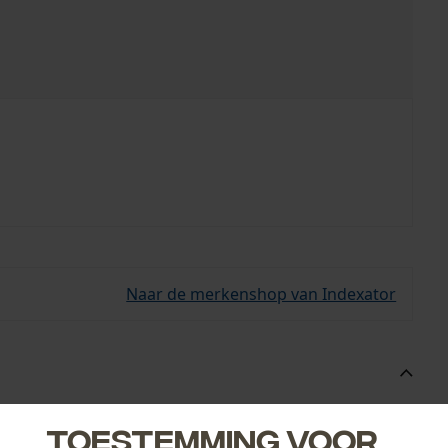
Naar de merkenshop van Indexator
aide slangen en de daaruit voortvloeiende slangbreuk.
Toestemming voor