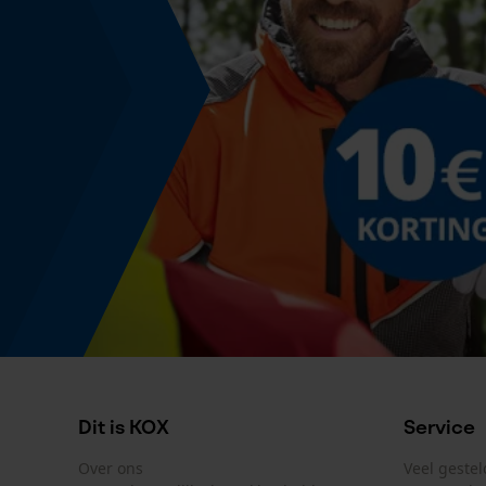
K100 JIC
Montage & bevestiging
Bevestigingstype
Schroeven
Dit is KOX
Service
Over ons
Veel geste