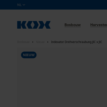
NL
Bosbouw
Harveste
Bosbouw
Nieuw
Indexator Drehverschraubung JIC x JIC
NIEUW