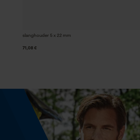
Gereedschapsloze kettingwissel
Nee
slanghouder 5 x 22 mm
Energie & vermogen
71,08 €
Accucapaciteitsaanduiding
Nee
Powerbankfunctie
Nee
Model & collectie
Modelnaam