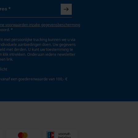
ne voorwaarden inzake gegevensbescherming
koord. *
t met persoonlijke tracking kunnen we u via
individuele aanbiedingen doen. Uw gegevens
eld met derden. U kunt uw toestemming te
en klik intrekken. Onderaan iedere newsletter
een link.
licht
 vanaf een goederenwaarde van 100,- €