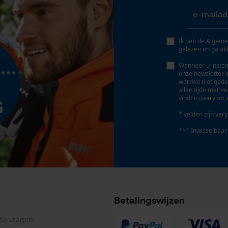
Geo-IP en gebruikersdetectie
YouTube-video's
Google Maps
Ik heb de
Algeme
gelezen en ga ak
Wanneer u instem
onze newsletter 
Marketing Cookies
worden niet gede
allen tijde met e
vindt u daarvoor 
* velden zijn verp
Google Global Site Tag
*** Inwisselbaar
Microsoft Advertising Universal Event
Tracking
Survicate
Betalingswijzen
lde vragen