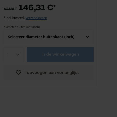
146,31 €
*
vanaf
*Incl. btw excl.
verzendkosten
diameter buitenkant (inch)
Selecteer diameter buitenkant (inch)
Herinner mij
1"1/16-12 in
in de winkelwagen
Herinner mij
1"5/16-12 in
Toevoegen aan verlanglijst
146,31 €
1"1/16 in
Herinner mij
1"5/16 in
Herinner mij
3/4 in