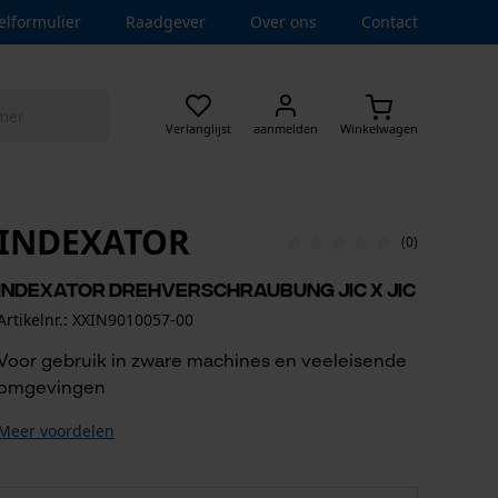
elformulier
Raadgever
Over ons
Contact
Verlanglijst
aanmelden
Winkelwagen
INDEXATOR
(0)
Indexator Drehverschraubung JIC x JIC
Artikelnr.: XXIN9010057-00
Voor gebruik in zware machines en veeleisende
omgevingen
Meer voordelen