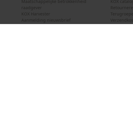
Maatschappelijke betrokkenheid
KOX catalo
raadgever
Retourner
KOX Harvester
Terugroepe
Aanmelding nieuwsbrief
Verzendkos
KOX internationaal
Contact
Deutschland
France
Contactfor
Österreich
Schweiz
Bestelform
Suisse
Belgique
Nieuwsbrie
België
Contract 