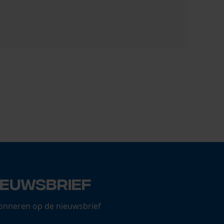
FB Hydraul
0,80 €
ieuwsbrief
onneren op de nieuwsbrief