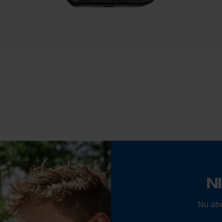
Econda Analytics
Mouseflow Web Analytics Tool
Fact-Finder Tracking
Accu/batterij inbegrepen
Oplaadbare batterij/batterijen niet inbegrepen in
de levering
Prestatie en functionele Cookies
Loop54 Personalization
N
Gepersonaliseerde homepage
Opgeslagen winkelwagen
Nu ab
Persoonlijke begroeting