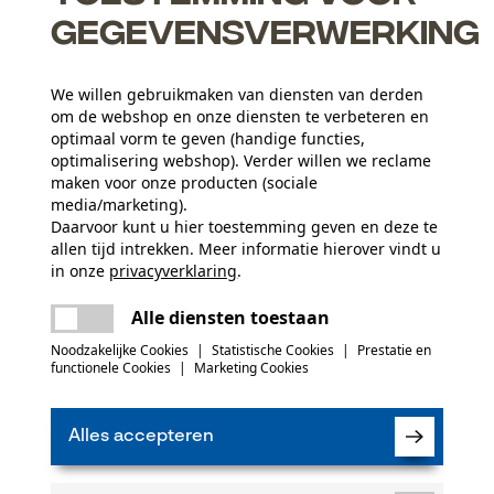
gegevensverwerking
We willen gebruikmaken van diensten van derden
om de webshop en onze diensten te verbeteren en
gen op zwaar bewogen componenten
optimaal vorm te geven (handige functies,
optimalisering webshop). Verder willen we reclame
maken voor onze producten (sociale
media/marketing).
Daarvoor kunt u hier toestemming geven en deze te
allen tijd intrekken. Meer informatie hierover vindt u
Leeftijdsgroep
in onze
privacyverklaring
.
volwassen
delen
Er is een fout opgetreden. Gelieve het
Alle diensten toestaan
opnieuw te proberen.
mail
(0)
Noodzakelijke Cookies
|
Statistische Cookies
|
Prestatie en
Sluitingstype
functionele Cookies
|
Marketing Cookies
Schroefsluiting
Product aanbevelen
Alles accepteren
Seizoen
Product geschikt voor het hele jaar