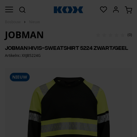
Bosbouw
Nieuw
JOBMAN
(0)
Jobman HiVis-sweatshirt 5224 zwart/geel
Artikelnr.: XXJB5224G
NIEUW