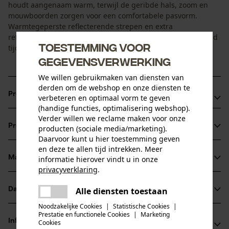
houdt aangenaam warm, terwijl de geribde hals, zoom en
mouwboorden zorgen voor een comfortabele pasvorm.
Warmtegeperste reflecterende strepen en extra
reflectiestrepen op de schouders vergroten de zichtbaarheid
Toestemming voor
tijdens het werk.
gegevensverwerking
We willen gebruikmaken van diensten van
derden om de webshop en onze diensten te
Productvoordelen
verbeteren en optimaal vorm te geven
(handige functies, optimalisering webshop).
• Gecertificeerde signaalkleding voor meer veiligheid tijdens het
Verder willen we reclame maken voor onze
werk
Productinformatie
producten (sociale media/marketing).
• Extra reflectiestrepen op de schouders voor verbeterde 360°-
Daarvoor kunt u hier toestemming geven
zichtbaarheid
en deze te allen tijd intrekken. Meer
Materiaal & onderhoud
informatie hierover vindt u in onze
• Warmtegeperste reflecterende strepen zonder storende
Productdetails
privacyverklaring
.
naden voor extra comfort
• Zachte binnenkant voor aangenaam werken, ook op koelere
delen
Mouwtype
Alle diensten toestaan
Datasheets
dagen
Er is een fout opgetreden. Gelieve
Materiaal
Lange mouwen
delen
het opnieuw te proberen.
Noodzakelijke Cookies
|
Statistische Cookies
|
Gegevensblad fabrikant (PDF)
Prestatie en functionele Cookies
|
Marketing
Materiaaltype
mail
Informatie van de fabrikant
Cookies
Katoen, Polyester