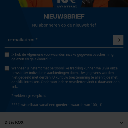
Loop54 Personalization
Optiek/patroon
Nieuwsbrief
Gepersonaliseerde homepage
Tricolour
Opgeslagen winkelwagen
Nu abonneren op de nieuwsbrief
Persoonlijke begroeting
Pasvorm
Geo-IP en gebruikersdetectie
Regular Fit
YouTube-video's
Ik heb de
Algemene voorwaarden inzake gegevensbescherming
gelezen en ga akkoord. *
Google Maps
Zichtbaarheid
Wanneer u instemt met persoonlijke tracking kunnen we u via onze
Reflecterende vlakken, Reflecterende strepen,
newsletter individuele aanbiedingen doen. Uw gegevens worden
niet gedeeld met derden. U kunt uw toestemming te allen tijde met
Reflecterende opdrukken
een klik intrekken. Onderaan iedere newsletter vindt u daarvoor een
Marketing Cookies
link.
* velden zijn verplicht
Draagcomfort
*** Inwisselbaar vanaf een goederenwaarde van 100,- €
Casual
Google Global Site Tag
Microsoft Advertising Universal
Dit is KOX
Event Tracking
Waarschuwingsklasse