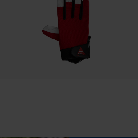
Regular Fit
Statistische Cookies
Draagcomfort
Casual
Econda Analytics
Waterbestendigheid
Mouseflow Web Analytics Tool
Niet waterbestendig
Fact-Finder Tracking
Prestatie en functionele Cookies
Loop54 Personalization
Gepersonaliseerde homepage