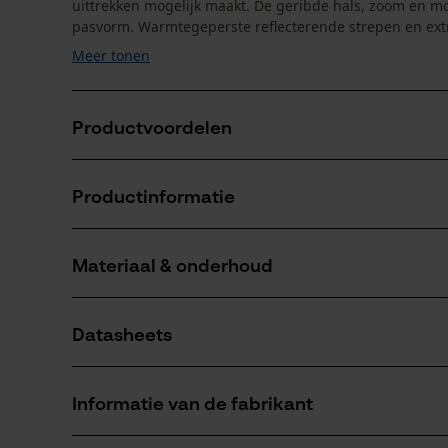
uittrekken mogelijk maakt. De geribde hals, zoom en 
pasvorm. Warmtegeperste reflecterende strepen en extra
Meer tonen
Productvoordelen
• Gecertificeerde signaalkleding voor meer veiligheid op 
• Extra reflectiestrepen op de schouders voor verbeterde
Productinformatie
• Warmtegeperste reflecterende strepen zonder storende
• Zachte binnenkant voor aangenaam werken, ook op ko
Materiaal & onderhoud
Productdetails
Mouwtype
Datasheets
Lange mouwen
Materiaal
Gegevensblad fabrikant (PDF)
Materiaaltype
Informatie van de fabrikant
Katoen, Polyester
Leeftijdsgroep
volwassen