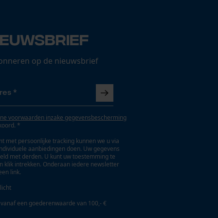
ieuwsbrief
onneren op de nieuwsbrief
ne voorwaarden inzake gegevensbescherming
koord. *
t met persoonlijke tracking kunnen we u via
individuele aanbiedingen doen. Uw gegevens
eld met derden. U kunt uw toestemming te
en klik intrekken. Onderaan iedere newsletter
een link.
licht
 vanaf een goederenwaarde van 100,- €