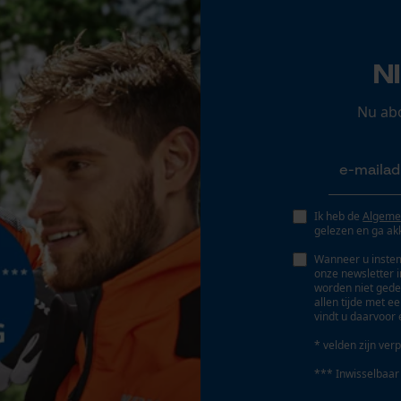
Opgeslagen winkelwagen
Persoonlijke begroeting
N
Geo-IP en gebruikersdetectie
YouTube-video's
Nu ab
Google Maps
Eigenschap
zacht, comfortabel, goed zichtbaar, functioneel,
reflecterend, aangenaam
Marketing Cookies
Ik heb de
Algeme
gelezen en ga ak
Fasewisselaar
Wanneer u instem
Nee
onze newsletter 
worden niet gede
Google Global Site Tag
allen tijde met e
vindt u daarvoor 
Microsoft Advertising Universal Event
Gereedschapsloze kettingspanning
Tracking
Nee
* velden zijn verp
Survicate
*** Inwisselbaar