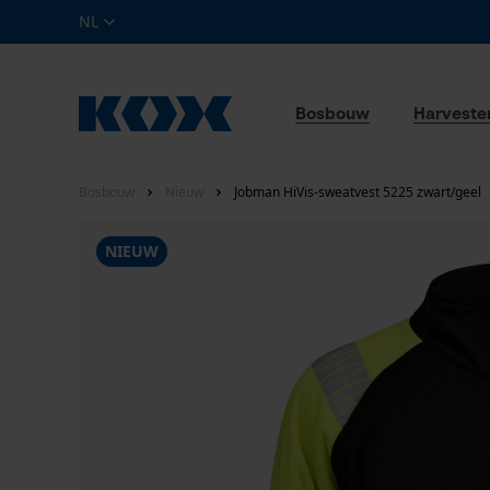
NL
Bosbouw
Harveste
Bosbouw
Nieuw
Jobman HiVis-sweatvest 5225 zwart/geel
NIEUW