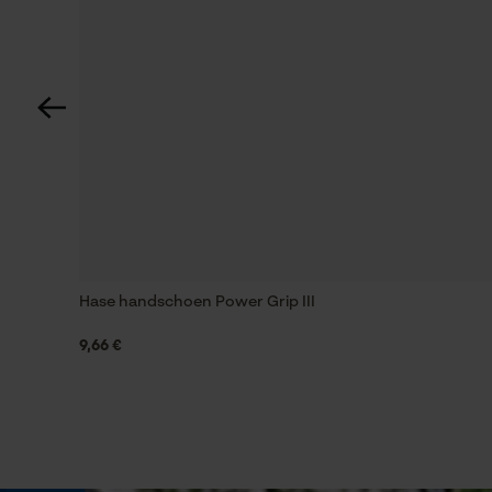
Tricolour
Zichtbaarheid
Reflecterende vlakken, Reflecterende strepen,
Reflecterende opdrukken
Waarschuwingsklasse
Klasse 1: Laagste zichtbaarheid
Hase handschoen Power Grip III
Weersomstandigheden
Bewolkt en koel, Warmer en mild, Afwisselend,
9,66 €
Rustig weer, mist
Grootte & afmetingen