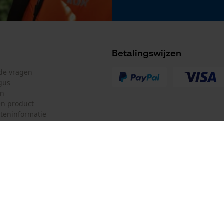
Betalingswijzen
lde vragen
Accu/batterij inbegrepen
gus
Oplaadbare batterij/batterijen niet inbegrepen in
en
de levering
n product
teninformatie
mulier
Oregon Tool GmbH
ulier
KOX – Partners voor de Bosbouw 
f
Adres hoofdkantoor:
Lise-Meitner-Str. 4
herroepen
70736 Fellbach
Duitsland