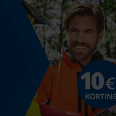
Bovenlengte
Normaal
Technische specificaties
Automatische kettingsmering
Nee
Versnipperfunctie
Nee
Schuine snede
Nee