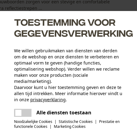
mouwboorden zorgen voor een stevige en comfortabele
 reflectiestrepen ...
Toestemming voor
gegevensverwerking
We willen gebruikmaken van diensten van derden
het werk
om de webshop en onze diensten te verbeteren en
 360°-zichtbaarheid
optimaal vorm te geven (handige functies,
 naden voor extra comfort
optimalisering webshop). Verder willen we reclame
elere dagen
maken voor onze producten (sociale
media/marketing).
Daarvoor kunt u hier toestemming geven en deze te
allen tijd intrekken. Meer informatie hierover vindt u
Activiteitstype
in onze
privacyverklaring
.
beschermen, werken, waarschuwen
delen
Er is een fout opgetreden. Gelieve het
Alle diensten toestaan
opnieuw te proberen.
mail
Materiaaltype binnenvoering
Noodzakelijke Cookies
|
Statistische Cookies
|
Prestatie en
Frotté voering
Aantal delen
functionele Cookies
|
Marketing Cookies
1 st.