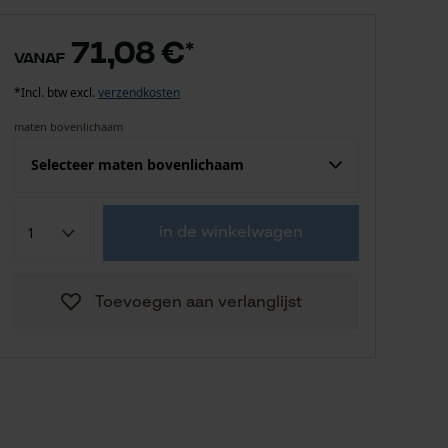
71,08 €
*
vanaf
*Incl. btw excl.
verzendkosten
maten bovenlichaam
Selecteer maten bovenlichaam
Confektie (EU)
Fabrikantsmaat
in de winkelwagen
71,08 €
S
Toevoegen aan verlanglijst
71,08 €
M
71,08 €
L
71,08 €
XL