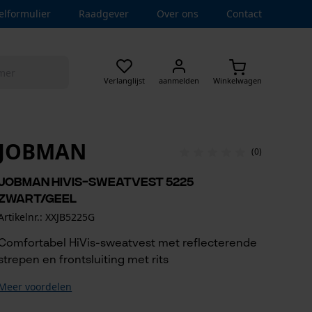
elformulier
Raadgever
Over ons
Contact
Verlanglijst
aanmelden
Winkelwagen
JOBMAN
(0)
Jobman HiVis-sweatvest 5225
zwart/geel
Artikelnr.: XXJB5225G
Comfortabel HiVis-sweatvest met reflecterende
strepen en frontsluiting met rits
Meer voordelen