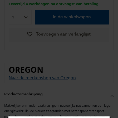
Levertijd 4 werkdagen na ontvangst van betaling
in de winkelwagen
Toevoegen aan verlanglijst
OREGON
Naar de merkenshop van Oregon
Productomschrijving
Makkelijker en minder vaak naslijpen, nauwelijks naspannen en een lager
energieverbruik - de nieuwe zaagtanden met beter spanentransport
maken het mogelijk. Met de nieuwe scherptechnologie beschikt u over een