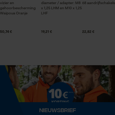
vizier en
diameter / adapter: M8
68 aandrijfschakels
Product geschikt voor het hele jaar
Statistische Cookies
gehoorbescherming
x 1,25 LHM en M10 x 1,25
Waipoua Oranje
LHF
Leveringsomvang
1 x zaagketting
50,74 €
19,21 €
22,82 €
Econda Analytics
Mouseflow Web Analytics Tool
Grootte & afmetingen
Fact-Finder Tracking
Resulterende borsthoek
60 deg
Prestatie en functionele
Cookies
Technische specificaties
Automatische kettingsmering
Loop54 Personalization
Nee
Nieuwsbrief
Gepersonaliseerde homepage