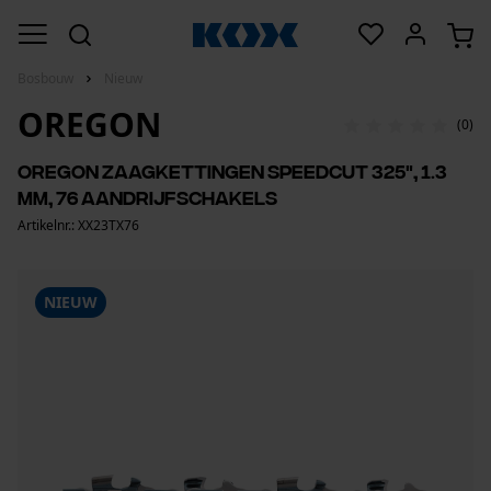
Bosbouw
Nieuw
OREGON
(0)
Oregon zaagkettingen SpeedCut 325", 1.3
mm, 76 aandrijfschakels
Artikelnr.: XX23TX76
NIEUW