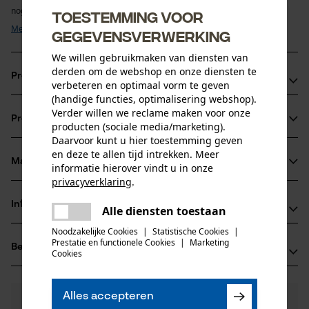
nog ...
Toestemming voor
Meer tonen
gegevensverwerking
We willen gebruikmaken van diensten van
derden om de webshop en onze diensten te
Productvoordelen
verbeteren en optimaal vorm te geven
(handige functies, optimalisering webshop).
Hogere snelheid en minder krachtsinspanning dankzij de nieuwe 
Verder willen we reclame maken voor onze
Productinformatie
zaagtandgeometrie en de smalle snede
producten (sociale media/marketing).
Gemakkelijker te vijlen, langere scherpte en betere markeringen op de 
Daarvoor kunt u hier toestemming geven
zaagtanden dankzij de nieuwe zaagtandgeometrie
en deze te allen tijd intrekken. Meer
Materiaal & onderhoud
Direct uit de verpakking scherp en gereed voor gebruik, dankzij de 
informatie hierover vindt u in onze
Productdetails
privacyverklaring
.
nieuwe zaagtandgeometrie en de geoptimaliseerde slijptechniek
delen
Activiteitstype
Informatie van de fabrikant
Alle diensten toestaan
Er is een fout opgetreden. Gelieve
Materiaal
zagen
delen
het opnieuw te proberen.
Noodzakelijke Cookies
|
Statistische Cookies
|
Fabrikant
Prestatie en functionele Cookies
|
Marketing
Hoofdmateriaal
Beoordelingen
mail
(0)
Oregon Tool, Inc.
Cookies
staal
Leeftijdsgroep
4909 SE International Way
volwassen
97222 Portland, Verenigde Staten van Amerika
Alles accepteren
E-mail: info@kox.eu
0
Nog vragen?
(0)
Product aanbevelen
Materiaaldikte