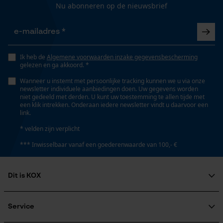
Nu abonneren op de nieuwsbrief
Opgeslagen winkelwagen
Eigenschap
Persoonlijke begroeting
scherp, lange levensduur, robuust, hoge
snijprestaties
Geo-IP en gebruikersdetectie
YouTube-video's
Ik heb de
Algemene voorwaarden inzake gegevensbescherming
gelezen en ga akkoord. *
Google Maps
Instansing aandrijfschakel
Wanneer u instemt met persoonlijke tracking kunnen we u via onze
95
newsletter individuele aanbiedingen doen. Uw gegevens worden
niet gedeeld met derden. U kunt uw toestemming te allen tijde met
een klik intrekken. Onderaan iedere newsletter vindt u daarvoor een
Marketing Cookies
link.
Instelling Jolly
* velden zijn verplicht
56 deg
*** Inwisselbaar vanaf een goederenwaarde van 100,- €
Google Global Site Tag
Vijlen 1e helft
Microsoft Advertising Universal
4.8 mm
Dit is KOX
Event Tracking
Over ons
Survicate
Maatschappelijke betrokkenheid
Service
Vijlen 2e helft
raadgever
4.5 mm