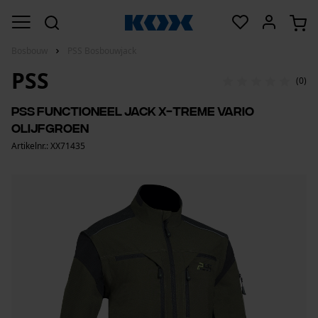
Bosbouw
PSS Bosbouwjack
PSS
(0)
PSS functioneel jack X-treme Vario
olijfgroen
Artikelnr.: XX71435