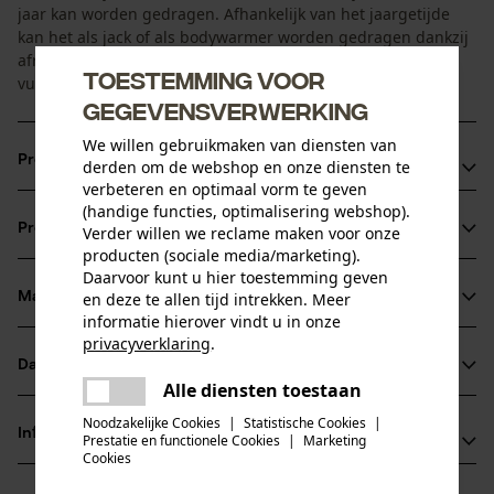
jaar kan worden gedragen. Afhankelijk van het jaargetijde
kan het als jack of als bodywarmer worden gedragen dankzij
afritsbare mouwen. De boorden van het jack zijn van een
Toestemming voor
vuil- en waterwerende, slijtvaste en toch elastische stof.
gegevensverwerking
We willen gebruikmaken van diensten van
Productvoordelen
derden om de webshop en onze diensten te
verbeteren en optimaal vorm te geven
Het optimale bewegingscomfort, gekenmerkt door het
(handige functies, optimalisering webshop).
Productinformatie
Verder willen we reclame maken voor onze
lichte gewicht en aanpassingsvermogen, wordt
producten (sociale media/marketing).
gegarandeerd door de stretchstof
Daarvoor kunt u hier toestemming geven
3M-reflector voor betere zichtbaarheid
Materiaal & onderhoud
en deze te allen tijd intrekken. Meer
Productdetails
informatie hierover vindt u in onze
Kevlar schouder- en elleboogstukken voor stabiliteit op
privacyverklaring
.
snel slijtende delen
Mouwtype
Datasheets
delen
Materiaal
Lange mouwen afneembaar
Alle diensten toestaan
Er is een fout opgetreden. Gelieve
Productveiligheidsblad (PDF)
delen
het opnieuw te proberen.
Noodzakelijke Cookies
|
Statistische Cookies
|
Materiaaltype
Informatie van de fabrikant
Prestatie en functionele Cookies
|
Marketing
Polyester
mail
Cookies
Activiteitstype
PSS Pfeiffer Sicherheitssysteme GmbH
beschermen, vissen, werken, wandelen, kamperen,