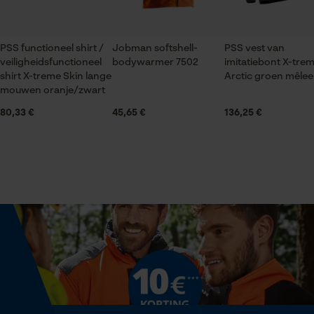
Econda Tag Manager
Applicaties
Logoborduursel
Productonderhoud
PSS functioneel shirt /
Jobman softshell-
PSS vest van
Statistische Cookies
veiligheidsfunctioneel
bodywarmer 7502
imitatiebont X-tre
Onderhoudsinstructies
Mouwafwerking
shirt X-treme Skin lange
Arctic groen mêlee
Volg het onderhoudsadvies op het etiket.
Elastische boorden
mouwen oranje/zwart
80,33 €
45,65 €
136,25 €
Sluitingstype
Econda Analytics
Drukknoop
Mouseflow Web Analytics Tool
Fact-Finder Tracking
Halsuitsnede
Staande kraag
Prestatie en functionele
Cookies
Branche
Bosbouw, Outdoor, Tuin- en landschapsarchitectuur,
Landbouw