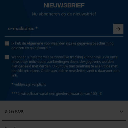
Loop54 Personalization
Nieuwsbrief
Gepersonaliseerde homepage
Nu abonneren op de nieuwsbrief
Details ventilatieopeningen
Opgeslagen winkelwagen
rugventilatie
Persoonlijke begroeting
Geo-IP en gebruikersdetectie
Geslacht
Ik heb de
Algemene voorwaarden inzake gegevensbescherming
YouTube-video's
Uniseks
gelezen en ga akkoord. *
Google Maps
Wanneer u instemt met persoonlijke tracking kunnen we u via onze
newsletter individuele aanbiedingen doen. Uw gegevens worden
niet gedeeld met derden. U kunt uw toestemming te allen tijde met
Seizoen
een klik intrekken. Onderaan iedere newsletter vindt u daarvoor een
Product geschikt voor het hele jaar
link.
Marketing Cookies
* velden zijn verplicht
*** Inwisselbaar vanaf een goederenwaarde van 100,- €
Optiek/patroon
Tweekleurig
Google Global Site Tag
Dit is KOX
Microsoft Advertising Universal
Event Tracking
Zichtbaarheid
Over ons
Reflecterende strepen
Survicate