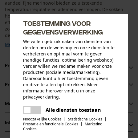
aandeel fijne merinowol bieden ze uitstekende
temperatuurregulatie en ademend vermogen. De sokken
houden de voeten warm bij kou en voeren overtollig vocht
Toestemming voor
effectief af bij warmte. De gevoerde hiel- en teenzones
zorgen voor optimaal draagcomfort, terwijl de verstevigde
gegevensverwerking
delen de ...
We willen gebruikmaken van diensten van
Meer tonen
derden om de webshop en onze diensten te
verbeteren en optimaal vorm te geven
(handige functies, optimalisering webshop).
Verder willen we reclame maken voor onze
Productvoordelen
producten (sociale media/marketing).
Daarvoor kunt u hier toestemming geven
Geschikt voor elk seizoen
en deze te allen tijd intrekken. Meer
Productinformatie
Ademend en vochtafvoerend
informatie hierover vindt u in onze
Gevoerde hiel- en teenzones voor extra comfort
privacyverklaring
.
delen
Materiaal & onderhoud
Productdetails
Alle diensten toestaan
Er is een fout opgetreden. Gelieve
delen
het opnieuw te proberen.
Noodzakelijke Cookies
|
Statistische Cookies
|
Activiteitstype
Informatie van de fabrikant
Prestatie en functionele Cookies
|
Marketing
mail
Materiaal
sport, wandelen, jagen
Cookies
PSS Pfeiffer Sicherheitssysteme GmbH