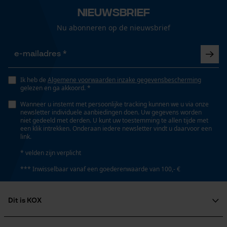
Loop54 Personalization
Nieuwsbrief
Gepersonaliseerde homepage
Nu abonneren op de nieuwsbrief
Draagcomfort
Opgeslagen winkelwagen
Comfortabel, Behaaglijk
Onderhoudsinstructies
Volg het onderhoudsadvies op het etiket.
Persoonlijke begroeting
Geo-IP en gebruikersdetectie
Weersomstandigheden
Ik heb de
Algemene voorwaarden inzake gegevensbescherming
YouTube-video's
Sterke vorst, Uitstekende weersomstandigheden,
gelezen en ga akkoord. *
Afwisselend, Rustig weer, Bewolkt en koel, Warmer
Google Maps
Wanneer u instemt met persoonlijke tracking kunnen we u via onze
en mild, Koud en ijskoud, mist, Regenachtig,
newsletter individuele aanbiedingen doen. Uw gegevens worden
niet gedeeld met derden. U kunt uw toestemming te allen tijde met
Sneeuwval, Zonnig en heet, Hevige regenval, Warm
een klik intrekken. Onderaan iedere newsletter vindt u daarvoor een
en droog, Winderig
link.
Marketing Cookies
* velden zijn verplicht
*** Inwisselbaar vanaf een goederenwaarde van 100,- €
Technische specificaties
Google Global Site Tag
Automatische kettingsmering
Dit is KOX
Microsoft Advertising Universal
Nee
Event Tracking
Over ons