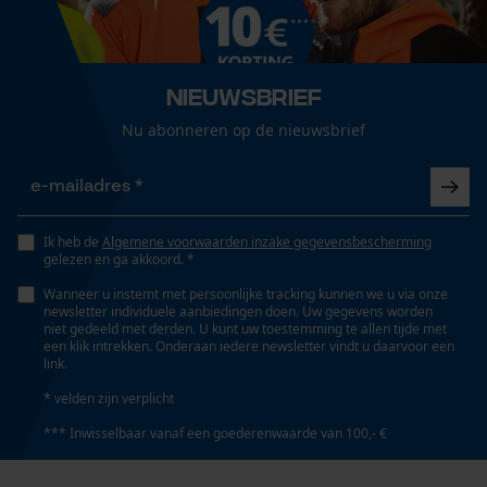
Unikleur
Loop54 Personalization
Gepersonaliseerde homepage
Pasvorm
Nieuwsbrief
Regular Fit
Opgeslagen winkelwagen
Nu abonneren op de nieuwsbrief
Persoonlijke begroeting
Geo-IP en gebruikersdetectie
Zaktstype
Steekzakken
YouTube-video's
Ik heb de
Algemene voorwaarden inzake gegevensbescherming
Google Maps
gelezen en ga akkoord. *
Draagcomfort
Wanneer u instemt met persoonlijke tracking kunnen we u via onze
Comfortabel, Licht
newsletter individuele aanbiedingen doen. Uw gegevens worden
niet gedeeld met derden. U kunt uw toestemming te allen tijde met
Marketing Cookies
een klik intrekken. Onderaan iedere newsletter vindt u daarvoor een
link.
Waterbestendigheid
* velden zijn verplicht
Waterdicht
*** Inwisselbaar vanaf een goederenwaarde van 100,- €
Google Global Site Tag
Microsoft Advertising Universal
Weersomstandigheden