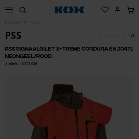
Bosbouw
Nieuw
PSS
(0)
PSS signaalgilet X-treme Cordura EN 20471
neongeel/rood
Artikelnr.: XX71436