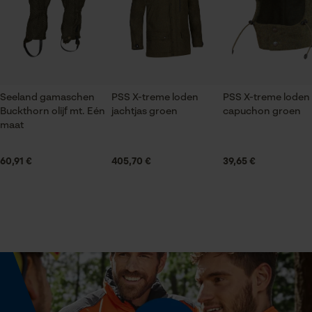
gegevensverwerking opslaan
Econda Tag Manager
Materiaal samenstelling voering
Halsuitsnede
100 % polyester
Ronde hals
Statistische Cookies
Seeland gamaschen
PSS X-treme loden
PSS X-treme loden
Oppervlaktecoating
Branche
Buckthorn olijf mt. Eén
jachtjas groen
capuchon groen
waterafstotende coating
Outdoor
maat
Econda Analytics
60,91 €
405,70 €
39,65 €
Geslacht
Productonderhoud
Mouseflow Web Analytics Tool
Uniseks
Onderhoudsinstructies
Fact-Finder Tracking
Volg het onderhoudsadvies op het etiket.
Seizoen
Product geschikt voor het hele jaar
Prestatie en functionele
Cookies
Optiek/patroon