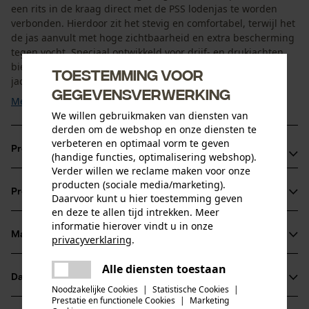
een rits in de kraag direct met de PSS lodenjas te worden
verbonden. Hierdoor zit het stevig en comfortabel, terwijl het
de jas aanvult met hoge zichtbaarheid en extra bescherming
tegen vocht. Speciaal ontwikkeld voor drijf- en drukjachten
biedt het robuuste functionaliteit in veeleisende
Toestemming voor
jachtsituaties. Gemaakt van scheurvast ...
gegevensverwerking
Meer tonen
We willen gebruikmaken van diensten van
derden om de webshop en onze diensten te
verbeteren en optimaal vorm te geven
Productvoordelen
(handige functies, optimalisering webshop).
Verder willen we reclame maken voor onze
Gecertificeerd volgens EN 20471 voor maximale
producten (sociale media/marketing).
Productinformatie
Daarvoor kunt u hier toestemming geven
zichtbaarheid tijdens de jacht
en deze te allen tijd intrekken. Meer
Scheurvast Cordura® Ripstop voor lange levensduur
informatie hierover vindt u in onze
Waterdicht materiaal met waterafstotende naden
Materiaal & onderhoud
privacyverklaring
.
Productdetails
delen
Alle diensten toestaan
Er is een fout opgetreden. Gelieve
Mouwtype
Datasheets
delen
het opnieuw te proberen.
Materiaal
Mouwloos
Noodzakelijke Cookies
|
Statistische Cookies
|
Prestatie en functionele Cookies
|
Marketing
Productveiligheidsblad (PDF)
mail