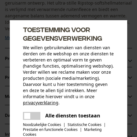
geruisarm ontwerp. Het ultra-stille Ripstop-softshellmateriaal
is verlijmd met verwarmende ruitenfleece en biedt een
aangename balans tussen ademend vermogen en warmte.
Ideaal voor sluipjacht en wisselende weersomstandigheden.
Toestemming voor
Ventilatieopeningen onder de armen zorgen voor ...
gegevensverwerking
Meer tonen
We willen gebruikmaken van diensten van
derden om de webshop en onze diensten te
Productvoordelen
verbeteren en optimaal vorm te geven
(handige functies, optimalisering webshop).
Verder willen we reclame maken voor onze
Ultra-stil Ripstop-softshellmateriaal voor geruisloos
producten (sociale media/marketing).
Productinformatie
bewegen
Daarvoor kunt u hier toestemming geven
Verlijmd met ruitenfleece voor aangename warmte
en deze te allen tijd intrekken. Meer
informatie hierover vindt u in onze
Ventilatie onder de armen voor optimale
Materiaal & onderhoud
Productdetails
privacyverklaring
.
temperatuurregeling
delen
Mouwtype
Alle diensten toestaan
Er is een fout opgetreden. Gelieve
Datasheets
Materiaal
Lange mouwen
delen
het opnieuw te proberen.
Noodzakelijke Cookies
|
Statistische Cookies
|
Productveiligheidsblad (PDF)
Prestatie en functionele Cookies
|
Marketing
mail
Materiaaltype
Cookies
Informatie van de fabrikant