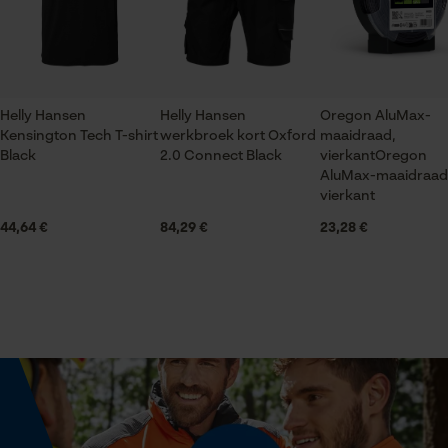
Econda Tag Manager
Aantal voorvakken
2 st.
Statistische Cookies
Helly Hansen
Helly Hansen
Oregon AluMax-
Applicaties
Kensington Tech T-shirt
werkbroek kort Oxford
maaidraad,
Logopatch
Black
2.0 Connect Black
vierkantOregon
AluMax-maaidraad
vierkant
Mouwafwerking
Econda Analytics
44,64 €
84,29 €
23,28 €
Klittenbandsluiting op boord
Mouseflow Web Analytics Tool
Fact-Finder Tracking
Halsuitsnede
Capuchonkraag
Prestatie en functionele
Cookies
Branche
Outdoor