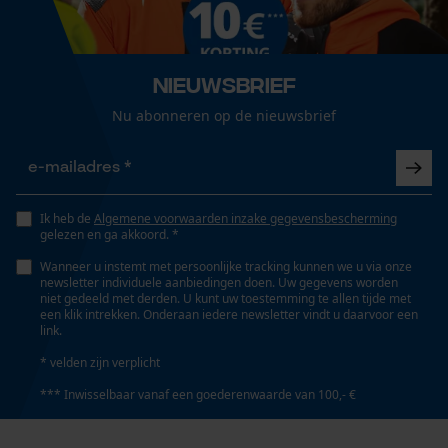
Loop54 Personalization
Details ventilatieopeningen
Gepersonaliseerde homepage
okselventilatie
Nieuwsbrief
Opgeslagen winkelwagen
Nu abonneren op de nieuwsbrief
Persoonlijke begroeting
Geslacht
Geo-IP en gebruikersdetectie
Uniseks
YouTube-video's
Google Maps
Ik heb de
Algemene voorwaarden inzake gegevensbescherming
gelezen en ga akkoord. *
Seizoen
Product geschikt voor het hele jaar
Wanneer u instemt met persoonlijke tracking kunnen we u via onze
newsletter individuele aanbiedingen doen. Uw gegevens worden
Marketing Cookies
niet gedeeld met derden. U kunt uw toestemming te allen tijde met
een klik intrekken. Onderaan iedere newsletter vindt u daarvoor een
Optiek/patroon
link.
Unikleur
* velden zijn verplicht
*** Inwisselbaar vanaf een goederenwaarde van 100,- €
Google Global Site Tag
Microsoft Advertising Universal
Zaktstype
Event Tracking
Radiovak, Frontzakken, Patronen-etui