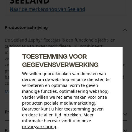
SEELAND
Naar de merkenshop van Seeland
Productomschrijving
De Seeland Zephyr fleecejas is een functionele jacht- en
outdoorjas van zwaar teddyfleece. Hij combineert
multifunctioneel ontwerp met een moderne stijl en is
Toestemming voor
veelzijdig genoeg om zowel als warme tussenlaag als
gegevensverwerking
zelfstandige buitenlaag te dragen. De drie ritszakken bieden
praktische opbergruimte voor de belangrijkste
We willen gebruikmaken van diensten van
benodigdheden. De ingetogen kleuren laten zich uitstekend
derden om de webshop en onze diensten te
combineren met ...
verbeteren en optimaal vorm te geven
(handige functies, optimalisering webshop).
Meer tonen
Verder willen we reclame maken voor onze
producten (sociale media/marketing).
Daarvoor kunt u hier toestemming geven
Productvoordelen
en deze te allen tijd intrekken. Meer
informatie hierover vindt u in onze
Geluidsarm teddyfleece – bijzonder gunstig bij de jacht
privacyverklaring
.
Productinformatie