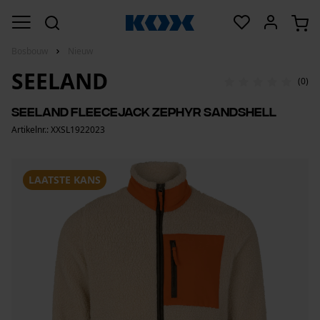
Bosbouw
Nieuw
SEELAND
(0)
Seeland fleecejack Zephyr sandshell
Artikelnr.: XXSL1922023
LAATSTE KANS