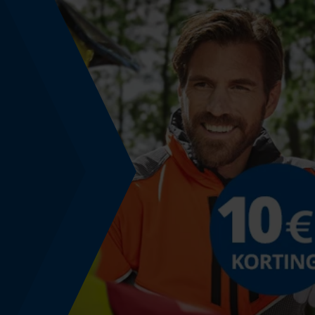
Schuine snede
Nee
Gereedschapsloze kettingwissel
Nee
Energie & vermogen
Accucapaciteitsaanduiding
Nee
Powerbankfunctie
Nee