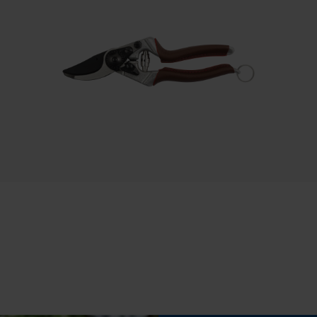
Diameter slang
11.5 mm
Statistische Cookies
Slanglengte
25 m
Econda Analytics
Mouseflow Web Analytics Tool
Fact-Finder Tracking
Eigenschap
comfortabel, flexibel, draaibaar
Prestatie en functionele Cookies
Fasewisselaar
Nee
Loop54 Personalization
Gepersonaliseerde homepage