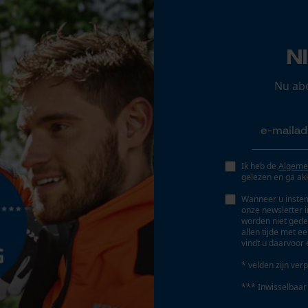
Gereedschapsloze kettingspanning
Opgeslagen winkelwagen
Nee
Persoonlijke begroeting
N
Geo-IP en gebruikersdetectie
YouTube-video's
Nu ab
Google Maps
Marketing Cookies
Ik heb de
Algeme
Accu/batterij inbegrepen
gelezen en ga ak
Oplaadbare batterij/batterijen niet inbegrepen in
Wanneer u instem
de levering
onze newsletter 
worden niet gede
Google Global Site Tag
allen tijde met e
vindt u daarvoor 
Microsoft Advertising Universal Event
Tracking
* velden zijn verp
Survicate
*** Inwisselbaar