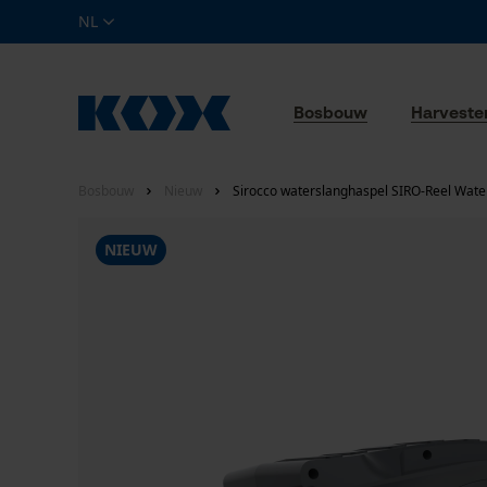
NL
Bosbouw
Harveste
Bosbouw
Nieuw
Sirocco waterslanghaspel SIRO-Reel Wate
NIEUW