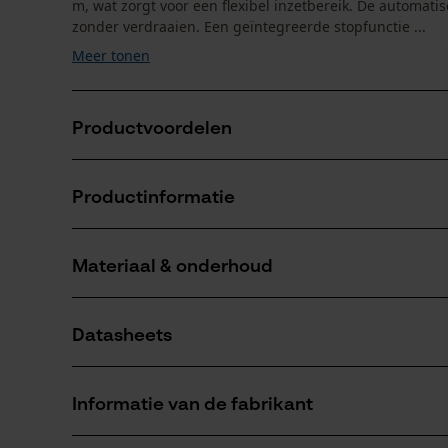
m, wat zorgt voor een flexibel inzetbereik. De automati
zonder verdraaien. Een geïntegreerde stopfunctie ...
Meer tonen
Productvoordelen
Automatisch oprollen van de slang voor comfortabe
Productinformatie
Gelijkmatige slanggeleiding voorkomt verdraaien
Stopfunctie voor het fixeren van de gewenste slang
Materiaal & onderhoud
Productdetails
Activiteitstype
Datasheets
oprollen
Materiaal
Productveiligheidsblad (PDF)
Hoofdmateriaal
Informatie van de fabrikant
kunststof
Aantal delen
1 st.