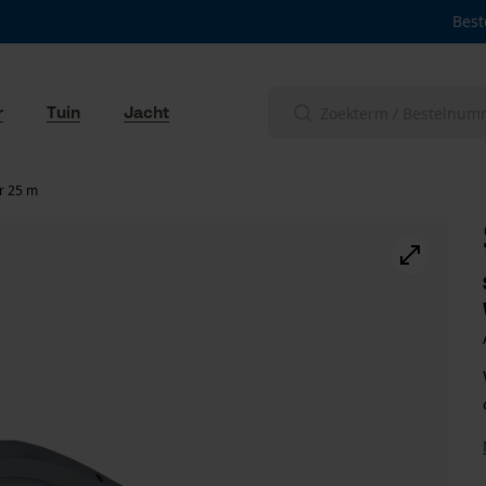
Best
r
Tuin
Jacht
r 25 m