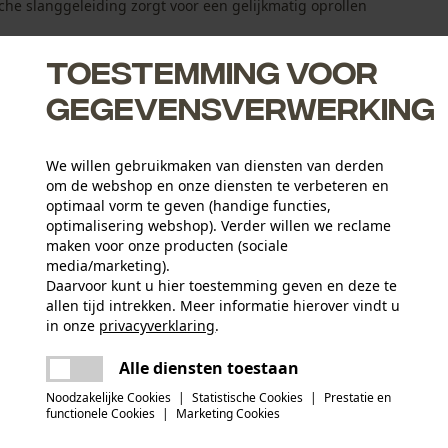
sche slanggeleiding zorgt voor een gelijkmatig oprollen
Toestemming voor
gegevensverwerking
We willen gebruikmaken van diensten van derden
l gebruik
om de webshop en onze diensten te verbeteren en
optimaal vorm te geven (handige functies,
optimalisering webshop). Verder willen we reclame
lengte
maken voor onze producten (sociale
media/marketing).
Daarvoor kunt u hier toestemming geven en deze te
allen tijd intrekken. Meer informatie hierover vindt u
Leeftijdsgroep
in onze
privacyverklaring
.
volwassen
delen
Er is een fout opgetreden. Gelieve het
Alle diensten toestaan
opnieuw te proberen.
mail
Noodzakelijke Cookies
|
Statistische Cookies
|
Prestatie en
Applicaties
functionele Cookies
|
Marketing Cookies
Logoprint