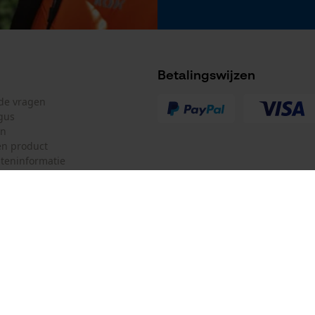
Betalingswijzen
lde vragen
gus
en
n product
teninformatie
mulier
Oregon Tool GmbH
Montage-instructie
ulier
KOX – Partners voor de Bosbouw 
Wordt geleverd inclusief wandbevestiging
f
Adres hoofdkantoor:
Lise-Meitner-Str. 4
herroepen
70736 Fellbach
Duitsland