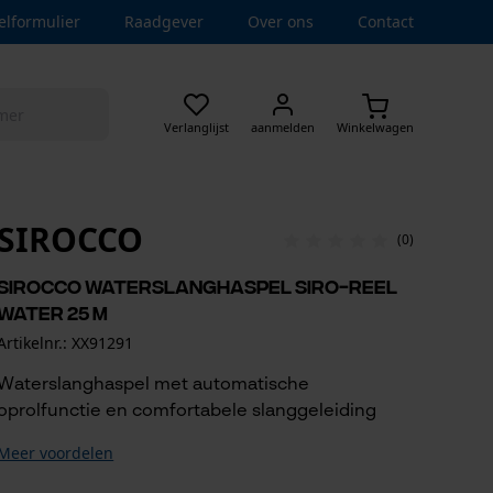
elformulier
Raadgever
Over ons
Contact
Verlanglijst
aanmelden
Winkelwagen
SIROCCO
(0)
Sirocco waterslanghaspel SIRO-Reel
Water 25 m
Artikelnr.: XX91291
Waterslanghaspel met automatische
oprolfunctie en comfortabele slanggeleiding
Meer voordelen