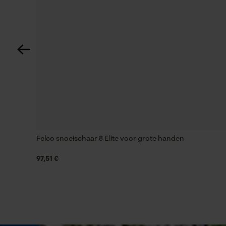
Opgebouwde lengte
500 mm
Diameter slang (inch)
1/2 in
Technische specificaties
Automatische kettingsmering
Felco snoeischaar 8 Elite voor grote handen
Nee
97,51 €
Versnipperfunctie
Nee