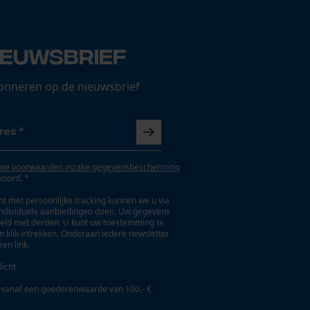
ieuwsbrief
onneren op de nieuwsbrief
ne voorwaarden inzake gegevensbescherming
koord. *
t met persoonlijke tracking kunnen we u via
individuele aanbiedingen doen. Uw gegevens
eld met derden. U kunt uw toestemming te
en klik intrekken. Onderaan iedere newsletter
een link.
licht
 vanaf een goederenwaarde van 100,- €