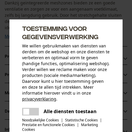
Dankzij geïntegreerde meshzones bieden ze een goede
ventilatie en zorgen ze voor een aangenaam voetklimaat,
zelfs bij langdurig gebruik. Door het stretchgehalte sluiten
de sokken perfect aan op de voet zonder te knellen. Ze zijn
Toestemming voor
ideaal voor gebruik in werkschoenen en ...
gegevensverwerking
Meer tonen
We willen gebruikmaken van diensten van
derden om de webshop en onze diensten te
Productvoordelen
verbeteren en optimaal vorm te geven
(handige functies, optimalisering webshop).
Verder willen we reclame maken voor onze
Ventilatiezones in mesh-ontwerp: Ondersteunen de
producten (sociale media/marketing).
Productinformatie
luchtcirculatie en verminderen vocht
Daarvoor kunt u hier toestemming geven
Oeko-Tex certificering: Schadelijk stoffen getest voor
en deze te allen tijd intrekken. Meer
informatie hierover vindt u in onze
huidvriendelijk dagelijks gebruik
Materiaal & onderhoud
Productdetails
privacyverklaring
.
Elastische boord met veilige pasvorm: Voorkomt
delen
afzakken, ook bij intensieve bewegingen
Activiteitstype
Alle diensten toestaan
Er is een fout opgetreden. Gelieve
Datasheets
Materiaal
werken, wandelen, kamperen, jagen
delen
het opnieuw te proberen.
Noodzakelijke Cookies
|
Statistische Cookies
|
Gegevensblad fabrikant (PDF)
Prestatie en functionele Cookies
|
Marketing
mail
Materiaaltype
Cookies
Informatie van de fabrikant