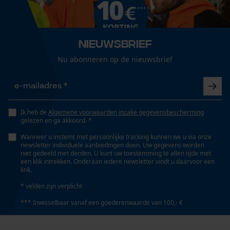
Niet in de droger
Loop54 Personalization
Pasvorm
Regular Fit
Gepersonaliseerde homepage
Nieuwsbrief
Opgeslagen winkelwagen
Wassen op 40 °C
Nu abonneren op de nieuwsbrief
Persoonlijke begroeting
Draagcomfort
Zacht, Licht, Stretchachtig
Geo-IP en gebruikersdetectie
YouTube-video's
Onderhoudsinstructies
Waterbestendigheid
Volgens de aanwijzingen op het etiket gebruiken.Volg
Google Maps
Ik heb de
Algemene voorwaarden inzake gegevensbescherming
gelezen en ga akkoord. *
Niet waterbestendig
het onderhoudsadvies op het etiket.
Wanneer u instemt met persoonlijke tracking kunnen we u via onze
newsletter individuele aanbiedingen doen. Uw gegevens worden
Marketing Cookies
niet gedeeld met derden. U kunt uw toestemming te allen tijde met
Weersomstandigheden
een klik intrekken. Onderaan iedere newsletter vindt u daarvoor een
Warmer en mild, Zonnig en heet
link.
* velden zijn verplicht
*** Inwisselbaar vanaf een goederenwaarde van 100,- €
Google Global Site Tag
Technische specificaties
Microsoft Advertising Universal
Event Tracking