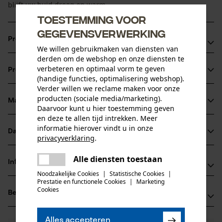
blijft uw huid droog en warm.
Toestemming voor
gegevensverwerking
Productvoordelen
We willen gebruikmaken van diensten van
derden om de webshop en onze diensten te
Ademend: Vocht wordt naar buiten afgevoerd
verbeteren en optimaal vorm te geven
Productinformatie
Behaaglijk: De opgeruwde binnenzijde houdt het lichaam
(handige functies, optimalisering webshop).
warm
Verder willen we reclame maken voor onze
producten (sociale media/marketing).
Elastisch fijn corduroy
Materiaal & onderhoud
Productdetails
Daarvoor kunt u hier toestemming geven
en deze te allen tijd intrekken. Meer
informatie hierover vindt u in onze
Activiteitstype
Datasheets
privacyverklaring
.
Materiaal
sport, vissen, werken, wandelen, kamperen, jagen
delen
Productveiligheidsblad (PDF)
Alle diensten toestaan
Materiaaltype
Er is een fout opgetreden. Gelieve
Informatie van de fabrikant
delen
Katoenmix
het opnieuw te proberen.
Noodzakelijke Cookies
|
Statistische Cookies
|
Leeftijdsgroep
Prestatie en functionele Cookies
|
Marketing
comazo GmbH & Co.KG
volwassen
mail
Cookies
Beoordelingen
(0)
Martin-Luther-Str. 1
Hoofdmateriaal
72461 Albstadt, Duitsland
weefstofmix
E-mail: info@comazo.de
Aantal delen
Alles accepteren