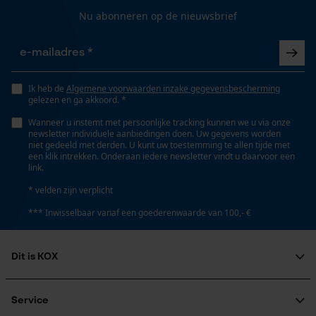
Gepersonaliseerde homepage
Nu abonneren op de nieuwsbrief
Opgeslagen winkelwagen
Weersomstandigheden
Persoonlijke begroeting
Koud en ijskoud
Geo-IP en gebruikersdetectie
Ik heb de
Algemene voorwaarden inzake gegevensbescherming
YouTube-video's
gelezen en ga akkoord. *
Technische specificaties
Google Maps
Wanneer u instemt met persoonlijke tracking kunnen we u via onze
newsletter individuele aanbiedingen doen. Uw gegevens worden
Automatische kettingsmering
niet gedeeld met derden. U kunt uw toestemming te allen tijde met
Nee
een klik intrekken. Onderaan iedere newsletter vindt u daarvoor een
link.
Marketing Cookies
* velden zijn verplicht
Eigenschap
*** Inwisselbaar vanaf een goederenwaarde van 100,- €
zacht, comfortabel, snel drogend, huidvriendelijk,
aangenaam
Google Global Site Tag
Dit is KOX
Microsoft Advertising Universal
Event Tracking
Over ons
Versnipperfunctie
Survicate
Maatschappelijke betrokkenheid
Service
Nee
raadgever