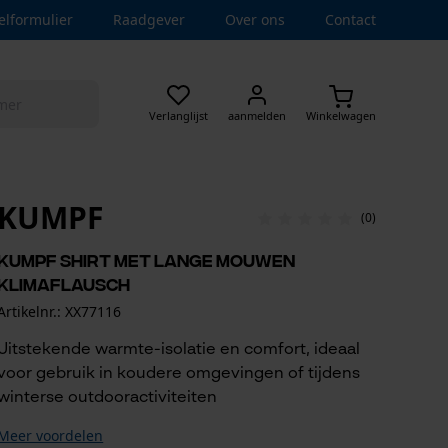
elformulier
Raadgever
Over ons
Contact
Verlanglijst
aanmelden
Winkelwagen
KUMPF
(0)
Kumpf shirt met lange mouwen
Klimaflausch
Artikelnr.: XX77116
Uitstekende warmte-isolatie en comfort, ideaal
voor gebruik in koudere omgevingen of tijdens
winterse outdooractiviteiten
Meer voordelen