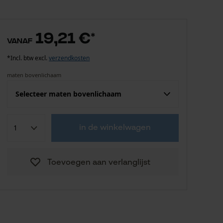
19,21 €
*
vanaf
*Incl. btw excl.
verzendkosten
maten bovenlichaam
Selecteer maten bovenlichaam
Confektie (EU)
Fabrikantsmaat
in de winkelwagen
19,21 €
M
Toevoegen aan verlanglijst
19,21 €
L
19,21 €
XL-XXL
19,21 €
XXL