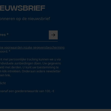
ieuwsbrief
onneren op de nieuwsbrief
ne voorwaarden inzake gegevensbescherming
koord. *
t met persoonlijke tracking kunnen we u via
individuele aanbiedingen doen. Uw gegevens
eld met derden. U kunt uw toestemming te
en klik intrekken. Onderaan iedere newsletter
een link.
licht
 vanaf een goederenwaarde van 100,- €