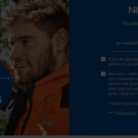
N
Persoonlijke begroeting
Accu/batterij inbegrepen
Oplaadbare batterij/batterijen niet inbegrepen in
Geo-IP en gebruikersdetectie
Nu ab
de levering
YouTube-video's
Google Maps
Ik heb de
Algeme
Marketing Cookies
gelezen en ga ak
Wanneer u instem
onze newsletter 
worden niet gede
allen tijde met e
vindt u daarvoor 
Google Global Site Tag
Microsoft Advertising Universal Event
* velden zijn verp
Tracking
*** Inwisselbaar
Survicate