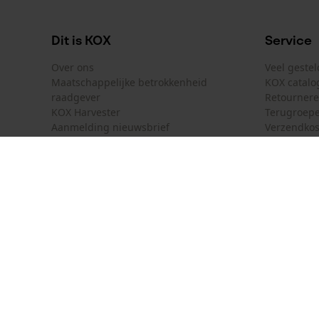
Dit is KOX
Service
Over ons
Veel geste
Maatschappelijke betrokkenheid
KOX catalo
raadgever
Retourner
KOX Harvester
Terugroepe
Aanmelding nieuwsbrief
Verzendkos
KOX internationaal
Contact
Deutschland
France
Contactfor
Österreich
Schweiz
Bestelform
Suisse
Belgique
Nieuwsbrie
België
Contract 