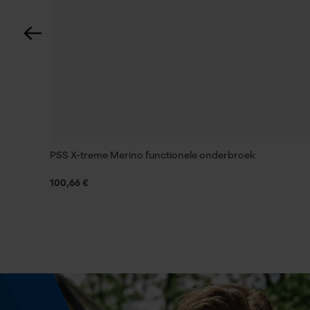
Automatische kettingsmering
Nee
Versnipperfunctie
Nee
PSS X-treme Merino functionele onderbroek
Schuine snede
Nee
100,66 €
Gereedschapsloze kettingwissel
Nee
Energie & vermogen