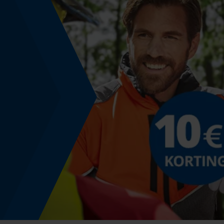
Accucapaciteitsaanduiding
Nee
Powerbankfunctie
Nee