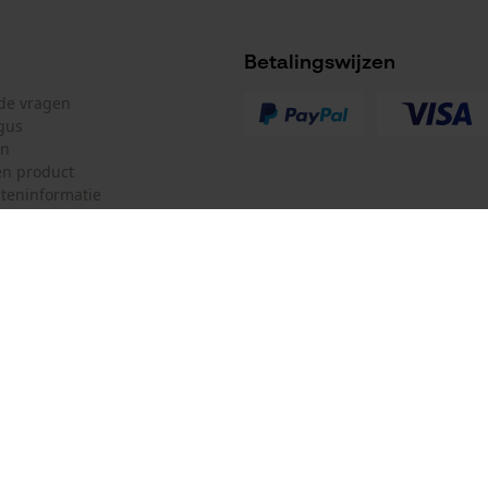
Betalingswijzen
lde vragen
gus
en
n product
teninformatie
mulier
Oregon Tool GmbH
ulier
KOX – Partners voor de Bosbouw 
f
Adres hoofdkantoor:
Lise-Meitner-Str. 4
herroepen
70736 Fellbach
Duitsland
Geen winkel!