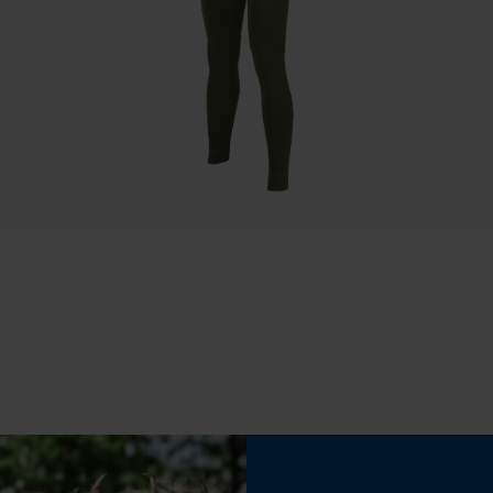
Eigenschap
Statistische Cookies
comfortabel, verwarmend, elastisch, ademend,
aangenaam
Econda Analytics
Fasewisselaar
Nee
Mouseflow Web Analytics Tool
Fact-Finder Tracking
Gereedschapsloze kettingspanning
Nee
Prestatie en functionele Cookies
Loop54 Personalization
Gepersonaliseerde homepage
Opgeslagen winkelwagen