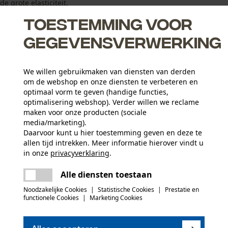
e grote elasticiteit.
Toestemming voor
gegevensverwerking
We willen gebruikmaken van diensten van derden
chaam warm
om de webshop en onze diensten te verbeteren en
optimaal vorm te geven (handige functies,
optimalisering webshop). Verder willen we reclame
maken voor onze producten (sociale
media/marketing).
Daarvoor kunt u hier toestemming geven en deze te
Activiteitstype
allen tijd intrekken. Meer informatie hierover vindt u
sport, vissen, werken, wandelen, kamperen, jagen
in onze
privacyverklaring
.
delen
Er is een fout opgetreden. Gelieve het
Hoofdmateriaal
Alle diensten toestaan
opnieuw te proberen.
mail
weefstofmix
Aantal delen
Noodzakelijke Cookies
|
Statistische Cookies
|
Prestatie en
1 st.
functionele Cookies
|
Marketing Cookies
(0)