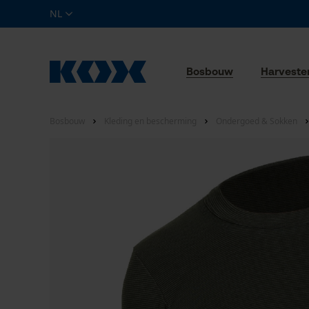
NL
Bosbouw
Harveste
Bosbouw
Kleding en bescherming
Ondergoed & Sokken