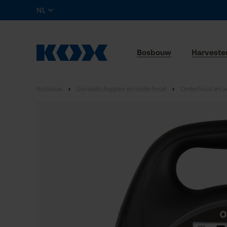
NL
Bosbouw
Harveste
Bosbouw
Gereedschappen en onderhoud
Onderhoud en a