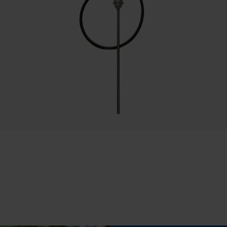
Statistische Cookies
Slanglengte
70 cm
Econda Analytics
Mouseflow Web Analytics Tool
Werkdruk
Fact-Finder Tracking
5.5 bar
Prestatie en functionele Cookies
Display
led
Loop54 Personalization
Vorm
Ovaal
Gepersonaliseerde homepage