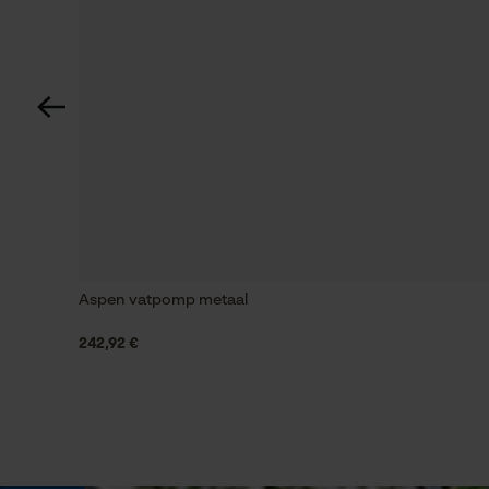
Grootte & afmetingen
Kabellengte
350 cm
Technische specificaties
Accutype
Li-ion
Aspen vatpomp metaal
242,92 €
Automatische kettingsmering
Nee
Eigenschap
mobiel, veelzijdig, compact, draadloos, krachtig,