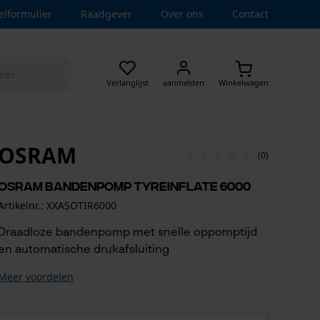
elformulier
Raadgever
Over ons
Contact
Verlanglijst
aanmelden
Winkelwagen
OSRAM
(0)
OSRAM Bandenpomp TYREinflate 6000
Artikelnr.: XXASOTIR6000
Draadloze bandenpomp met snelle oppomptijd
en automatische drukafsluiting
Meer voordelen