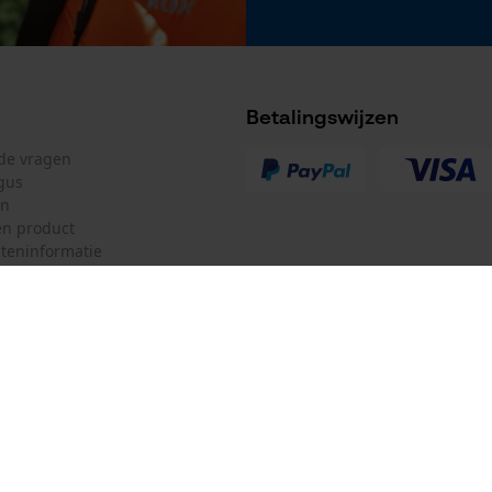
Gereedschapsloze kettingspanning
Nee
Betalingswijzen
lde vragen
gus
en
n product
teninformatie
Accu/batterij inbegrepen
Oplaadbare batterij/batterijen niet inbegrepen in
de levering
mulier
Oregon Tool GmbH
ulier
KOX – Partners voor de Bosbouw 
Voedingssysteemtype 2
f
Adres hoofdkantoor:
Stroom
Lise-Meitner-Str. 4
herroepen
70736 Fellbach
Duitsland