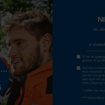
Opgeslagen winkelwagen
Persoonlijke begroeting
N
Versnipperfunctie
Geo-IP en gebruikersdetectie
Nee
YouTube-video's
Nu ab
Google Maps
Vermogen (pk)
0.2448979592 hp
Marketing Cookies
Ik heb de
Algeme
gelezen en ga ak
Fasewisselaar
Wanneer u instem
Nee
onze newsletter 
worden niet gede
Google Global Site Tag
allen tijde met e
vindt u daarvoor 
Microsoft Advertising Universal Event
Schuine snede
Tracking
Nee
* velden zijn verp
Survicate
*** Inwisselbaar