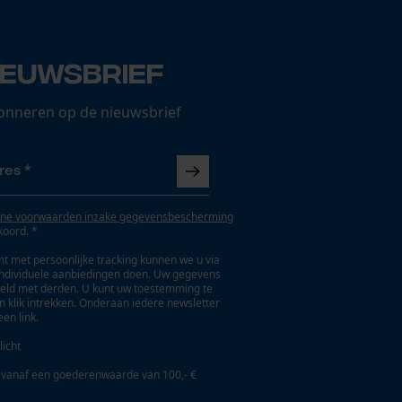
ieuwsbrief
onneren op de nieuwsbrief
ne voorwaarden inzake gegevensbescherming
koord. *
t met persoonlijke tracking kunnen we u via
individuele aanbiedingen doen. Uw gegevens
eld met derden. U kunt uw toestemming te
en klik intrekken. Onderaan iedere newsletter
een link.
licht
 vanaf een goederenwaarde van 100,- €