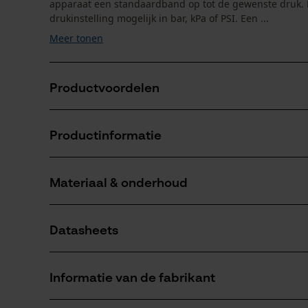
apparaat een standaardband op tot de gewenste druk. H
drukinstelling mogelijk in bar, kPa of PSI. Een ...
Meer tonen
Productvoordelen
Oppompen en lucht aflaten mogelijk – ook zonder di
Productinformatie
Digitaal display met achtergrondverlichting voor go
Uitgebreide accessoireset inclusief adapter, reser
Materiaal & onderhoud
Productdetails
Activiteitstype
Datasheets
onderhoud
Materiaal
Veiligheidsdatabladen (PDF)
Materiaal behuizing
Informatie van de fabrikant
kunststof
Aantal delen
1 st.