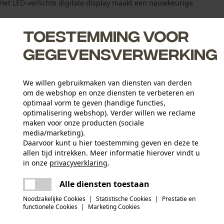
et LED-verlichte digitale display maakt een nauwkeurige
Toestemming voor
gegevensverwerking
We willen gebruikmaken van diensten van derden
recte stroomaansluiting
om de webshop en onze diensten te verbeteren en
ede leesbaarheid in het donker
optimaal vorm te geven (handige functies,
optimalisering webshop). Verder willen we reclame
veventieldoppen, zekering en handschoenen
maken voor onze producten (sociale
media/marketing).
Daarvoor kunt u hier toestemming geven en deze te
allen tijd intrekken. Meer informatie hierover vindt u
Leeftijdsgroep
in onze
privacyverklaring
.
volwassen
delen
Er is een fout opgetreden. Gelieve het
Alle diensten toestaan
opnieuw te proberen.
mail
Noodzakelijke Cookies
|
Statistische Cookies
|
Prestatie en
Applicaties
functionele Cookies
|
Marketing Cookies
Logoprint