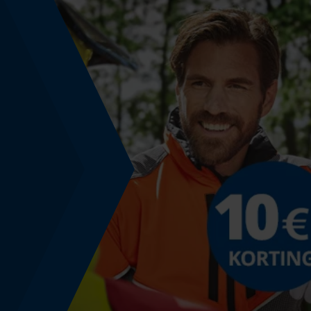
oplaadbaar, nauwkeurig
Nauwkeurigheid
0.1 bar
Vermogen
180 W
Nominale spanning
12 V
Geluidsdrukniveau
90 db