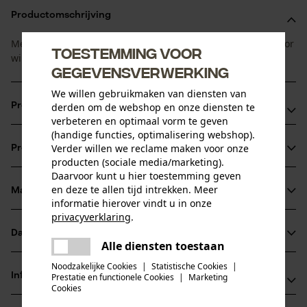
Productomschrijving
Met deze vraatbeschermingen wordt vraat van knoppen door
Toestemming voor
wild voorkomen.
gegevensverwerking
We willen gebruikmaken van diensten van
derden om de webshop en onze diensten te
Productvoordelen
verbeteren en optimaal vorm te geven
(handige functies, optimalisering webshop).
Knoppen worden tegen vraat beschermd
Verder willen we reclame maken voor onze
Productinformatie
Geen ingroeien mogelijk, geen beschadiging van de
producten (sociale media/marketing).
schors
Daarvoor kunt u hier toestemming geven
en deze te allen tijd intrekken. Meer
Vele jaren te gebruiken
Materiaal & onderhoud
Productdetails
informatie hierover vindt u in onze
privacyverklaring
.
Activiteitstype
delen
Datasheets
Materiaal
wegjagen
Alle diensten toestaan
Er is een fout opgetreden. Gelieve
delen
Productveiligheidsblad (PDF)
het opnieuw te proberen.
Noodzakelijke Cookies
|
Statistische Cookies
|
Hoofdmateriaal
Informatie van de fabrikant
Prestatie en functionele Cookies
|
Marketing
mail
kunststof
Cookies
Leeftijdsgroep
Pflanzenschutz Lupfer