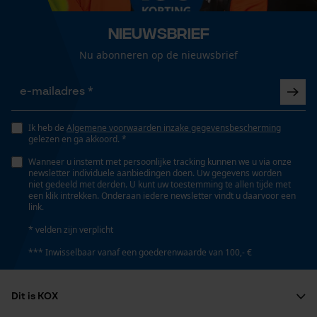
Loop54 Personalization
Nee
Gepersonaliseerde homepage
Nieuwsbrief
Opgeslagen winkelwagen
Nu abonneren op de nieuwsbrief
Gereedschapsloze kettingspanning
Persoonlijke begroeting
Nee
Geo-IP en gebruikersdetectie
YouTube-video's
Ik heb de
Algemene voorwaarden inzake gegevensbescherming
Gereedschapsloze kettingwissel
gelezen en ga akkoord. *
Google Maps
Nee
Wanneer u instemt met persoonlijke tracking kunnen we u via onze
newsletter individuele aanbiedingen doen. Uw gegevens worden
niet gedeeld met derden. U kunt uw toestemming te allen tijde met
een klik intrekken. Onderaan iedere newsletter vindt u daarvoor een
Marketing Cookies
Energie & vermogen
link.
* velden zijn verplicht
Accucapaciteitsaanduiding
Nee
*** Inwisselbaar vanaf een goederenwaarde van 100,- €
Google Global Site Tag
Microsoft Advertising Universal
Event Tracking
Accu/batterij inbegrepen
Dit is KOX
Oplaadbare batterij/batterijen niet inbegrepen in de