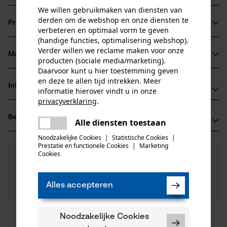
We willen gebruikmaken van diensten van
derden om de webshop en onze diensten te
Productinformatie
verbeteren en optimaal vorm te geven
(handige functies, optimalisering webshop).
Verder willen we reclame maken voor onze
Materiaal & onderhoud
producten (sociale media/marketing).
Productdetails
Daarvoor kunt u hier toestemming geven
en deze te allen tijd intrekken. Meer
Activiteitstype
Informatie van de fabrikant
informatie hierover vindt u in onze
Materiaal
onderhoud
privacyverklaring
.
TECOMEC S.R.L.
delen
Hoofdmateriaal
Beoordelingen
(0)
STRADA DELLA MIRANDOLA 11
Alle diensten toestaan
Er is een fout opgetreden. Gelieve
kunststof
Leeftijdsgroep
delen
42124 Reggio Emilia, Italië
het opnieuw te proberen.
Noodzakelijke Cookies
|
Statistische Cookies
|
volwassen
E-mail: salesdpt@tecomec.com
Prestatie en functionele Cookies
|
Marketing
mail
Cookies
0
Nog vragen?
(0)
Website: -
Product aanbevelen
Materiaal samenstelling
Onze experts staan graag voor u klaar!
Tel.: + 39 5229 59 00 1
flexibel kunststof
Een vraag
Aantal delen
Alles accepteren
Filteren op aantal sterren
stellen
1 st.
Als u vragen of problemen hebt met het product of
gebreken opmerkt, aarzel dan niet om contact met
ons op te nemen per telefoon op 0800 096 69 66 of
Noodzakelijke Cookies
1
2
3
4
5
Artikelgewicht