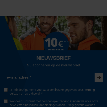
Eigenschap
opbrengst
Econda Analytics
Mouseflow Web Analytics Tool
Fact-Finder Tracking
Schroefdraadmaat
M14 x 1, 25
Prestatie en functionele
Nieuwsbrief
Schroefdraadstijging
Cookies
1.25 mm
Nu abonneren op de nieuwsbrief
Loop54 Personalization
Schroefdraadtype
M
Gepersonaliseerde homepage
Ik heb de
Algemene voorwaarden inzake gegevensbescherming
gelezen en ga akkoord. *
Opgeslagen winkelwagen
Wanneer u instemt met persoonlijke tracking kunnen we u via onze
Persoonlijke begroeting
Versnipperfunctie
newsletter individuele aanbiedingen doen. Uw gegevens worden