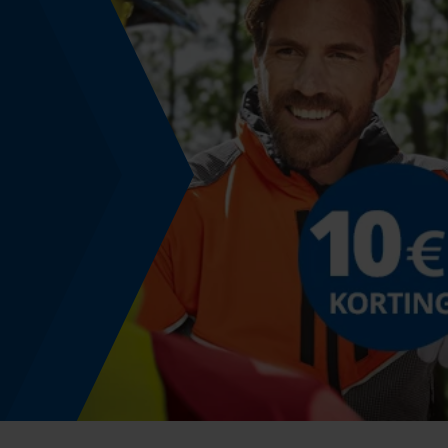
Nee
Gereedschapsloze kettingwissel
Nee
Energie & vermogen
Accucapaciteitsaanduiding
Nee
Powerbankfunctie
Nee
Kleurencombinatie