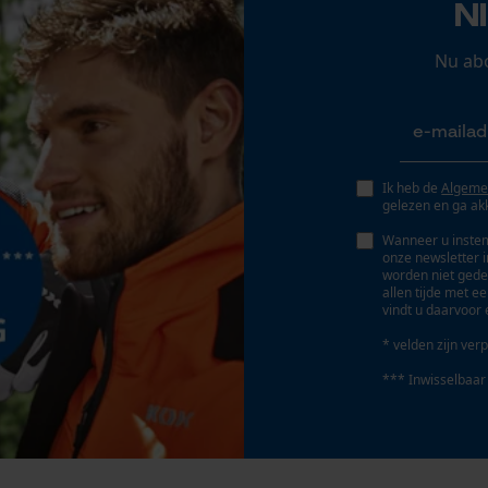
N
Nee
Persoonlijke begroeting
Geo-IP en gebruikersdetectie
Nu ab
YouTube-video's
Google Maps
Ik heb de
Algeme
gelezen en ga ak
Marketing Cookies
Wanneer u instem
Accu/batterij inbegrepen
onze newsletter 
Oplaadbare batterij/batterijen niet inbegrepen in
worden niet gede
allen tijde met e
de levering
vindt u daarvoor 
Google Global Site Tag
* velden zijn verp
Microsoft Advertising Universal Event
Tracking
*** Inwisselbaar
Survicate