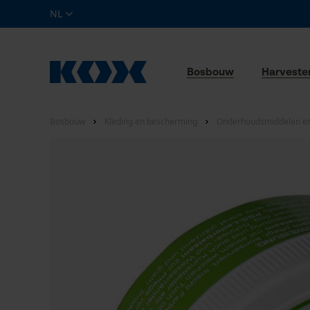
NL
Bosbouw
Harveste
Bosbouw
Kleding en bescherming
Onderhoudsmiddelen en 