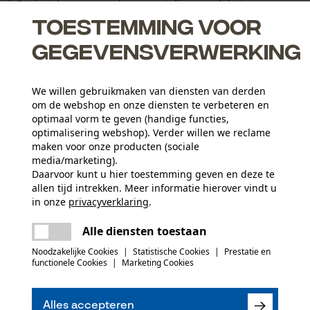
d. Dankzij de verzorgende samenstelling wordt het
aardoor de levensduur ...
Toestemming voor
gegevensverwerking
We willen gebruikmaken van diensten van derden
om de webshop en onze diensten te verbeteren en
optimaal vorm te geven (handige functies,
optimalisering webshop). Verder willen we reclame
maken voor onze producten (sociale
leer
media/marketing).
Daarvoor kunt u hier toestemming geven en deze te
allen tijd intrekken. Meer informatie hierover vindt u
in onze
privacyverklaring
.
delen
Er is een fout opgetreden. Gelieve het
Leeftijdsgroep
Alle diensten toestaan
opnieuw te proberen.
volwassen
mail
Noodzakelijke Cookies
|
Statistische Cookies
|
Prestatie en
functionele Cookies
|
Marketing Cookies
Materiaal aanwijzing
Met carnaubawas, bijenwas en calendula-olie.
(0)
Sluitingstype
Draaisluiting
Alles accepteren