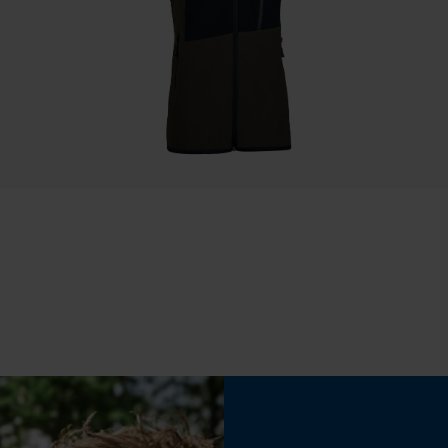
Statistische Cookies
Automatische kettingsmering
Nee
Econda Analytics
Mouseflow Web Analytics Tool
Fact-Finder Tracking
Vulinhoud
320 ml
Prestatie en functionele Cookies
Fasewisselaar
Nee
Loop54 Personalization
Gepersonaliseerde homepage
Opgeslagen winkelwagen
Gereedschapsloze kettingspanning