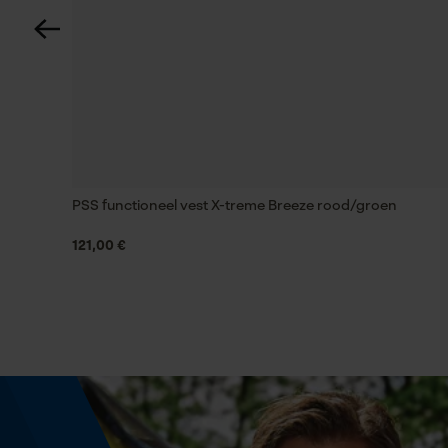
Technische specificaties
Aggregaatstatus
vast
Eigenschap
PSS functioneel vest X-treme Breeze rood/groen
met verzorgend effect, houdt het soepel,
olieresistent, waterafstotend, verzorgend,
121,00 €
impregnerend
Versnipperfunctie
Nee
Schuine snede