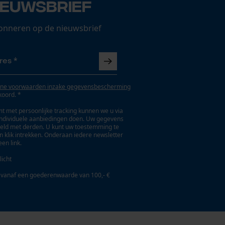
ieuwsbrief
onneren op de nieuwsbrief
ne voorwaarden inzake gegevensbescherming
koord. *
t met persoonlijke tracking kunnen we u via
individuele aanbiedingen doen. Uw gegevens
eld met derden. U kunt uw toestemming te
en klik intrekken. Onderaan iedere newsletter
een link.
licht
 vanaf een goederenwaarde van 100,- €