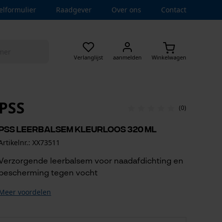
elformulier
Raadgever
Over ons
Contact
Verlanglijst
aanmelden
Winkelwagen
PSS
(0)
PSS Leerbalsem Kleurloos 320 ml
Artikelnr.: XX73511
Verzorgende leerbalsem voor naadafdichting en
bescherming tegen vocht
Meer voordelen