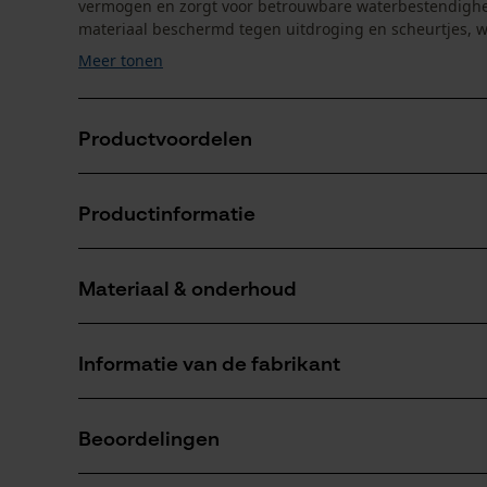
vermogen en zorgt voor betrouwbare waterbestendighei
materiaal beschermd tegen uitdroging en scheurtjes, w
Meer tonen
Productvoordelen
Maakt leer soepel en waterafstotend
Productinformatie
Beschermt naden betrouwbaar door afdichting
Behoudt het natuurlijke ademend vermogen van het 
Materiaal & onderhoud
Productdetails
Activiteitstype
Informatie van de fabrikant
impregneren, beschermen
Materiaal
PSS Pfeiffer Sicherheitssysteme GmbH
Hoofdmateriaal
Beoordelingen
Albstraße 10
was, oliën
Aantal delen
72145 Hirrlingen, Duitsland
1 st.