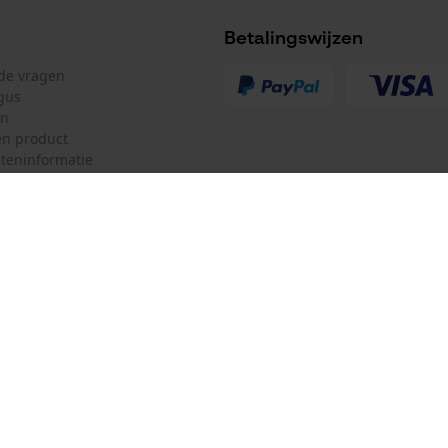
Betalingswijzen
lde vragen
gus
en
n product
teninformatie
mulier
Oregon Tool GmbH
ulier
KOX – Partners voor de Bosbouw 
f
Adres hoofdkantoor:
Lise-Meitner-Str. 4
herroepen
70736 Fellbach
Duitsland
Geen winkel!
Retouradres: