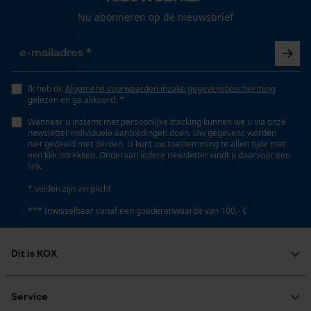
Gepersonaliseerde homepage
Nu abonneren op de nieuwsbrief
Eigenschap
comfortabel, vochtregulerend, bescherming tegen
Opgeslagen winkelwagen
kou, ademend, aangenaam
Persoonlijke begroeting
Geo-IP en gebruikersdetectie
Ik heb de
Algemene voorwaarden inzake gegevensbescherming
gelezen en ga akkoord. *
Versnipperfunctie
YouTube-video's
Nee
Wanneer u instemt met persoonlijke tracking kunnen we u via onze
Google Maps
newsletter individuele aanbiedingen doen. Uw gegevens worden
niet gedeeld met derden. U kunt uw toestemming te allen tijde met
een klik intrekken. Onderaan iedere newsletter vindt u daarvoor een
link.
Fasewisselaar
Marketing Cookies
Nee
* velden zijn verplicht
*** Inwisselbaar vanaf een goederenwaarde van 100,- €
Schuine snede
Nee
Google Global Site Tag
Dit is KOX
Microsoft Advertising Universal
Event Tracking
Over ons
Maatschappelijke betrokkenheid
Gereedschapsloze kettingspanning
Service
Survicate