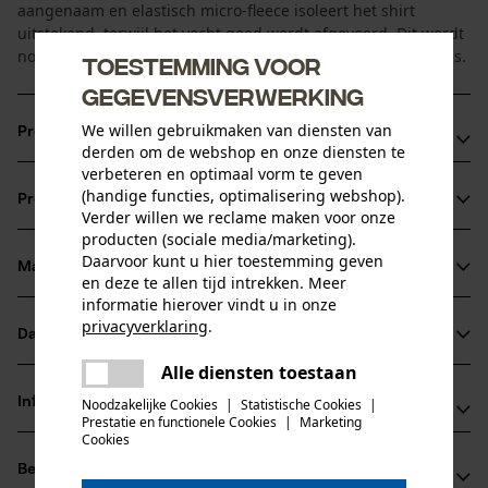
aangenaam en elastisch micro-fleece isoleert het shirt
uitstekend, terwijl het vocht goed wordt afgevoerd. Dit wordt
nog eens verbeterd door de netstof inzetten onder de oksels.
Toestemming voor
gegevensverwerking
We willen gebruikmaken van diensten van
Productvoordelen
derden om de webshop en onze diensten te
verbeteren en optimaal vorm te geven
Een hoge opstaande kraag beschermt tegen vuil en kou
(handige functies, optimalisering webshop).
Productinformatie
De manchetten zijn comfortabel, elastisch en
Verder willen we reclame maken voor onze
beschermend
producten (sociale media/marketing).
Daarvoor kunt u hier toestemming geven
Mesh rooster onder de mouwen, extreem
Materiaal & onderhoud
en deze te allen tijd intrekken. Meer
Productdetails
dampdoorlatend
informatie hierover vindt u in onze
privacyverklaring
.
Mouwtype
Datasheets
Materiaal
delen
Lange mouwen
Alle diensten toestaan
Er is een fout opgetreden. Gelieve
Productveiligheidsblad (PDF)
delen
Hoofdmateriaal
het opnieuw te proberen.
Informatie van de fabrikant
Noodzakelijke Cookies
|
Statistische Cookies
|
kunststof
Prestatie en functionele Cookies
|
Marketing
Activiteitstype
mail
Cookies
PSS Pfeiffer Sicherheitssysteme GmbH
vissen, werken, wandelen, kamperen, jagen
Beoordelingen
(0)
Albstraße 10