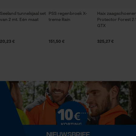
Seeland tunnelsjaal set
PSS regenbroek X-
Haix zaagschoene
Geslacht
van 2 mt. Eén maat
treme Rain
Protector Forest 2.
Statistische Cookies
Uniseks
GTX
20,23 €
151,50 €
325,27 €
Seizoen
Herfst/winter
Econda Analytics
Mouseflow Web Analytics Tool
Optiek/patroon
Fact-Finder Tracking
Tricolour
Prestatie en functionele
Technische specificaties
Cookies
Automatische kettingsmering
Nee
Nieuwsbrief
Loop54 Personalization