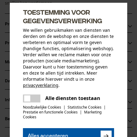
sneller kan verdampen.
Toestemming voor
gegevensverwerking
Productvoordelen
We willen gebruikmaken van diensten van
derden om de webshop en onze diensten te
Het Coolmax®-weefsel is slijtvast en uitermate ademend,
verbeteren en optimaal vorm te geven
Productinformatie
het voert het vocht weg van het lichaam en droogt snel
(handige functies, optimalisering webshop).
Ritssluiting met ritsgarage
Verder willen we reclame maken voor onze
producten (sociale media/marketing).
Materiaal & onderhoud
Productdetails
Daarvoor kunt u hier toestemming geven
en deze te allen tijd intrekken. Meer
informatie hierover vindt u in onze
Mouwtype
Datasheets
privacyverklaring
.
Materiaal
Lange mouwen
delen
Productveiligheidsblad (PDF)
Alle diensten toestaan
Materiaaltype
Er is een fout opgetreden. Gelieve
Informatie van de fabrikant
delen
Polyester
het opnieuw te proberen.
Noodzakelijke Cookies
|
Statistische Cookies
|
Activiteitstype
Prestatie en functionele Cookies
|
Marketing
PSS Pfeiffer Sicherheitssysteme GmbH
werken, waarschuwen, jagen
mail
Cookies
Beoordelingen
(0)
Albstraße 10
Hoofdmateriaal
72145 Hirrlingen, Duitsland
kunststof
E-mail: kontakt@pss-sicherheitssysteme.de
Leeftijdsgroep
Alles accepteren