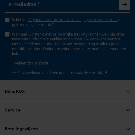
Gepersonaliseerde homepage
Opgeslagen winkelwagen
Weersomstandigheden
Persoonlijke begroeting
Ik heb de
Algemene voorwaarden inzake gegevensbescherming
Bewolkt en koel, Koud en ijskoud, Winderig
gelezen en ga akkoord. *
Geo-IP en gebruikersdetectie
Wanneer u instemt met persoonlijke tracking kunnen we u via onze
YouTube-video's
newsletter individuele aanbiedingen doen. Uw gegevens worden
niet gedeeld met derden. U kunt uw toestemming te allen tijde met
Technische specificaties
Google Maps
een klik intrekken. Onderaan iedere newsletter vindt u daarvoor een
link.
Automatische kettingsmering
* velden zijn verplicht
Nee
Marketing Cookies
*** Inwisselbaar vanaf een goederenwaarde van 100,- €
Eigenschap
Dit is KOX
antibacterieel, licht, zweetafvoerend,
bewegingsvriendelijk, uv-bestendig
Google Global Site Tag
Over ons
Maatschappelijke betrokkenheid
Microsoft Advertising Universal
Service
Event Tracking
raadgever
Veel gestelde vragen
KOX Harvester
Versnipperfunctie
Survicate
KOX catalogus
Aanmelding nieuwsbrief
Betalingswijzen
Nee