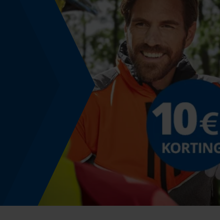
Energie & vermogen
Accucapaciteitsaanduiding
Nee
Powerbankfunctie
Nee
Toepassingsdoel
Aanleiding
Outdoorwear, Workwear