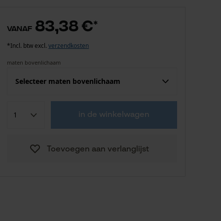
83,38 €
*
vanaf
*Incl. btw excl.
verzendkosten
maten bovenlichaam
Selecteer maten bovenlichaam
Confektie (EU)
Fabrikantsmaat
in de winkelwagen
83,38 €
S
Toevoegen aan verlanglijst
83,38 €
M
83,38 €
L
83,38 €
XXL