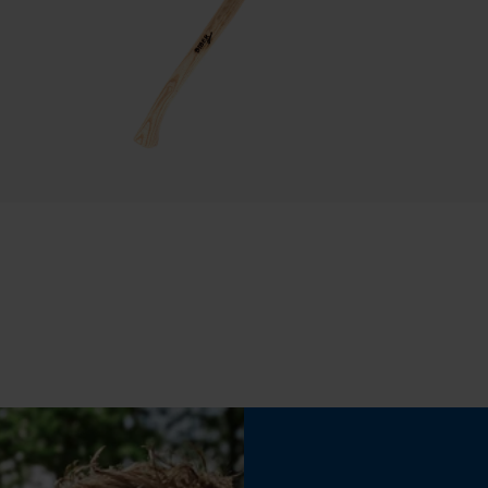
Statistische Cookies
Eigenschap
bewegingsvriendelijk, bescherming tegen kou,
Econda Analytics
ademend
Mouseflow Web Analytics Tool
Fact-Finder Tracking
Fasewisselaar
Nee
Prestatie en functionele Cookies
Gereedschapsloze kettingspanning
Nee
Loop54 Personalization
Gepersonaliseerde homepage
Opgeslagen winkelwagen