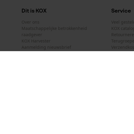
Model & collectie
Dit is KOX
Service
Modelnaam
Over ons
Veel geste
X-treme Nordic
Maatschappelijke betrokkenheid
KOX catalo
raadgever
Retourner
KOX Harvester
Terugroepe
Aanmelding nieuwsbrief
Verzendkos
KOX internationaal
Contact
Deutschland
France
Contactfor
Österreich
Schweiz
Bestelform
Suisse
Belgique
Nieuwsbrie
België
Contract 