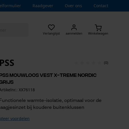
elformulier
Raadgever
Over ons
Contact
Verlanglijst
aanmelden
Winkelwagen
PSS
(0)
PSS mouwloos vest X-treme Nordic
grijs
Artikelnr.: XX76118
Functionele warmte-isolatie, optimaal voor de
laagjesinzet bij koudere buitenklussen
Meer voordelen