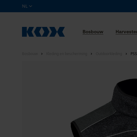
NL
Bosbouw
Harveste
Bosbouw
Kleding en bescherming
Outdoorkleding
PSS