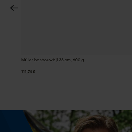
Technische specificaties
Automatische kettingsmering
Nee
Müller bosbouwbijl 36 cm, 600 g
Versnipperfunctie
Nee
111,74 €
Schuine snede
Nee
Gereedschapsloze kettingwissel
Nee