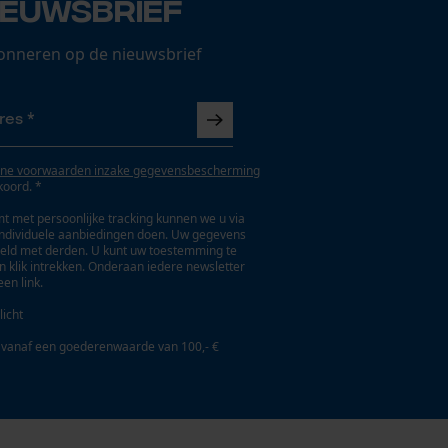
ieuwsbrief
onneren op de nieuwsbrief
ne voorwaarden inzake gegevensbescherming
koord. *
t met persoonlijke tracking kunnen we u via
individuele aanbiedingen doen. Uw gegevens
eld met derden. U kunt uw toestemming te
en klik intrekken. Onderaan iedere newsletter
een link.
licht
 vanaf een goederenwaarde van 100,- €