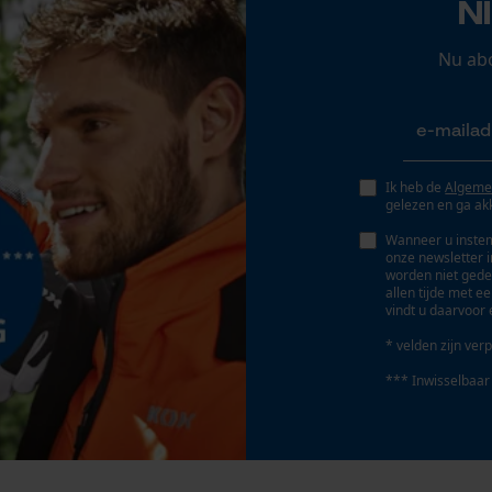
N
Persoonlijke begroeting
Geo-IP en gebruikersdetectie
Nu ab
YouTube-video's
Accu/batterij inbegrepen
Google Maps
Oplaadbare batterij/batterijen niet inbegrepen in
de levering
Ik heb de
Algeme
gelezen en ga ak
Marketing Cookies
Wanneer u instem
onze newsletter 
worden niet gede
allen tijde met e
vindt u daarvoor 
Google Global Site Tag
* velden zijn verp
Microsoft Advertising Universal Event
Tracking
*** Inwisselbaar
Survicate