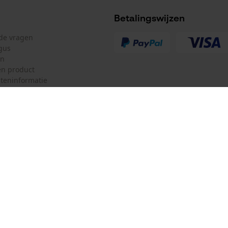
Betalingswijzen
lde vragen
gus
en
n product
teninformatie
mulier
Oregon Tool GmbH
ulier
KOX – Partners voor de Bosbouw 
f
Adres hoofdkantoor:
Lise-Meitner-Str. 4
herroepen
70736 Fellbach
Duitsland
Geen winkel!
Retouradres: