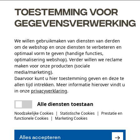
Toestemming voor
gegevensverwerking
We willen gebruikmaken van diensten van derden
om de webshop en onze diensten te verbeteren en
optimaal vorm te geven (handige functies,
optimalisering webshop). Verder willen we reclame
maken voor onze producten (sociale
media/marketing).
Activiteitstype
Daarvoor kunt u hier toestemming geven en deze te
allen tijd intrekken. Meer informatie hierover vindt u
vissen, werken, wandelen, kamperen, jagen
in onze
privacyverklaring
.
delen
Er is een fout opgetreden. Gelieve het
Materiaal aanwijzing
Alle diensten toestaan
opnieuw te proberen.
De lucht in gebreide stof werkt isolerend
Aantal delen
mail
Noodzakelijke Cookies
|
Statistische Cookies
|
Prestatie en
1 st.
functionele Cookies
|
Marketing Cookies
(0)
Applicaties
Alles accepteren