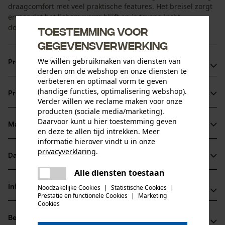
draagcomfort met veel praktische features. Het breisel zorgt
ervoor dat het licham warm blijft en is tevens lucht
doorlatend.
Toestemming voor
gegevensverwerking
We willen gebruikmaken van diensten van
Productvoordelen
derden om de webshop en onze diensten te
verbeteren en optimaal vorm te geven
De lucht in het breisel werkt isolerend
(handige functies, optimalisering webshop).
Productinformatie
Zeer lucht doorlatend
Verder willen we reclame maken voor onze
producten (sociale media/marketing).
Daarvoor kunt u hier toestemming geven
Materiaal & onderhoud
en deze te allen tijd intrekken. Meer
Productdetails
informatie hierover vindt u in onze
privacyverklaring
.
Mouwtype
Datasheets
delen
Materiaal
Mouwloos
Alle diensten toestaan
Er is een fout opgetreden. Gelieve
Productveiligheidsblad (PDF)
delen
Hoofdmateriaal
het opnieuw te proberen.
Noodzakelijke Cookies
|
Statistische Cookies
|
Informatie van de fabrikant
kunststof
Prestatie en functionele Cookies
|
Marketing
Activiteitstype
mail
Cookies
PSS Pfeiffer Sicherheitssysteme GmbH
vissen, werken, wandelen, kamperen, jagen
Beoordelingen
(0)
Albstraße 10