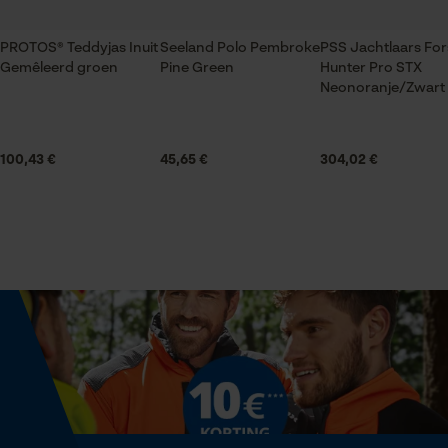
Ritssluiting
PROTOS® Teddyjas Inuit
Seeland Polo Pembroke
PSS Jachtlaars For
Gemêleerd groen
Pine Green
Hunter Pro STX
Statistische Cookies
Halsuitsnede
Neonoranje/Zwart
Staande kraag
100,43 €
45,65 €
304,02 €
Branche
Econda Analytics
Bosbouw, Outdoor, Landbouw
Mouseflow Web Analytics Tool
Fact-Finder Tracking
Geslacht
Uniseks
Prestatie en functionele
Cookies
Seizoen
Product geschikt voor het hele jaar
Loop54 Personalization