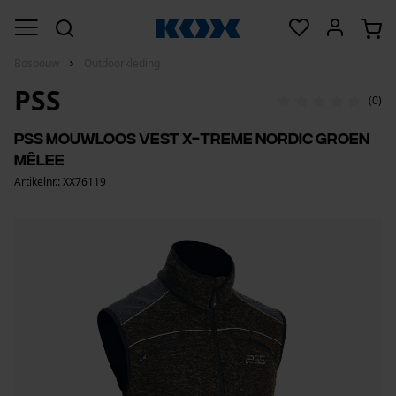
Bosbouw
Outdoorkleding
PSS
(0)
PSS mouwloos vest X-treme Nordic groen
mêlee
Artikelnr.: XX76119