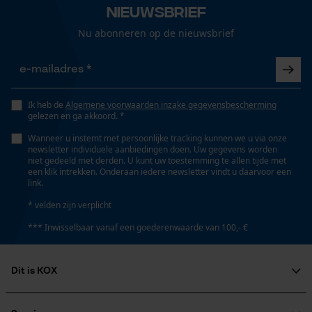
Optiek/patroon
Nieuwsbrief
Gepersonaliseerde homepage
Mêlee
Nu abonneren op de nieuwsbrief
Opgeslagen winkelwagen
Persoonlijke begroeting
Zaktstype
Geo-IP en gebruikersdetectie
Ritszakken, Borstzak, Vakken opzij, Frontzakken,
Zakken voor
Ik heb de
Algemene voorwaarden inzake gegevensbescherming
YouTube-video's
gelezen en ga akkoord. *
Google Maps
Wanneer u instemt met persoonlijke tracking kunnen we u via onze
newsletter individuele aanbiedingen doen. Uw gegevens worden
Weersomstandigheden
niet gedeeld met derden. U kunt uw toestemming te allen tijde met
Rustig weer
een klik intrekken. Onderaan iedere newsletter vindt u daarvoor een
Marketing Cookies
link.
* velden zijn verplicht
Technische specificaties
*** Inwisselbaar vanaf een goederenwaarde van 100,- €
Automatische kettingsmering
Google Global Site Tag
Nee
Microsoft Advertising Universal
Dit is KOX
Event Tracking
Over ons
Survicate