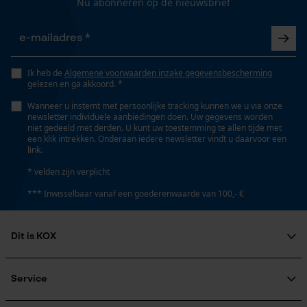
Nu abonneren op de nieuwsbrief
Gepersonaliseerde homepage
Opgeslagen winkelwagen
Seizoen
Persoonlijke begroeting
Product geschikt voor het hele jaar
Ik heb de
Algemene voorwaarden inzake gegevensbescherming
Geo-IP en gebruikersdetectie
gelezen en ga akkoord. *
YouTube-video's
Optiek/patroon
Wanneer u instemt met persoonlijke tracking kunnen we u via onze
Tricolour, Reflecterend
newsletter individuele aanbiedingen doen. Uw gegevens worden
Google Maps
niet gedeeld met derden. U kunt uw toestemming te allen tijde met
een klik intrekken. Onderaan iedere newsletter vindt u daarvoor een
link.
Zichtbaarheid
Marketing Cookies
* velden zijn verplicht
Signaalkleuren, Reflecterende paspels
*** Inwisselbaar vanaf een goederenwaarde van 100,- €
Zaktstype
Dit is KOX
Google Global Site Tag
Achterzak, Klepzakje, Ritszakken, Zak op de pijp,
Microsoft Advertising Universal
Broekzakken, Bovenbeenzakken met pat,
Over ons
Event Tracking
Cargozakken, Onzichtbaar verwerkte zakken,
Maatschappelijke betrokkenheid
Service
Survicate
Bovenbeenzakken, Vakken opzij, Frontzakken,
raadgever