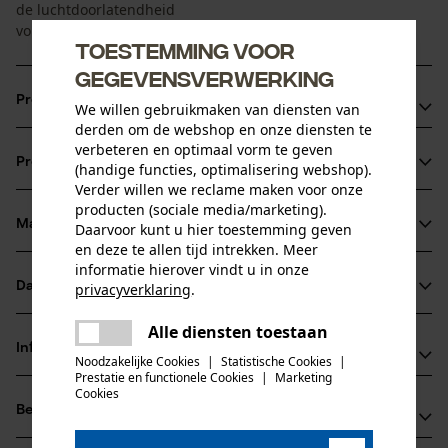
de luchtdoorlatendheid
voldoen aan de hoogste vereisten van klasse 3.
Toestemming voor
gegevensverwerking
Productvoordelen
We willen gebruikmaken van diensten van
derden om de webshop en onze diensten te
Waterdicht en actief ademend
verbeteren en optimaal vorm te geven
Productinformatie
(handige functies, optimalisering webshop).
Kevlar-opzetstukken
Verder willen we reclame maken voor onze
Onderste beengedeelte met ritssluiting aan de zijkant en
producten (sociale media/marketing).
klittenbandafdekking om eenvoudig over alles aan te
Materiaal & onderhoud
Daarvoor kunt u hier toestemming geven
Productdetails
en deze te allen tijd intrekken. Meer
trekken
informatie hierover vindt u in onze
Activiteitstype
Datasheets
privacyverklaring
.
Materiaal
vissen, werken, wandelen, kamperen, jagen
delen
Productveiligheidsblad (PDF)
Alle diensten toestaan
Er is een fout opgetreden. Gelieve
Materiaaltype
delen
Informatie van de fabrikant
het opnieuw te proberen.
Noodzakelijke Cookies
|
Statistische Cookies
|
Synthetische stof
Leeftijdsgroep
Prestatie en functionele Cookies
|
Marketing
mail
PSS Pfeiffer Sicherheitssysteme GmbH
Cookies
volwassen
Beoordelingen
(0)
Albstraße 10
Materiaaltype binnenvoering
72145 Hirrlingen, Duitsland