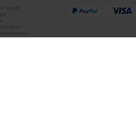
de levering
lde vragen
gus
en
n product
teninformatie
mulier
Oregon Tool GmbH
ulier
KOX – Partners voor de Bosbouw 
f
Adres hoofdkantoor:
Lise-Meitner-Str. 4
herroepen
70736 Fellbach
Duitsland
Geen winkel!
Retouradres:
Beim Erlenwäldchen 14/2
71522 Backnang