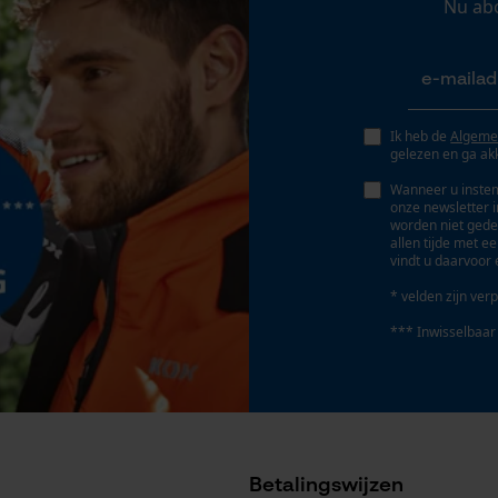
vuilafstotend
Nu ab
Geo-IP en gebruikersdetectie
YouTube-video's
Fabrikanttechnologie
Google Maps
RainTex®
Ik heb de
Algeme
gelezen en ga ak
Schuine snede
Marketing Cookies
Wanneer u instem
Nee
onze newsletter 
worden niet gede
allen tijde met e
vindt u daarvoor 
Gereedschapsloze kettingwissel
* velden zijn verp
Google Global Site Tag
Nee
Microsoft Advertising Universal Event
*** Inwisselbaar
Tracking
Survicate
Accu/batterij inbegrepen
Oplaadbare batterij/batterijen niet inbegrepen in
Betalingswijzen