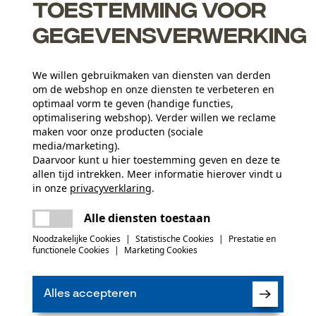
Toestemming voor
ge bescherming en zit hij bijzonder prettig.
gegevensverwerking
We willen gebruikmaken van diensten van derden
om de webshop en onze diensten te verbeteren en
optimaal vorm te geven (handige functies,
optimalisering webshop). Verder willen we reclame
iling
maken voor onze producten (sociale
media/marketing).
Daarvoor kunt u hier toestemming geven en deze te
allen tijd intrekken. Meer informatie hierover vindt u
in onze
privacyverklaring
.
Activiteitstype
delen
Er is een fout opgetreden. Gelieve het
vissen, werken, kamperen, jagen
Alle diensten toestaan
opnieuw te proberen.
mail
Noodzakelijke Cookies
|
Statistische Cookies
|
Prestatie en
Materiaal aanwijzing
functionele Cookies
|
Marketing Cookies
(0)
Teflon DuPont coating beschermt tegen sterke
Aantal delen
1 st.
vervuiling
Alles accepteren
Product aanbevelen