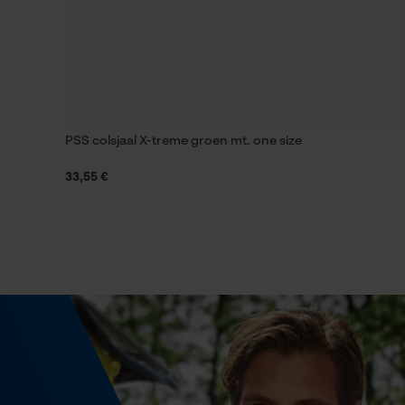
Optiek/patroon
Tweekleurig
Zaktstype
PSS colsjaal X-treme groen mt. one size
Ritszakken, Vak achter, Borstzak, Steekzakken,
Vakken opzij, Zakken voor, Frontzakken
33,55 €
Weersomstandigheden
Regenachtig
Technische specificaties
Automatische kettingsmering
Nee