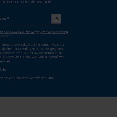
onneren op de nieuwsbrief
ne voorwaarden inzake gegevensbescherming
koord. *
t met persoonlijke tracking kunnen we u via
individuele aanbiedingen doen. Uw gegevens
eld met derden. U kunt uw toestemming te
en klik intrekken. Onderaan iedere newsletter
een link.
licht
 vanaf een goederenwaarde van 100,- €