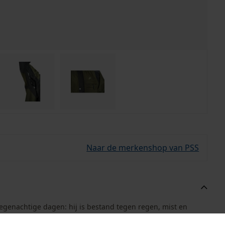
Naar de merkenshop van PSS
regenachtige dagen: hij is bestand tegen regen, mist en
ste vereisten. Dankzij het ingewerkte waterdichte, maar toch