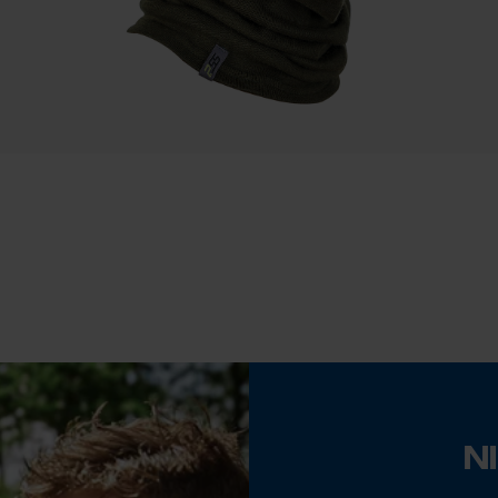
Statistische Cookies
Zichtbaarheid
Reflecterende paspels
Econda Analytics
Mouseflow Web Analytics Tool
Waterbestendigheid
Waterdicht
Fact-Finder Tracking
Prestatie en functionele Cookies
Loop54 Personalization
Gepersonaliseerde homepage
N
Eigenschap
Opgeslagen winkelwagen
waterbestendig, reflecterend, ademend,
Persoonlijke begroeting