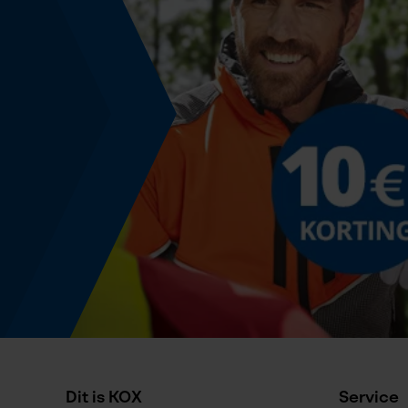
Versnipperfunctie
Nee
Fasewisselaar
Nee
Gereedschapsloze kettingspanning
Nee
Energie & vermogen
Accucapaciteitsaanduiding
Nee
Dit is KOX
Service