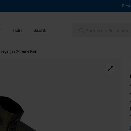
Best
r
Tuin
Jacht
 regenjas X-treme Rain