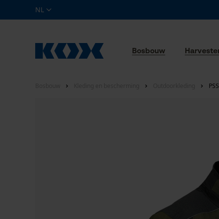
NL
Bosbouw
Harveste
Bosbouw
Kleding en bescherming
Outdoorkleding
PSS