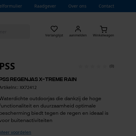
elformulier
Raadgever
Over ons
Contact
Verlanglijst
aanmelden
Winkelwagen
PSS
(0)
PSS regenjas X-treme Rain
Artikelnr.: XX72412
Waterdichte outdoorjas die dankzij de hoge
functionaliteit en duurzaamheid optimale
bescherming biedt tegen de regen en ideaal is
voor buitenactiviteiten
Meer voordelen