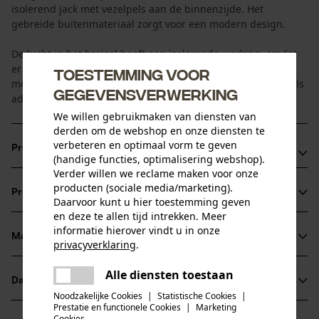
isolerend jack met vezelpels aan de binnenzijde. Het
gebreide buitenmateriaal zorgt voor een modern design.
De lucht in het breisel heeft een isolerende werking, omdat
er meer lucht in kan worden ingesloten. Doordat geen
Toestemming voor
membraan wordt gebruikt tussen het breisel en de vezelpels
gegevensverwerking
ademt het jack natuurlijk.
We willen gebruikmaken van diensten van
derden om de webshop en onze diensten te
verbeteren en optimaal vorm te geven
Productvoordelen
(handige functies, optimalisering webshop).
Verder willen we reclame maken voor onze
Warm jack met isolerend gebreid weefsel
producten (sociale media/marketing).
Productinformatie
Natuurlijk ademend
Daarvoor kunt u hier toestemming geven
en deze te allen tijd intrekken. Meer
informatie hierover vindt u in onze
Materiaal & onderhoud
privacyverklaring
.
Productdetails
delen
Alle diensten toestaan
Er is een fout opgetreden. Gelieve
Mouwtype
Datasheets
delen
Materiaal
Lange mouwen
het opnieuw te proberen.
Noodzakelijke Cookies
|
Statistische Cookies
|
Prestatie en functionele Cookies
|
Marketing
Productveiligheidsblad (PDF)
mail
Cookies