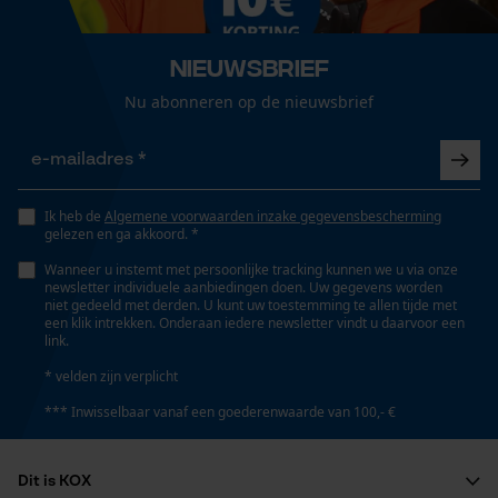
Bosbouw, Outdoor, Landbouw
Loop54 Personalization
Nieuwsbrief
Gepersonaliseerde homepage
Nu abonneren op de nieuwsbrief
Geslacht
Opgeslagen winkelwagen
Uniseks
Persoonlijke begroeting
Geo-IP en gebruikersdetectie
Seizoen
YouTube-video's
Ik heb de
Algemene voorwaarden inzake gegevensbescherming
Product geschikt voor het hele jaar
gelezen en ga akkoord. *
Google Maps
Wanneer u instemt met persoonlijke tracking kunnen we u via onze
newsletter individuele aanbiedingen doen. Uw gegevens worden
niet gedeeld met derden. U kunt uw toestemming te allen tijde met
Optiek/patroon
een klik intrekken. Onderaan iedere newsletter vindt u daarvoor een
Mêlee
Marketing Cookies
link.
* velden zijn verplicht
Zaktstype
*** Inwisselbaar vanaf een goederenwaarde van 100,- €
Jaszakken, Borstzak, Zakken voor mobiele telefoon,
Google Global Site Tag
Steekzakken, Frontzakken
Microsoft Advertising Universal
Dit is KOX
Event Tracking