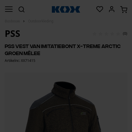
Bosbouw
Outdoorkleding
PSS
(0)
PSS vest van imitatiebont X-treme Arctic
groen mêlee
Artikelnr.: XX71415