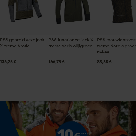
gegevensverwerking opslaan
Onderhoudsinstructies
Volg het onderhoudsadvies op het etiket.
Econda Tag Manager
Applicaties
Borduursel, Reflecterende details, Contrastbeleg,
Logoborduursel
Statistische Cookies
PSS gebreid vezeljack
PSS functioneel jack X-
PSS mouwloos vest
X-treme Arctic
treme Vario olijfgroen
treme Nordic groe
Mouwafwerking
mêlee
Elastische boorden
136,25 €
166,75 €
83,38 €
Econda Analytics
Sluitingstype
Mouseflow Web Analytics Tool
Ritssluiting
Fact-Finder Tracking
Halsuitsnede
Prestatie en functionele
Staande kraag
Cookies
Branche