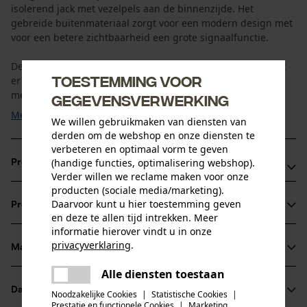
isolerend jack met vezelpels aan de binnenzijde. Het
gebreide buitenmateriaal zorgt voor een modern design met
voor een betere zichtbaarheid een grote signaalfunctie.
De lucht in het breisel heeft een isolerende werking, omdat
Toestemming voor
er meer lucht in kan worden ingesloten. Doordat geen
membraan wordt gebruikt tussen het breisel en de ...
gegevensverwerking
Meer tonen
We willen gebruikmaken van diensten van
derden om de webshop en onze diensten te
verbeteren en optimaal vorm te geven
(handige functies, optimalisering webshop).
Productvoordelen
Verder willen we reclame maken voor onze
producten (sociale media/marketing).
Warm jack met isolerend gebreid weefsel
Daarvoor kunt u hier toestemming geven
Productinformatie
Uitstekende zichtbaarheid
en deze te allen tijd intrekken. Meer
Natuurlijk ademend
informatie hierover vindt u in onze
privacyverklaring
.
Materiaal & onderhoud
Productdetails
delen
Alle diensten toestaan
Er is een fout opgetreden. Gelieve
Mouwtype
delen
Datasheets
het opnieuw te proberen.
Noodzakelijke Cookies
|
Statistische Cookies
|
Materiaal
Lange mouwen
Prestatie en functionele Cookies
|
Marketing