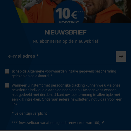
Branche
Loop54 Personalization
Bosbouw, Outdoor, Landbouw
Gepersonaliseerde homepage
Nieuwsbrief
Opgeslagen winkelwagen
Geslacht
Nu abonneren op de nieuwsbrief
Uniseks
Persoonlijke begroeting
Geo-IP en gebruikersdetectie
YouTube-video's
Seizoen
Herfst/winter
Google Maps
Ik heb de
Algemene voorwaarden inzake gegevensbescherming
gelezen en ga akkoord. *
Wanneer u instemt met persoonlijke tracking kunnen we u via onze
Optiek/patroon
newsletter individuele aanbiedingen doen. Uw gegevens worden
Marketing Cookies
niet gedeeld met derden. U kunt uw toestemming te allen tijde met
Tweekleurig, Mêlee
een klik intrekken. Onderaan iedere newsletter vindt u daarvoor een
link.
* velden zijn verplicht
Zaktstype
*** Inwisselbaar vanaf een goederenwaarde van 100,- €
Google Global Site Tag
Jaszakken, Borstzak, Zakken voor mobiele telefoon,
Steekzakken, Frontzakken
Microsoft Advertising Universal