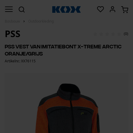
Bosbouw
Outdoorkleding
PSS
(0)
PSS vest van imitatiebont X-treme Arctic
oranje/grijs
Artikelnr.: XX76115