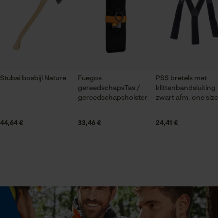
4 st.
gegevensverwerking opslaan
Onderhoudsinstructies
Econda Tag Manager
Volg het onderhoudsadvies op het etiket.
Applicaties
Borduursel, Reflecterende details, Contrastbeleg,
Logoborduursel
Statistische Cookies
Stubai bosbijl Nature
Fuegos
PSS bretels met
gereedschapsTas /
klittenbandsluiting
Mouwafwerking
gereedschapsholster
zwart afm. one size
Elastische boorden
Econda Analytics
44,64 €
33,46 €
24,41 €
Mouseflow Web Analytics Tool
Sluitingstype
Fact-Finder Tracking
Ritssluiting
Halsuitsnede
Prestatie en functionele
Staande kraag
Cookies