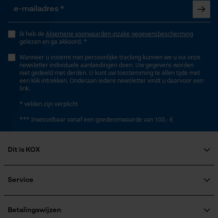
lager risico op terugslag, nauwkeurig
Opgeslagen winkelwagen
Persoonlijke begroeting
Ik heb de
Algemene voorwaarden inzake gegevensbescherming
Instansing aandrijfschakel
gelezen en ga akkoord. *
Geo-IP en gebruikersdetectie
73
Wanneer u instemt met persoonlijke tracking kunnen we u via onze
YouTube-video's
newsletter individuele aanbiedingen doen. Uw gegevens worden
niet gedeeld met derden. U kunt uw toestemming te allen tijde met
Google Maps
een klik intrekken. Onderaan iedere newsletter vindt u daarvoor een
Instelling Jolly
link.
50 deg
* velden zijn verplicht
Marketing Cookies
*** Inwisselbaar vanaf een goederenwaarde van 100,- €
Vijlen 1e helft
5.5 mm
Dit is KOX
Google Global Site Tag
Over ons
Vijlen 2e helft
Microsoft Advertising Universal
Maatschappelijke betrokkenheid
Service
5.2 mm
Event Tracking
raadgever
Survicate
Veel gestelde vragen
KOX Harvester
KOX catalogus
Aanmelding nieuwsbrief
Betalingswijzen
Vijlhouding