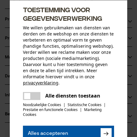
Toestemming voor
gegevensverwerking
Productvoordelen
We willen gebruikmaken van diensten van
snijkanten met kleine radius voor een snel snijdene en
derden om de webshop en onze diensten te
Productinformatie
verbeteren en optimaal vorm te geven
probleemloos scherpen
(handige functies, optimalisering webshop).
Ketting zonder veiligheidsaandrijfschakel
Verder willen we reclame maken voor onze
speciale verbindingsschakels zorgen voor een langere
Materiaal & onderhoud
producten (sociale media/marketing).
Productdetails
Daarvoor kunt u hier toestemming geven
adhesie van de olie op de ketting
en deze te allen tijd intrekken. Meer
Activiteitstype
informatie hierover vindt u in onze
Datasheets
Materiaal
zagen
privacyverklaring
.
Gegevensblad fabrikant (PDF)
delen
Hoofdmateriaal
Alle diensten toestaan
Informatie van de fabrikant
Er is een fout opgetreden. Gelieve
staal
delen
Leeftijdsgroep
het opnieuw te proberen.
Noodzakelijke Cookies
|
Statistische Cookies
|
Fabrikant
volwassen
Prestatie en functionele Cookies
|
Marketing
mail
Beoordelingen
Cookies
(0)
Oregon Tool, Inc.
Materiaaldikte
4909 SE International Way
1.5 mm
97222 Portland, Verenigde Staten van Amerika
Aantal delen
Alles accepteren