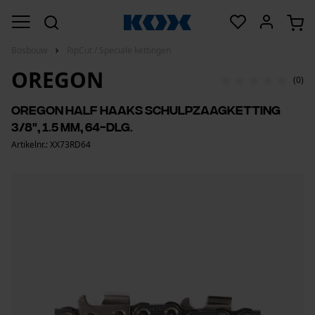
Bosbouw
RipCut / Speciale kettingen
OREGON
(0)
Oregon half haaks schulpzaagketting
3/8", 1.5 mm, 64-dlg.
Artikelnr.: XX73RD64