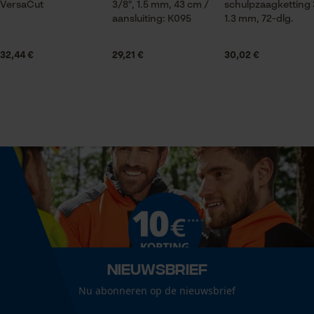
VersaCut
3/8", 1.5 mm, 43 cm /
schulpzaagketting 
aansluiting: K095
1.3 mm, 72-dlg.
Statistische Cookies
Leveringsomvang
1 x speciale kettingen voor de zagerij
32,44 €
29,21 €
30,02 €
Grootte & afmetingen
Econda Analytics
Mouseflow Web Analytics Tool
Railslengte
43 cm
Fact-Finder Tracking
Technische specificaties
Prestatie en functionele
Cookies
Automatische kettingsmering
Nee
Nieuwsbrief
Loop54 Personalization
Nu abonneren op de nieuwsbrief
Eigenschap
Gepersonaliseerde homepage