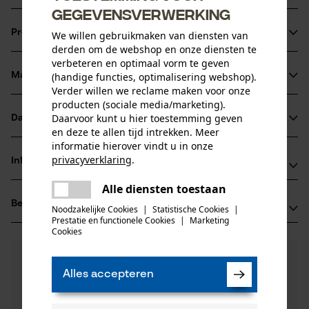
gegevensverwerking
Handige vorm
Productinformatie
We willen gebruikmaken van diensten van
Dankzij de rode kleur ook goed zichtbaar in de winter in de
derden om de webshop en onze diensten te
sneeuw
verbeteren en optimaal vorm te geven
Materiaal & onderhoud
(handige functies, optimalisering webshop).
Productdetails
Verder willen we reclame maken voor onze
producten (sociale media/marketing).
Activiteitstype
Daarvoor kunt u hier toestemming geven
Datasheets
Materiaal
vervoeren
en deze te allen tijd intrekken. Meer
informatie hierover vindt u in onze
Gegevensblad fabrikant (PDF)
Hoofdmateriaal
privacyverklaring
.
Informatie van de fabrikant
kunststof composiet
delen
Leeftijdsgroep
Alle diensten toestaan
Er is een fout opgetreden. Gelieve
HUENERSDORFF GmbH
volwassen
delen
Beoordelingen
(0)
het opnieuw te proberen.
Eisenbahnstraße 6
Noodzakelijke Cookies
|
Statistische Cookies
|
Prestatie en functionele Cookies
|
Marketing
Materiaal samenstelling
71726 Ludwigsburg, Duitsland
mail
Cookies
kunststof
E-mail: info@huenersdorff.de
Aantal delen
0
Nog vragen?
(0)
1 st.
Website: -
Product aanbevelen
Onze experts staan graag voor u klaar!
Tel.: + 49 0714 11 47 0
Alles accepteren
Een vraag
Filteren op aantal sterren
stellen
Artikelgewicht
Als u vragen of problemen hebt met het product of