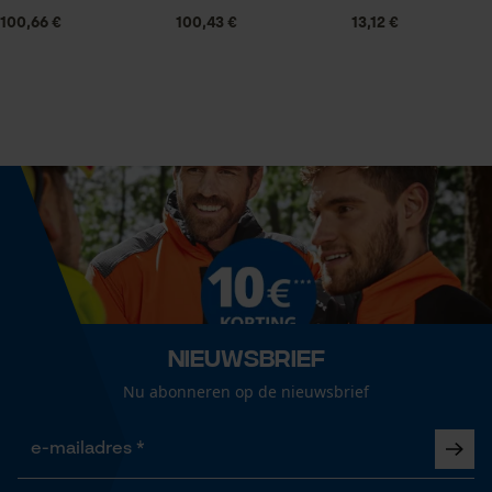
Statistische Cookies
100,66 €
100,43 €
13,12 €
Vulinhoud
9 l
Econda Analytics
Mouseflow Web Analytics Tool
Versnipperfunctie
Nee
Fact-Finder Tracking
Fasewisselaar
Prestatie en functionele
Nee
Cookies
Nieuwsbrief
Schuine snede
Nu abonneren op de nieuwsbrief
Nee
Loop54 Personalization
Gepersonaliseerde homepage
Opgeslagen winkelwagen
Gereedschapsloze kettingspanning