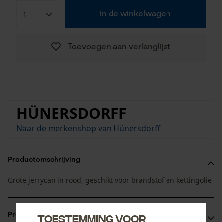
in de winkelwagen
Toevoegen aan verlanglijst
HÜNERSDORFF
Naar de merkenshop van Hünersdorff
Productomschrijving
Grote jerrycan in rood, geschikt voor brandstof en kettingolie
Productvoordelen
Toestemming voor