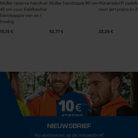
Müller reserve handvat
Müller handzapie 80 cm
Hünersdorff zadelt
45 cm voor Feldbacher
voor jerrycans 6+3 
Statistische Cookies
handsappie van es /
hoekig
Grootte & afmetingen
15,15 €
52,77 €
22,26 €
Diameter oog
18 mm
Econda Analytics
Mouseflow Web Analytics Tool
Aanbevolen steellengte
Fact-Finder Tracking
45 cm
Kopgewicht
Prestatie en functionele
500 g
Cookies
Koplengte
Nieuwsbrief
Loop54 Personalization
22 cm
Nu abonneren op de nieuwsbrief