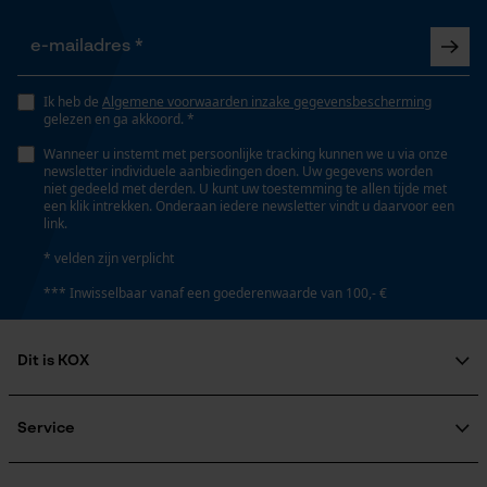
Gepersonaliseerde homepage
Opgeslagen winkelwagen
Lengte greep
45 cm
Persoonlijke begroeting
Ik heb de
Algemene voorwaarden inzake gegevensbescherming
Geo-IP en gebruikersdetectie
gelezen en ga akkoord. *
YouTube-video's
Steel lengte
Wanneer u instemt met persoonlijke tracking kunnen we u via onze
newsletter individuele aanbiedingen doen. Uw gegevens worden
45 cm
Google Maps
niet gedeeld met derden. U kunt uw toestemming te allen tijde met
een klik intrekken. Onderaan iedere newsletter vindt u daarvoor een
link.
* velden zijn verplicht
Technische specificaties
Marketing Cookies
*** Inwisselbaar vanaf een goederenwaarde van 100,- €
Automatische kettingsmering
Nee
Dit is KOX
Google Global Site Tag
Microsoft Advertising Universal
Over ons
Versnipperfunctie
Event Tracking
Maatschappelijke betrokkenheid
Service
Nee
raadgever
Survicate
Veel gestelde vragen
KOX Harvester