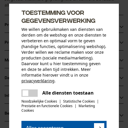
allrounder voor iedereen.
Toestemming voor
gegevensverwerking
Productvoordelen
We willen gebruikmaken van diensten van
derden om de webshop en onze diensten te
het draaien en keren van zwak hout
verbeteren en optimaal vorm te geven
Productinformatie
handbijl voor het afslaan van kleine takken
(handige functies, optimalisering webshop).
Verder willen we reclame maken voor onze
producten (sociale media/marketing).
Materiaal & onderhoud
Daarvoor kunt u hier toestemming geven
Productdetails
en deze te allen tijd intrekken. Meer
informatie hierover vindt u in onze
Activiteitstype
Datasheets
privacyverklaring
.
Materiaal
hijsen, draaien
delen
Productveiligheidsblad (PDF)
Alle diensten toestaan
Er is een fout opgetreden. Gelieve
Bladmateriaal
Informatie van de fabrikant
delen
staal
het opnieuw te proberen.
Noodzakelijke Cookies
|
Statistische Cookies
|
Leeftijdsgroep
Prestatie en functionele Cookies
|
Marketing
Leonhard Müller + Söhne GmbH
mail
volwassen
Cookies
Beoordelingen
(0)
Zellach 4
Hoofdmateriaal
9413 St. Gertraud, Oostenrijk
hout