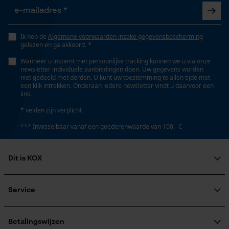
40 cm
Opgeslagen winkelwagen
Persoonlijke begroeting
Geo-IP en gebruikersdetectie
Ik heb de
Algemene voorwaarden inzake gegevensbescherming
Steel lengte
gelezen en ga akkoord. *
40 cm
YouTube-video's
Wanneer u instemt met persoonlijke tracking kunnen we u via onze
Google Maps
newsletter individuele aanbiedingen doen. Uw gegevens worden
niet gedeeld met derden. U kunt uw toestemming te allen tijde met
een klik intrekken. Onderaan iedere newsletter vindt u daarvoor een
Technische specificaties
link.
Marketing Cookies
* velden zijn verplicht
Automatische kettingsmering
Nee
*** Inwisselbaar vanaf een goederenwaarde van 100,- €
Dit is KOX
Google Global Site Tag
Eigenschap
gesmeed
Microsoft Advertising Universal
Over ons
Event Tracking
Maatschappelijke betrokkenheid
Service
Survicate
raadgever
Versnipperfunctie
Veel gestelde vragen
KOX Harvester
Nee
KOX catalogus
Aanmelding nieuwsbrief
Betalingswijzen