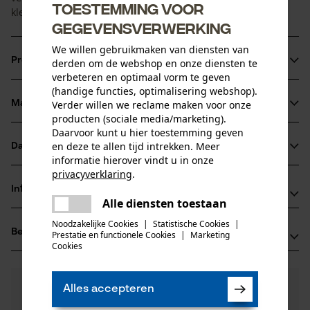
Toestemming voor
kleine houtstukken.
gegevensverwerking
We willen gebruikmaken van diensten van
Productinformatie
derden om de webshop en onze diensten te
verbeteren en optimaal vorm te geven
(handige functies, optimalisering webshop).
Materiaal & onderhoud
Verder willen we reclame maken voor onze
Productdetails
producten (sociale media/marketing).
Daarvoor kunt u hier toestemming geven
Activiteitstype
en deze te allen tijd intrekken. Meer
Datasheets
Materiaal
hijsen, draaien
informatie hierover vindt u in onze
privacyverklaring
.
Productveiligheidsblad (PDF)
Bladmateriaal
delen
Informatie van de fabrikant
staal
Alle diensten toestaan
Er is een fout opgetreden. Gelieve
Leeftijdsgroep
delen
Leonhard Müller + Söhne GmbH
volwassen
het opnieuw te proberen.
Noodzakelijke Cookies
|
Statistische Cookies
|
Beoordelingen
(2)
Prestatie en functionele Cookies
|
Marketing
Zellach 4
mail
Cookies
Hoofdmateriaal
9413 St. Gertraud, Oostenrijk
staal
E-mail: office@mueller-hammerwerk.at
Aantal delen
5.0
Nog vragen?
(2)
1 st.
Website: -
Product aanbevelen
Alles accepteren
Onze experts staan graag voor u klaar!
Tel.: + 43 4352 71 13 1