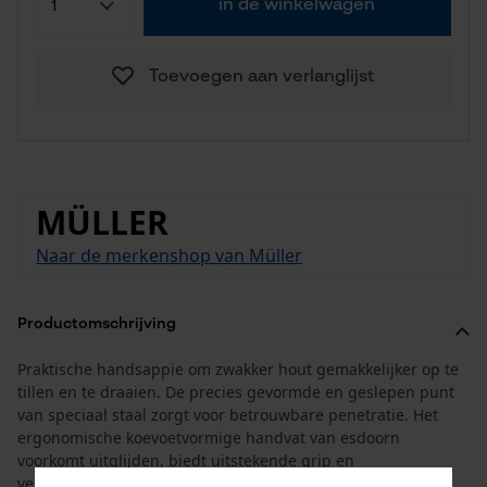
in de winkelwagen
Toevoegen aan verlanglijst
MÜLLER
Naar de merkenshop van Müller
Productomschrijving
Praktische handsappie om zwakker hout gemakkelijker op te
tillen en te draaien. De precies gevormde en geslepen punt
van speciaal staal zorgt voor betrouwbare penetratie. Het
ergonomische koevoetvormige handvat van esdoorn
voorkomt uitglijden, biedt uitstekende grip en
vergemakkelijkt rugvriendelijk werken bij het transport van