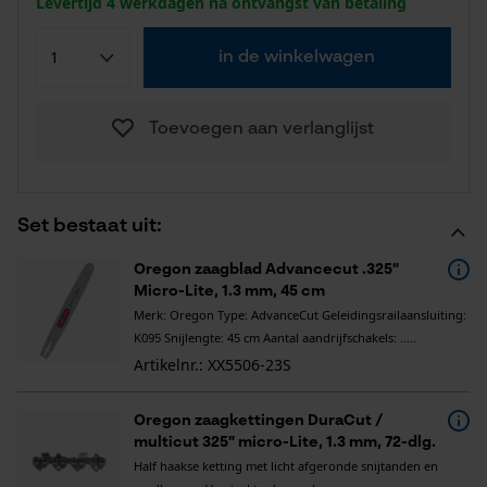
Levertijd 4 werkdagen na ontvangst van betaling
in de winkelwagen
Toevoegen aan verlanglijst
Set bestaat uit:
Oregon zaagblad Advancecut .325"
Micro-Lite, 1.3 mm, 45 cm
Merk: Oregon Type: AdvanceCut Geleidingsrailaansluiting:
K095 Snijlengte: 45 cm Aantal aandrijfschakels: .....
Artikelnr.: XX5506-23S
Oregon zaagkettingen DuraCut /
multicut 325" micro-Lite, 1.3 mm, 72-dlg.
Half haakse ketting met licht afgeronde snijtanden en