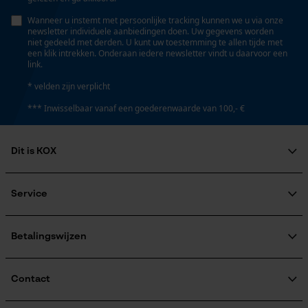
Seizoen
Product geschikt voor het hele jaar
Wanneer u instemt met persoonlijke tracking kunnen we u via onze
newsletter individuele aanbiedingen doen. Uw gegevens worden
niet gedeeld met derden. U kunt uw toestemming te allen tijde met
Prestatie en functionele
een klik intrekken. Onderaan iedere newsletter vindt u daarvoor een
link.
Cookies
Leveringsomvang
1 x zaagblad, 4 x zaagkettingen
* velden zijn verplicht
*** Inwisselbaar vanaf een goederenwaarde van 100,- €
Loop54 Personalization
Grootte & afmetingen
Gepersonaliseerde homepage
Dit is KOX
Opgeslagen winkelwagen
Railslengte
Over ons
45 cm
Persoonlijke begroeting
Maatschappelijke betrokkenheid
Service
raadgever
Geo-IP en gebruikersdetectie
Veel gestelde vragen
KOX Harvester
YouTube-video's
KOX catalogus
Aanmelding nieuwsbrief
Betalingswijzen
Technische specificaties
Retourneren
Google Maps
Terugroepen product
Automatische kettingsmering
Verzendkosteninformatie
Contact
Nee
Contactformulier