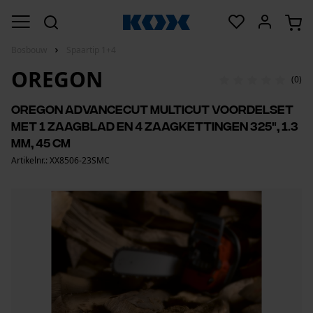
Bosbouw
Spaartip 1+4
OREGON
(0)
Oregon AdvanceCut MultiCut voordelset
met 1 zaagblad en 4 zaagkettingen 325", 1.3
mm, 45 cm
Artikelnr.: XX8506-23SMC