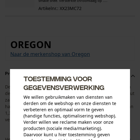
smalle snee. Versterkte chroomlaag op .....
Artikelnr.: XX23MC72
OREGON
Naar de merkenshop van Oregon
Productomschrijving
Toestemming voor
gegevensverwerking
De set is aangepast aan de levensduur van het zaagblad en
de kettingzaagketting. Hij bestaat uit het Oregon AdvanceCut
We willen gebruikmaken van diensten van
zaagblad met een zaaglengte van 45 cm en 4 Oregon
derden om de webshop en onze diensten te
halfbeitel zaagkettingen met een aandrijfschakelbreedte van
verbeteren en optimaal vorm te geven
1,3 mm en een steek van 325". Zo heeft u de juiste
(handige functies, optimalisering webshop).
vervangketting direct bij de hand.
Verder willen we reclame maken voor onze
producten (sociale media/marketing).
Daarvoor kunt u hier toestemming geven
Het Oregon AdvanceCut HD zaagblad maakt indruk met zijn