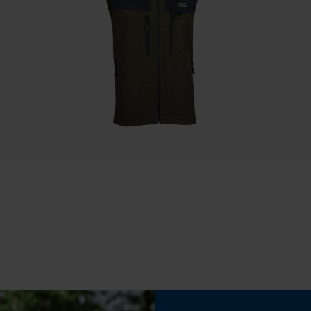
Statistische Cookies
Eigenschap
lange levensduur, licht, robuust, hoge
snijprestaties, hoge stabiliteit
Econda Analytics
Mouseflow Web Analytics Tool
Fasewisselaar
Fact-Finder Tracking
Nee
Deling
Prestatie en functionele Cookies
325" Micro-Lite
Gereedschapsloze kettingspanning
Loop54 Personalization
Nee
Gepersonaliseerde homepage