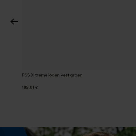
Technische specificaties
Automatische kettingsmering
Nee
Versnipperfunctie
Nee
PSS X-treme loden vest groen
182,01 €
Schuine snede
Nee
Aandrijfschakeldikte mm
1.3 mm