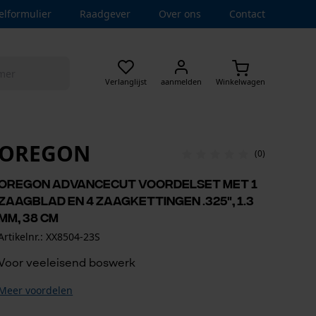
elformulier
Raadgever
Over ons
Contact
Verlanglijst
aanmelden
Winkelwagen
OREGON
(0)
Oregon AdvanceCut voordelset met 1
zaagblad en 4 zaagkettingen .325", 1.3
mm, 38 cm
Artikelnr.: XX8504-23S
Voor veeleisend boswerk
Meer voordelen