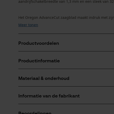
aandrijfschakelbreedte van 1,3 mm en een steek van 325"
Het Oregon AdvanceCut zaagblad maakt indruk met zijn 
Meer tonen
Productvoordelen
Het Oregon AdvanceCut zaagblad combineert grote st
Productinformatie
staallegering
Betere zaagprestaties en langere levensduur van blad
houdt waar het nodig is
Materiaal & onderhoud
Productdetails
De hellende afgeschuinde dieptebegrenzers van de 
Activiteitstype
Informatie van de fabrikant
zagen, vellen
Materiaal
Als u vragen of problemen hebt met het product
Oppervlaktecoating
Beoordelingen