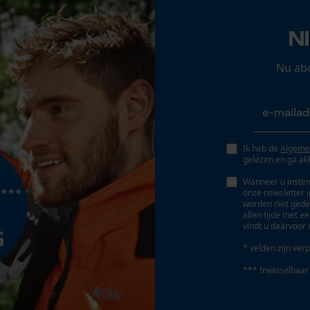
Opgeslagen winkelwagen
Persoonlijke begroeting
N
Geo-IP en gebruikersdetectie
Nu ab
YouTube-video's
Google Maps
Accu/batterij inbegrepen
Oplaadbare batterij/batterijen niet inbegrepen in
Ik heb de
Algeme
Marketing Cookies
de levering
gelezen en ga ak
Wanneer u instem
onze newsletter 
worden niet gede
allen tijde met e
Google Global Site Tag
vindt u daarvoor 
Microsoft Advertising Universal Event
Tracking
* velden zijn verp
Survicate
*** Inwisselbaar
Geleiderailtype