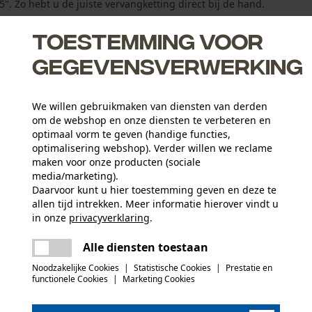
. Zo hebt u de juiste vervangketting direct bij de hand.
Toestemming voor
robuuste ...
gegevensverwerking
We willen gebruikmaken van diensten van derden
om de webshop en onze diensten te verbeteren en
optimaal vorm te geven (handige functies,
optimalisering webshop). Verder willen we reclame
abiliteit met een gering gewicht dankzij de silicium-
maken voor onze producten (sociale
media/marketing).
Daarvoor kunt u hier toestemming geven en deze te
 en ketting dankzij een afsluiter die het smeermiddel daar
allen tijd intrekken. Meer informatie hierover vindt u
in onze
privacyverklaring
.
zaagketting reduceren de terugslag
delen
Er is een fout opgetreden. Gelieve het
Alle diensten toestaan
opnieuw te proberen.
Leeftijdsgroep
mail
volwassen
Noodzakelijke Cookies
|
Statistische Cookies
|
Prestatie en
functionele Cookies
|
Marketing Cookies
 of gebreken opmerkt, aarzel dan niet om contact
(0)