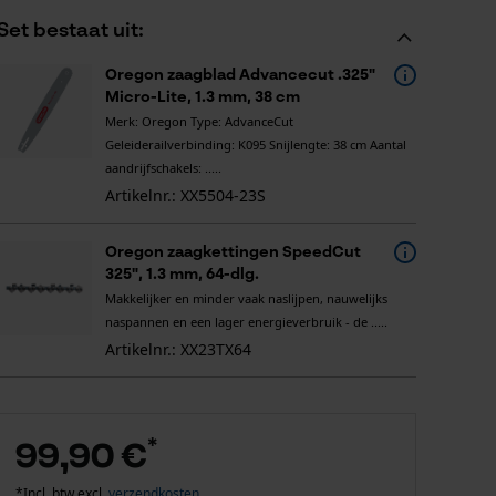
Set bestaat uit:
Oregon zaagblad Advancecut .325"
Micro-Lite, 1.3 mm, 38 cm
Merk: Oregon Type: AdvanceCut
Geleiderailverbinding: K095 Snijlengte: 38 cm Aantal
aandrijfschakels: .....
Artikelnr.: XX5504-23S
Oregon zaagkettingen SpeedCut
325", 1.3 mm, 64-dlg.
Makkelijker en minder vaak naslijpen, nauwelijks
naspannen en een lager energieverbruik - de .....
Artikelnr.: XX23TX64
*
99,90 €
*Incl. btw excl.
verzendkosten