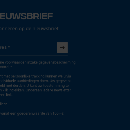
ieuwsbrief
onneren op de nieuwsbrief
ne voorwaarden inzake gegevensbescherming
koord. *
t met persoonlijke tracking kunnen we u via
individuele aanbiedingen doen. Uw gegevens
eld met derden. U kunt uw toestemming te
en klik intrekken. Onderaan iedere newsletter
een link.
licht
 vanaf een goederenwaarde van 100,- €