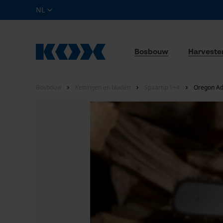
NL
Bosbouw
Harveste
Bosbouw
Kettingen en bladen
Spaartip 1+4
Oregon Ad