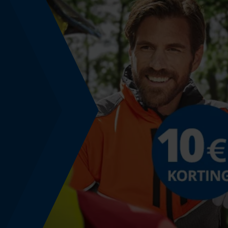
Gereedschapsloze kettingwissel
Nee
Energie & vermogen
Accucapaciteitsaanduiding
Nee
Powerbankfunctie
Nee
Geleiderailspecificatie
Geleiderail-aansluiting