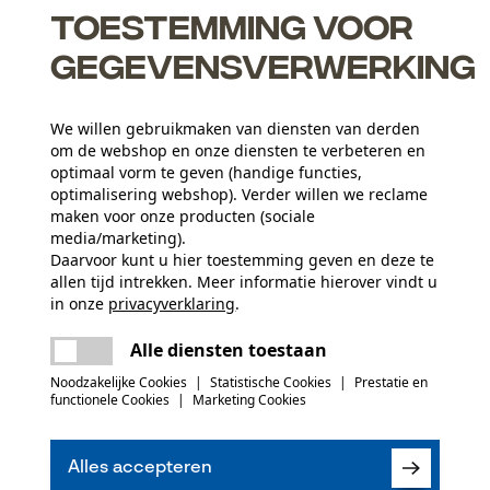
. Zo heeft u altijd de passende reserveketting bij de hand.
Toestemming voor
gegevensverwerking
or ...
We willen gebruikmaken van diensten van derden
om de webshop en onze diensten te verbeteren en
optimaal vorm te geven (handige functies,
optimalisering webshop). Verder willen we reclame
maken voor onze producten (sociale
media/marketing).
Daarvoor kunt u hier toestemming geven en deze te
allen tijd intrekken. Meer informatie hierover vindt u
in onze
privacyverklaring
.
Aantal delen
delen
Er is een fout opgetreden. Gelieve het
5 st.
Alle diensten toestaan
opnieuw te proberen.
mail
Noodzakelijke Cookies
|
Statistische Cookies
|
Prestatie en
 of gebreken opmerkt, aarzel dan niet om contact
functionele Cookies
|
Marketing Cookies
 66 of per e-mail op info-nl@kox.eu.
(0)
Artikelgewicht
2070.0 g
Alles accepteren