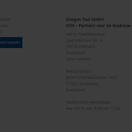
Persoonlijke begroeting
Geo-IP en gebruikersdetectie
mulier
Oregon Tool GmbH
YouTube-video's
ulier
KOX – Partners voor de Bosbouw 
Google Maps
f
Accu/batterij inbegrepen
Adres hoofdkantoor:
Oplaadbare batterij/batterijen niet inbegrepen in
Lise-Meitner-Str. 4
herroepen
de levering
70736 Fellbach
Duitsland
Marketing Cookies
Geen winkel!
Retouradres:
Beim Erlenwäldchen 14/2
Google Global Site Tag
71522 Backnang
Duitsland
Microsoft Advertising Universal Event
Tracking
Telefonisch bereikbaar:
Survicate
ma t/m fr van 9:00 tot 17:00
Geleiderailtype
AdvanceCut HD