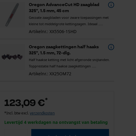
Oregon AdvanceCut HD zaagblad
325", 1.5 mm, 45 cm
Gecoate zaagbladen voor zware toepassingen met
kleine tot middelgrote kettingzagen. Ideaal .....
Artikelnr.: XX5506-1SHD
Oregon zaagkettingen half haaks
325", 1.5 mm, 72-dlg.
Half haakse ketting met licht afgeronde snijtanden.
Topprestatie half haakse zaagkettingen .....
Artikelnr.: XX25OM72
*
123,09 €
*Incl. btw excl.
verzendkosten
Levertijd 4 werkdagen na ontvangst van betaling