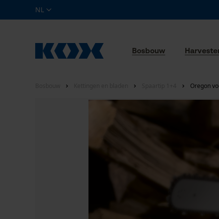
NL
Bosbouw
Harveste
Bosbouw
Kettingen en bladen
Spaartip 1+4
Oregon vo