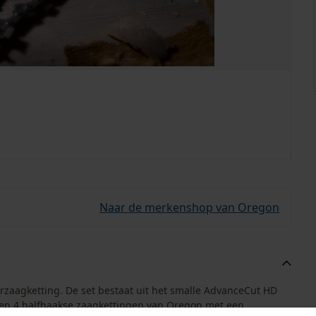
Naar de merkenshop van Oregon
rzaagketting. De set bestaat uit het smalle AdvanceCut HD
en 4 halfhaakse zaagkettingen van Oregon met een