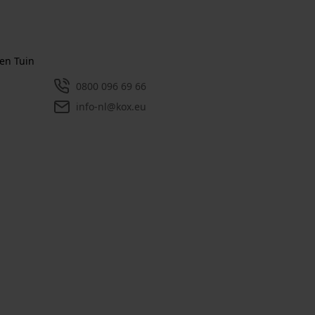
en Tuin
0800 096 69 66
info-nl@kox.eu