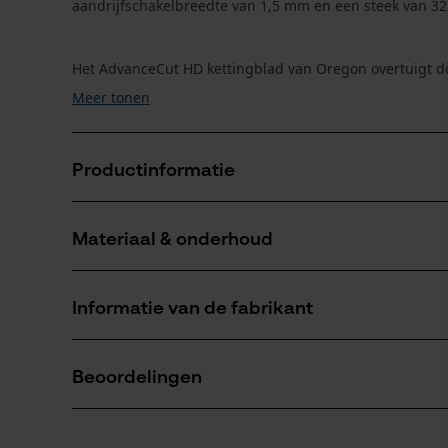
aandrijfschakelbreedte van 1,5 mm en een steek van 325"
Het AdvanceCut HD kettingblad van Oregon overtuigt do
Meer tonen
Productinformatie
Materiaal & onderhoud
Productdetails
Leeftijdsgroep
Informatie van de fabrikant
volwassen
Materiaal
Als u vragen of problemen hebt met het product
Oppervlaktecoating
Beoordelingen
met ons op te nemen per telefoon op 0800 096 69
geolied oppervlak
Aantal aandrijfschakels
72