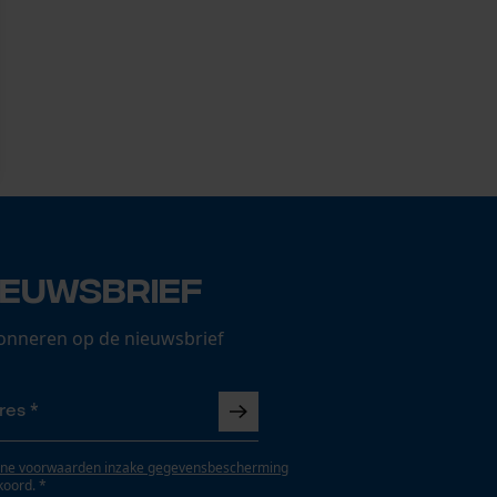
ieuwsbrief
onneren op de nieuwsbrief
ne voorwaarden inzake gegevensbescherming
koord. *