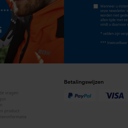
Eigenschap
Statistische Cookies
Wanneer u instem
lager risico op terugslag, stabiel, licht, robuust,
onze newsletter 
worden niet gede
trillingsarm, hoge snijprestaties
allen tijde met e
vindt u daarvoor 
* velden zijn verp
Econda Analytics
Fasewisselaar
*** Inwisselbaar
Nee
Mouseflow Web Analytics Tool
Fact-Finder Tracking
Deling
325"
Prestatie en functionele Cookies
Betalingswijzen
Gereedschapsloze kettingspanning
lde vragen
Nee
gus
Loop54 Personalization
en
n product
Gepersonaliseerde homepage
teninformatie
Opgeslagen winkelwagen