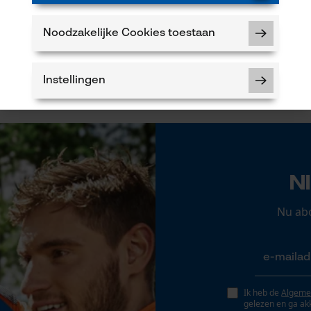
Product aanbevelen
Seizoen
Noodzakelijke Cookies toestaan
Product geschikt voor het hele jaar
Instellingen
5
Noodzakelijke Cookies
N
Controleer instelling van cookies
Nu ab
Session ID
De keuze voor gegevensverwerking
opslaan
Econda Tag Manager
Ik heb de
Algeme
gelezen en ga ak