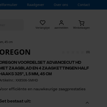
elformulier
Raadgever
Over ons
Contact
Verlanglijst
aanmelden
Winkelwagen
mm, 45 cm
OREGON
(0)
Oregon voordelset AdvanceCut HD
met zaagblad en 4 zaagkettingen half
haaks 325", 1.5 mm, 45 cm
Artikelnr.: XX8506-SMHD
Voor efficiënte en nauwkeurige zaagprestaties
Set bestaat uit: