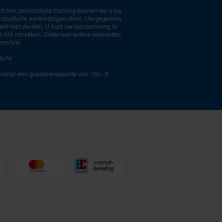
t met persoonlijke tracking kunnen we u via
individuele aanbiedingen doen. Uw gegevens
eld met derden. U kunt uw toestemming te
en klik intrekken. Onderaan iedere newsletter
een link.
licht
 vanaf een goederenwaarde van 100,- €