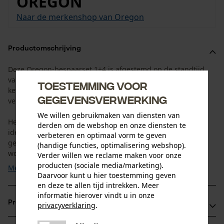
OREGON
Naar de merkenshop van Oregon
Productomschrijving
Deze Oregon-bespaarset 1+4 is afgestemd op de standtijd
van het kettingblad en de zaagketting. U ontvangt 1
Toestemming voor
kettingblad met 4 bijpassende zaagkettingen. Zo hebt u de
gegevensverwerking
vervangende kettingen altijd binnen handbereik.
We willen gebruikmaken van diensten van
Het professionele ControlCut-kettingblad van Oregon is
derden om de webshop en onze diensten te
ideaal voor toepassingen waarbij gelijkmatig en
verbeteren en optimaal vorm te geven
gecontroleerd zagen vereist is. Door het smalle neusstuk
(handige functies, optimalisering webshop).
wordt het ...
Verder willen we reclame maken voor onze
producten (sociale media/marketing).
Meer tonen
Daarvoor kunt u hier toestemming geven
en deze te allen tijd intrekken. Meer
informatie hierover vindt u in onze
Productvoordelen
privacyverklaring
.
delen