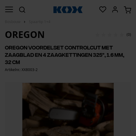
Bosbouw
Spaartip 1+4
OREGON
(0)
Oregon voordelset ControlCut met
zaagblad en 4 zaagkettingen 325", 1.6 mm,
32 cm
Artikelnr.: XX8003-2