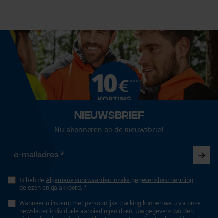
Cookies
Grootte & afmetingen
Railslengte
Loop54 Personalization
32 cm
Gepersonaliseerde homepage
Opgeslagen winkelwagen
Technische specificaties
Persoonlijke begroeting
Geo-IP en gebruikersdetectie
Automatische kettingsmering
Nieuwsbrief
Nee
YouTube-video's
Nu abonneren op de nieuwsbrief
Google Maps
Eigenschap
licht, robuust, lange levensduur
Ik heb de
Algemene voorwaarden inzake gegevensbescherming
Marketing Cookies
gelezen en ga akkoord. *
Instansing aandrijfschakel
Wanneer u instemt met persoonlijke tracking kunnen we u via onze
newsletter individuele aanbiedingen doen. Uw gegevens worden
G6