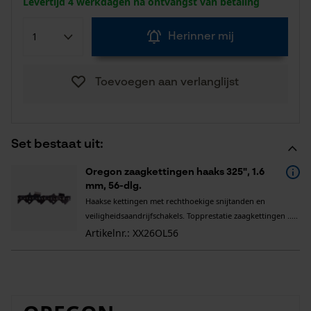
Levertijd 4 werkdagen na ontvangst van betaling
Herinner mij
Toevoegen aan verlanglijst
Set bestaat uit:
Oregon zaagkettingen haaks 325", 1.6
mm, 56-dlg.
Haakse kettingen met rechthoekige snijtanden en
veiligheidsaandrijfschakels. Topprestatie zaagkettingen .....
Artikelnr.: XX26OL56