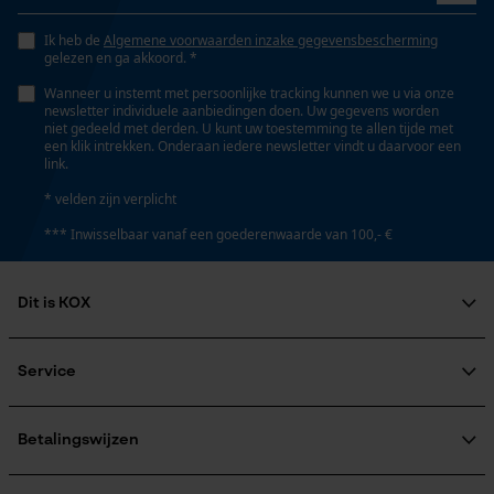
lange levensduur, licht, robuust, hoge snijprestaties,
hoge stabiliteit
Ik heb de
Algemene voorwaarden inzake gegevensbescherming
gelezen en ga akkoord. *
Google Global Site Tag
Wanneer u instemt met persoonlijke tracking kunnen we u via onze
newsletter individuele aanbiedingen doen. Uw gegevens worden
Instansing aandrijfschakel
Microsoft Advertising Universal
niet gedeeld met derden. U kunt uw toestemming te allen tijde met
Event Tracking
G6
een klik intrekken. Onderaan iedere newsletter vindt u daarvoor een
link.
Survicate
* velden zijn verplicht
Versnipperfunctie
*** Inwisselbaar vanaf een goederenwaarde van 100,- €
Nee
Dit is KOX
Fasewisselaar
Nee
Over ons
Maatschappelijke betrokkenheid
Service
raadgever
Veel gestelde vragen
KOX Harvester
Schuine snede
KOX catalogus
Aanmelding nieuwsbrief
Betalingswijzen
Nee
Retourneren
Terugroepen product