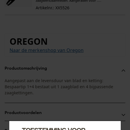
zaagwerkzaamheden. Aangeraden voor .....
Artikelnr.: XX5526
OREGON
Naar de merkenshop van Oregon
Productomschrijving
Aangepast aan de levensduur van blad en ketting:
Bespaartip 1+4 bestaat uit 1 zaagblad en 4 bijpassende
zaagkettingen.
Productvoordelen
Bij slijtage of defect van het neusstuk kan het bladhoofd
Toestemming voor