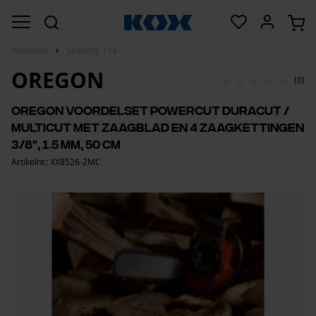
Bosbouw
Spaartip 1+4
OREGON
(0)
Oregon voordelset PowerCut DuraCut /
MultiCut met zaagblad en 4 zaagkettingen
3/8", 1.5 mm, 50 cm
Artikelnr.: XX8526-2MC