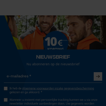
Statistische Cookies
Technische specificaties
Automatische kettingsmering
Econda Analytics
Nee
Mouseflow Web Analytics Tool
Fact-Finder Tracking
Eigenschap
Nieuwsbrief
hoge snijprestaties, hoge stabiliteit
Prestatie en functionele
Nu abonneren op de nieuwsbrief
Cookies
Versnipperfunctie
Nee
Ik heb de
Algemene voorwaarden inzake gegevensbescherming
Loop54 Personalization
gelezen en ga akkoord. *
Fasewisselaar
Gepersonaliseerde homepage
Nee
Wanneer u instemt met persoonlijke tracking kunnen we u via onze
newsletter individuele aanbiedingen doen. Uw gegevens worden
Opgeslagen winkelwagen