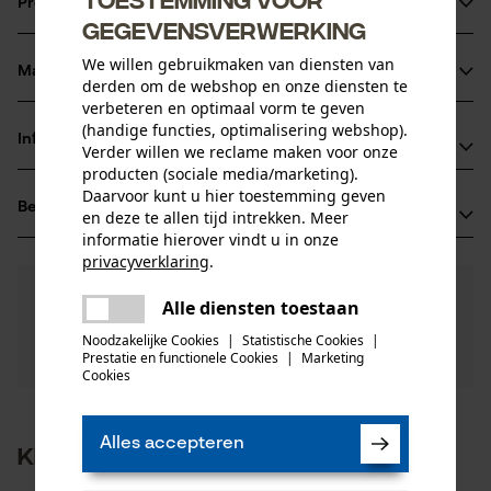
Productinformatie
volledig vervangen worden
gegevensverwerking
Betere smering van blad en ketting dankzij de schuine
We willen gebruikmaken van diensten van
boring van de smeergaten die verstopping van de toevoer
Materiaal & onderhoud
derden om de webshop en onze diensten te
Productdetails
vermindert
verbeteren en optimaal vorm te geven
Dankzij de oliegaatjes in de aandrijfschakel verbeterde
(handige functies, optimalisering webshop).
Leeftijdsgroep
Informatie van de fabrikant
Verder willen we reclame maken voor onze
Materiaal
volwassen
smering bij de punt van het blad
producten (sociale media/marketing).
Als u vragen of problemen hebt met het product of
Daarvoor kunt u hier toestemming geven
Oppervlaktecoating
Beoordelingen
(0)
gebreken opmerkt, aarzel dan niet om contact met
en deze te allen tijd intrekken. Meer
geolied oppervlak, gelakt oppervlak
Aantal delen
informatie hierover vindt u in onze
ons op te nemen per telefoon op 0800 096 69 66 of
5 st.
privacyverklaring
.
per e-mail op info-nl@kox.eu.
delen
0
Nog vragen?
(0)
Product aanbevelen
Alle diensten toestaan
Er is een fout opgetreden. Gelieve
Onze experts staan graag voor u klaar!
delen
Een vraag
het opnieuw te proberen.
Aantal aandrijfschakels
Noodzakelijke Cookies
|
Statistische Cookies
|
Filteren op aantal sterren
stellen
Prestatie en functionele Cookies
|
Marketing
72
mail
Cookies
1
2
3
4
5
Artikelgewicht
Alles accepteren
Klanten kochten ook
1840.0 g